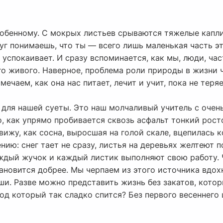
обенному. С мокрых листьев срываются тяжелые капли
уг понимаешь, что ты — всего лишь маленькая часть эт
 а успокаивает. И сразу вспоминается, как мы, люди, ч
его живого. Наверное, проблема роли природы в жизни
мечаем, как она нас питает, лечит и учит, пока не теря
 для нашей суеты. Это наш молчаливый учитель с очен
о, как упрямо пробивается сквозь асфальт тонкий росто
вижу, как сосна, выросшая на голой скале, вцепилась к
нию: снег тает не сразу, листья на деревьях желтеют п
каждый жучок и каждый листик выполняют свою работу.
ановится добрее. Мы черпаем из этого источника вдохн
и. Разве можно представить жизнь без закатов, котор
од который так сладко спится? Без первого весеннего 