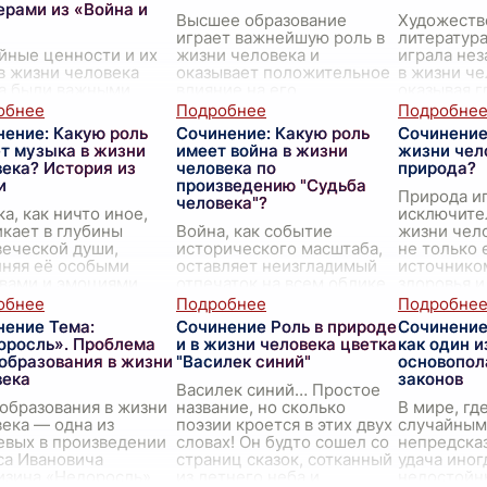
ерами из «Война и
Высшее образование
Художеств
играет важнейшую роль в
литература
йные ценности и их
жизни человека и
играла не
в жизни человека
оказывает положительное
в жизни че
да были важными
влияние на его
оказывая г
ктами человеческого
личностное,
на развити
твования. В эпопее
профессиональное и
культуру и
нение: Какую роль
Сочинение: Какую роль
Сочинение
 Николаевича
социальное развитие.
мышление.
т музыка в жизни
имеет война в жизни
жизни чел
ого «Война и мир»
Преимущества высшего
своеоб
...
ека? История из
человека по
природа?
 семейных ценностей
образова
...
и
произведению "Судьба
Природа и
человека"?
а, как ничто иное,
исключите
кает в глубины
Война, как событие
жизни чело
еческой души,
исторического масштаба,
не только 
лняя её особыми
оставляет неизгладимый
источнико
вами и эмоциями.
отпечаток на всем облике
здоровья и
опровождает нас на
общества, особенно
момента с
жении всей жизни,
затрагивая судьбы
на Земле, 
нение Тема:
Сочинение Роль в природе
Сочинение
ая с вновь
отдельных людей. В
оросль». Проблема
и в жизни человека цветка
как один и
ившегося
...
"Судьбе человека"
образования в жизни
"Василек синий"
основопо
Михаила Алексан
...
века
законов
Василек синий… Простое
образования в жизни
название, но сколько
В мире, гд
ека — одна из
поэзии кроется в этих двух
случайным
евых в произведении
словах! Он будто сошел со
непредска
са Ивановича
страниц сказок, сотканный
удача иног
изина «Недоросль».
из летнего неба и
недостойн