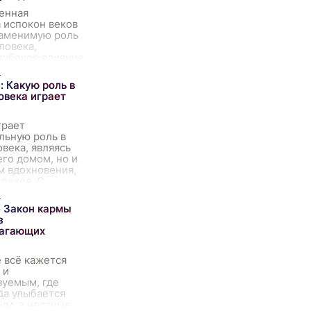
енная
 испокон веков
заменимую роль
ловека,
лубокое влияние
е общества,
 наше личное
: Какую роль в
 Она служит
овека играет
грает
льную роль в
века, являясь
его домом, но и
м вдохновения,
 покоя. С
воего появления
человек всегда
...
 Закон кармы
з
лагающих
е всё кажется
 и
зуемым, где
да улыбается
ым, а честные