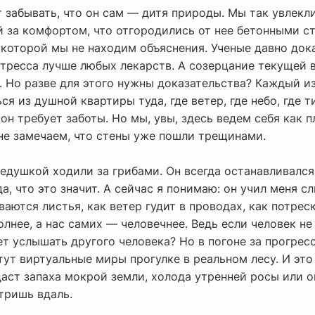
т забывать, что он сам — дитя природы. Мы так увлекл
 за комфортом, что отгородились от нее бетонными ст
 которой мы не находим объяснения. Ученые давно дока
стресса лучше любых лекарств. А созерцание текущей 
 Но разве для этого нужны доказательства? Каждый из 
ся из душной квартиры туда, где ветер, где небо, где 
 он требует заботы. Но мы, увы, здесь ведем себя как 
 не замечаем, что стены уже пошли трещинами.
дедушкой ходили за грибами. Он всегда останавливалс
а, что это значит. А сейчас я понимаю: он учил меня с
аются листья, как ветер гудит в проводах, как потрес
лнее, а нас самих — человечнее. Ведь если человек н
ет услышать другого человека? Но в погоне за прогре
тут виртуальные миры прогулке в реальном лесу. И это
аст запаха мокрой земли, холода утренней росы или о
тришь вдаль.