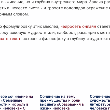
 выживание, но и глубина внутреннего мира. Задача ра
еть в шелесте листвы и грохоте водопадов отражение 
очным словом.
ую формулировку этих мыслей,
нейросеть онлайн
стане
року вековую мудрость или, наоборот, расширить мета
вать текст
, сохраняя философскую глубину и художест
овое сочинение на
Сочинение на тему
Сочинение
: «Семейные
преимущества и роли
художеств
сти и их роль в
высшего образования в
литератур
и человека» С
жизни человека
человека 