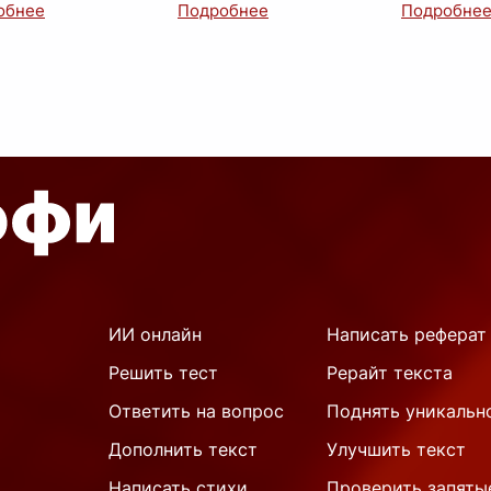
атирическое
солнечного света. Этот
люди терпя
ведение XVIII века,
неприхотливый цв
...
очень хоче
имающее вопрос о
какую-то л
и зн
...
какой-то
...
ИИ онлайн
Написать реферат
Решить тест
Рерайт текста
Ответить на вопрос
Поднять уникальн
Дополнить текст
Улучшить текст
Написать стихи
Проверить запяты