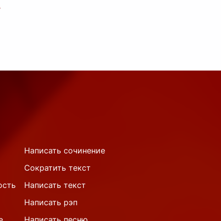
т неудачи,
тся найти хоть
огику, хоть
Написать сочинение
Сократить текст
ость
Написать текст
Написать рэп
е
Написать песню