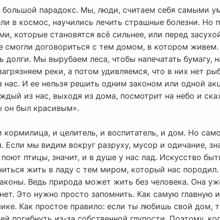
ин большой парадокс. Мы, люди, считаем себя самыми 
ли в космос, научились лечить страшные болезни. Но 
и, которые становятся всё сильнее, или перед засухо
не смогли договориться с тем домом, в котором живем
ь долги. Мы вырубаем леса, чтобы напечатать бумагу,
загрязняем реки, а потом удивляемся, что в них нет ры
з нас. И ее нельзя решить одним законом или одной ак
аждый из нас, выходя из дома, посмотрит на небо и ска
бы он был красивым».
 кормилица, и целитель, и воспитатель, и дом. Но само
 Если мы видим вокруг разруху, мусор и одичание, знач
поют птицы, значит, и в душе у нас лад. Искусство быт
читься жить в ладу с тем миром, который нас породил. 
законы. Ведь природа может жить без человека. Она уж
нет. Это нужно просто запомнить. Как самую главную и
ике. Как простое правило: если ты любишь свой дом, т
ей погибнуть из-за собственной глупости. Поэтому, ко