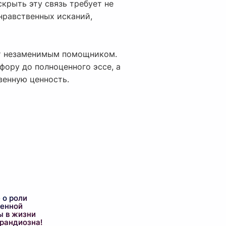
скрыть эту связь требует не
нравственных исканий,
т незаменимым помощником.
фору до полноценного эссе, а
венную ценность.
 о роли
енной
ы в жизни
грандиозна!