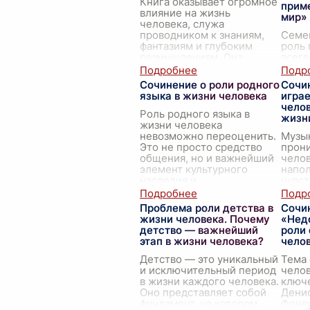
Книга оказывает огромное
прим
влияние на жизнь
мир»
человека, служа
проводником к знаниям,
Семе
фантазиям и глубоким
роль 
размышлениям. Она
всег
расширяет горизонты,
аспе
позволяя взглянуть на мир
сущес
Сочинение о роли родного
Сочи
глазами други
...
Льва
языка в жизни человека
играе
Толст
челов
тема
Роль родного языка в
жизн
рас
...
жизни человека
невозможно переоценить.
Музык
Это не просто средство
прони
общения, но и важнейший
челов
элемент культурного
напо
наследия и
чувст
самоидентификации.
Она с
Родной язык формирует н
...
протя
Проблема роли детства в
Сочи
начин
жизни человека. Почему
«Нед
появ
детство — важнейший
роли 
этап в жизни человека?
чело
Детство — это уникальный
Тема 
и исключительный период
челов
в жизни каждого человека.
ключ
Оно представляет собой
Дени
фундамент, на котором
Фонв