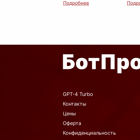
строится весь
Это с
последующий жизненный
произ
путь. В детстве мы позна
...
подн
роли 
GPT-4 Turbo
Контакты
Цены
Оферта
Конфиденциальность