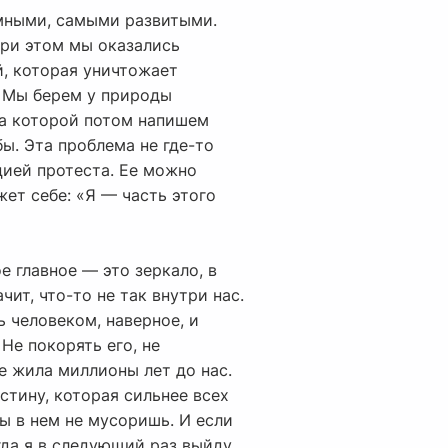
умными, самыми развитыми.
при этом мы оказались
й, которая уничтожает
. Мы берем у природы
 на которой потом напишем
бы. Эта проблема не где-то
цией протеста. Ее можно
жет себе: «Я — часть этого
е главное — это зеркало, в
ит, что-то не так внутри нас.
ь человеком, наверное, и
Не покорять его, не
е жила миллионы лет до нас.
стину, которая сильнее всех
ы в нем не мусоришь. И если
гда я в следующий раз выйду