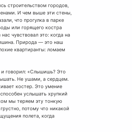
ись строительством городов,
енами. И чем выше эти стены,
зали, что прогулка в парке
воды или горящего костра
нас чувствовал это: когда на
тишина. Природа — это наш
плохие квартиранты: ломаем
я и говорил: «Слышишь? Это
лышать. Не ушами, а сердцем.
кивает костер. Это умение
е способен услышать хрупкий
ссом мы теряем эту тонкую
 грустно, потому что никакой
щущения полета, когда