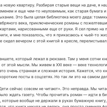
а новую квартиру. Разбирая старые вещи на даче, я н
еменем и еще чем-то неуловимым, как старая бумага и
ыхание. Это была целая библиотека моего деда: томик
ебряного века, приключенческие романы с пожелтевш
картами, нарисованными еще от руки. Я сел прямо на п
иги, и мне показалось, что я прикасаюсь к чьей-то жиз
е сидел вечером с этой книгой в кресле, перелистывал
аншете, который лежал в рюкзаке. Там у меня сотни к
о от этой мысли. Мы живем в XXI веке — веке технологи
это очень странная и сложная история. Кажется, что к
короткие посты в соцсетях. Но так ли это на самом де
Дети сейчас совсем не читают». Это неправда. Мы чита
было ждать газету. Чтобы прочитать роман — идти в би
я, которые вообще не держали в руках бумажную книгу,
тся, что книга никуда не делась, она просто сменила ф