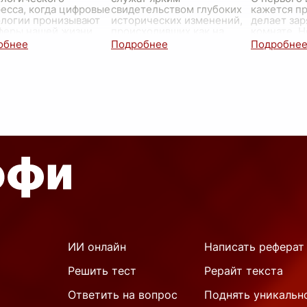
есса, когда цифровые
свидетельством глубоких
кажется пр
ологии пронизывают
исторических изменений,
делает зар
феры нашей жизни,
происходивших как на
комнате. 
, тем не менее,
глобальном уровне, так и в
смотришь,
няет свою
отдельных странах. В
замечаешь,
ебованность и
начале XX века женщины
мость. На первы
...
во м
...
ИИ онлайн
Написать реферат
Решить тест
Рерайт текста
Ответить на вопрос
Поднять уникальн