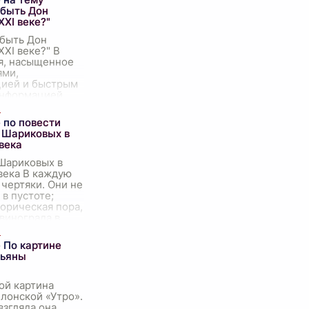
 быть Дон
XXI веке?"
 быть Дон
XXI веке?" В
я, насыщенное
ями,
цией и быстрым
нформацией,
ом, модно ли
ихотом, звучит
 по повести
 Шариковых в
века
 Шариковых в
века В каждую
 чертяки. Они не
в пустоте;
орическая пора,
 винограда в
ном цветении,
 сво
...
 По картине
тьяны
ой картина
лонской «Утро».
взгляда она