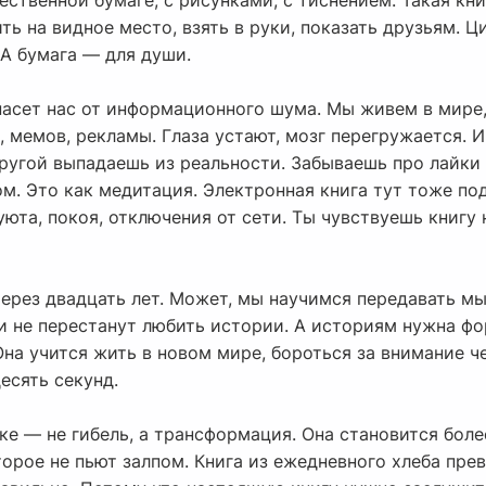
чественной бумаге, с рисунками, с тиснением. Такая кн
ть на видное место, взять в руки, показать друзьям. Ц
 А бумага — для души.
пасет нас от информационного шума. Мы живем в мире,
 мемов, рекламы. Глаза устают, мозг перегружается. И
другой выпадаешь из реальности. Забываешь про лайки
ом. Это как медитация. Электронная книга тут тоже по
та, покоя, отключения от сети. Ты чувствуешь книгу н
 через двадцать лет. Может, мы научимся передавать мы
и не перестанут любить истории. А историям нужна ф
 Она учится жить в новом мире, бороться за внимание 
есять секунд.
еке — не гибель, а трансформация. Она становится боле
торое не пьют залпом. Книга из ежедневного хлеба пре