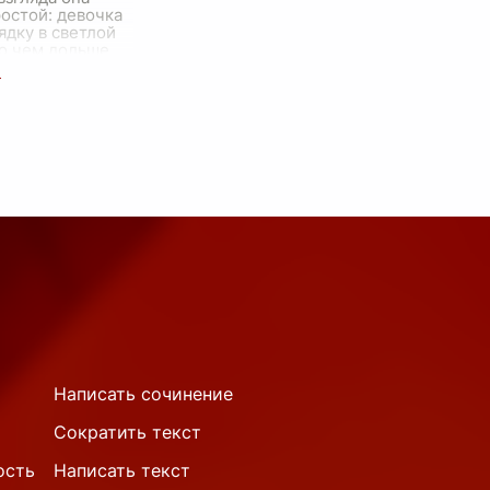
остой: девочка
ядку в светлой
Но чем дольше
 тем больше
 как мно
...
Написать сочинение
Сократить текст
ость
Написать текст