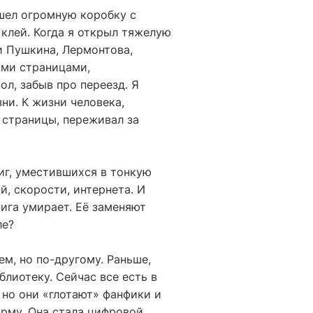
ашел огромную коробку с
 клей. Когда я открыл тяжелую
и Пушкина, Лермонтова,
ими страницами,
ол, забыв про переезд. Я
ни. К жизни человека,
 страницы, переживал за
ниг, уместившихся в тонкую
й, скорости, интернета. И
нига умирает. Её заменяют
ле?
ем, но по-другому. Раньше,
блиотеку. Сейчас все есть в
 но они «глотают» фанфики и
орму. Она стала цифровой,