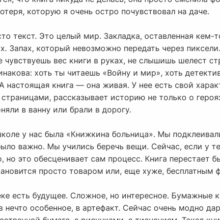
потеря, которую я очень остро почувствовал на даче.
то текст. Это целый мир. Закладка, оставленная кем-
. Запах, который невозможно передать через пиксели.
е чувствуешь вес книги в руках, не слышишь шелест с
инакова: хоть ты читаешь «Войну и мир», хоть детекти
А настоящая книга — она живая. У нее есть свой харак
траницами, рассказывает историю не только о героях,
оняли в ванну или брали в дорогу.
школе у нас была «Книжкина больница». Мы подклеивал
ыло важно. Мы учились беречь вещи. Сейчас, если у те
, но это обесценивает сам процесс. Книга перестает б
ановится просто товаром или, еще хуже, бесплатным ф
веке есть будущее. Сложное, но интересное. Бумажные к
 в нечто особенное, в артефакт. Сейчас очень модно да