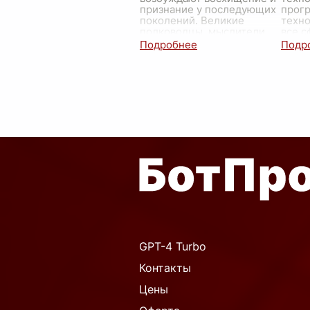
признание у последующих
прогр
поколений. Великие
техн
полководцы, мыслители,
все с
революцион
...
книга
сохра
востр
значи
GPT-4 Turbo
Контакты
Цены