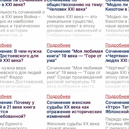
 в XXI веке?
обществознанию на тему:
"Модно ли
"Человек XXI века"
Кихотом в 
льность сочинений о
 в XXI веке Война –
Человек XXI века — это
"Модно ли
дно из наиболее
уникальное существо,
Кихотом в 
мых и трагических
которое живет в эпоху
наше врем
ий в истории
динамичных изменений и
технологи
ечества, и
глобальных перемен.
глобализа
ратурные
Каждое поколение людей
обменом и
ведения на эту тему
сталкивалось с вызовами
вопрос о т
а занима
...
своего времени, но наши
...
быть Дон К
нение: В чем нужна
Сочинение "Моя любимая
Сочинение
как рит
...
Достоевского для
книга" 19 века — "Горе от
«Чертяки»
 XXI века?
ума"
людях XXI 
 нужна вера
Сочинение "Моя любимая
"Чертяки"
оевского для людей
книга" 19 века — "Горе от
людях XXI 
ека? Федор
ума" Среди произведений
эпоху свои
йлович Достоевский,
русской литературы 19
рождаются 
из величайших
века особенное место
каждая ист
их писателей,
занимает комедия
как гроздь
ил после себя не
Александра Сергеевича
самом пыш
о богатое
Грибоедова "Горе от ума"
...
порождает
нение: Почему у
Сочинение женские
Сочинение
атурное наследие,
 в 21 веке книга
судьбы XX века как
«Утро» Та
ется
отражение исторических
Яблонской
ребованной?
изменений
Передо мн
ху бурного
Женские судьбы XX века
Татьяны Яб
ологического
служат ярким
С первого 