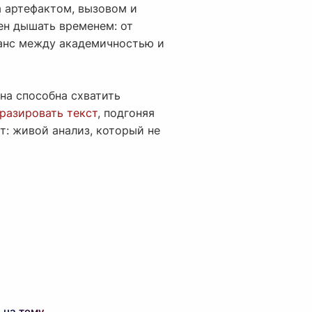
а артефактом, вызовом и
жен дышать временем: от
ланс между академичностью и
Она способна схватить
разировать текст
, подгоняя
т: живой анализ, который не
 на тему