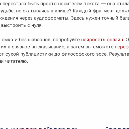
а перестала быть просто носителем текста — она стал
 судьбе, не скатываясь в клише? Каждый фрагмент дол
ождения через аудиоформаты. Здесь нужен точный ба
выстроить с нуля.
ёмко и без шаблонов, попробуйте
нейросеть онлайн
. 
 их в связное высказывание, а затем вы сможете
переф
т сухой публицистики до философского эссе. Результа
ли читателю.
альны ли сочинения о
Сочинение по
Сочинение