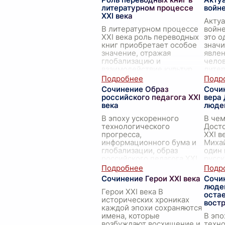
литературном процессе
войне
XXI века
Актуа
В литературном процессе
войне
XXI века роль переводных
это о
книг приобретает особое
значи
значение, отражая
явлен
глобализацию и
челов
взаимодействие культур,
лите
которые становятся все
произ
более интегрированными
всегд
Сочинение Образ
Сочи
благ
...
российского педагога XXI
вера 
века
людей
В эпоху ускоренного
В чем
технологического
Дост
прогресса,
XXI в
информационного бума и
Миха
глобализации, образ
один 
российского педагога XXI
русск
века претерпевает
остав
значительные изменения.
тольк
Сочинение Герои XXI века
Сочи
В первую очередь, сего
...
литер
людей
н
...
Герои XXI века В
оста
исторических хрониках
вост
каждой эпохи сохраняются
имена, которые
В эпо
возбуждают восхищение и
техн