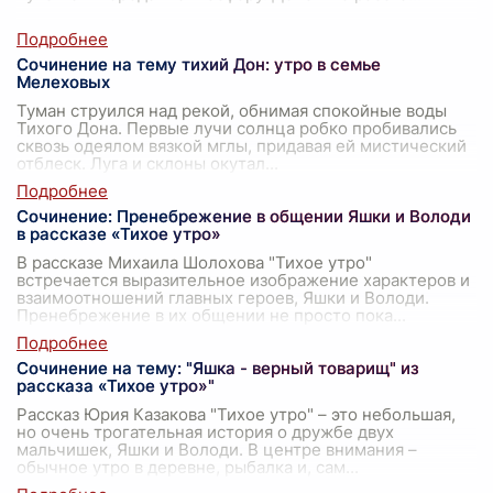
Сочинение на тему тихий Дон: утро в семье
Мелеховых
Туман струился над рекой, обнимая спокойные воды
Тихого Дона. Первые лучи солнца робко пробивались
сквозь одеялом вязкой мглы, придавая ей мистический
отблеск. Луга и склоны окутал
...
Сочинение: Пренебрежение в общении Яшки и Володи
в рассказе «Тихое утро»
В рассказе Михаила Шолохова "Тихое утро"
встречается выразительное изображение характеров и
взаимоотношений главных героев, Яшки и Володи.
Пренебрежение в их общении не просто пока
...
Сочинение на тему: "Яшка - верный товарищ" из
рассказа «Тихое утро»"
Рассказ Юрия Казакова "Тихое утро" – это небольшая,
но очень трогательная история о дружбе двух
мальчишек, Яшки и Володи. В центре внимания –
обычное утро в деревне, рыбалка и, сам
...