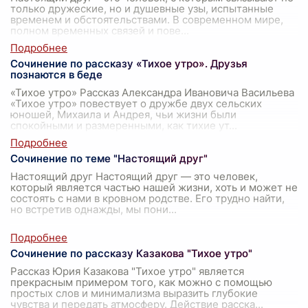
только дружеские, но и душевные узы, испытанные
временем и обстоятельствами. В современном мире,
полном временных связей и пове
...
Сочинение по рассказу «Тихое утро». Друзья
познаются в беде
«Тихое утро» Рассказ Александра Ивановича Васильева
«Тихое утро» повествует о дружбе двух сельских
юношей, Михаила и Андрея, чьи жизни были
спокойными и размеренными, как тихие ут
...
Сочинение по теме "Настоящий друг"
Настоящий друг Настоящий друг — это человек,
который является частью нашей жизни, хоть и может не
состоять с нами в кровном родстве. Его трудно найти,
но встретив однажды, мы пони
...
Сочинение по рассказу Казакова "Тихое утро"
Рассказ Юрия Казакова "Тихое утро" является
прекрасным примером того, как можно с помощью
простых слов и минимализма выразить глубокие
чувства и передать атмосферу. Действие расска
...