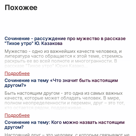
Похожее
Сочинение - рассуждение про мужество в рассказе
"Тихое утро" Ю. Казакова
Мужество - одно из важнейших качеств человека, и
литература часто обращается к этой теме, стремясь
раскрыть ее во всей полноте и многогранности. В
рассказе "Тихое утро" Юрия Казако
...
Сочинение на тему «Что значит быть настоящим
другом?»
Быть настоящим другом - это одна из самых важных
качеств, которые может обладать человек. В мире,
полном неопределенности и перемен, друг – это тот,
кто остается рядом, поддерживае
...
Сочинение на тему: Кого можно назвать настоящим
другом?
Настоящий друг – это человек, с которым связывают не