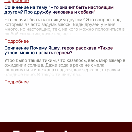
Сочинение на тему "Что значит быть настоящим
другом? Про дружбу человека и собаки"
Что значит быть настоящим другом? Это вопрос, над
которым я часто задумываюсь. Ведь друзей у меня
много, но настоящих, тех, на кого можно положиться в
любой ситуации, кажется, не т
...
Сочинение Почему Яшку, героя рассказа «Тихое
утро», можно назвать героем?
Утро было таким тихим, что казалось, весь мир замер в
ожидании солнца. Даже вода в реке не смела
шелохнуться и лежала гладкая, как зеркало, отражая
бледное небо. В такую тишину два
...