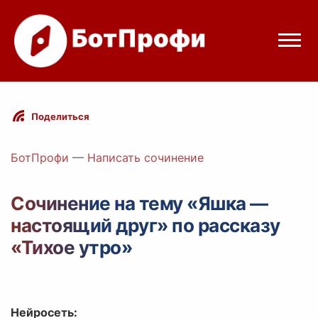
Режимы бота
Поделиться
Цены
БотПрофи
—
Написать сочинение
Вход
Сочинение на тему «Яшка —
настоящий друг» по рассказу
Telegram
Вход с Telegram
«Тихое утро»
Нейросеть: