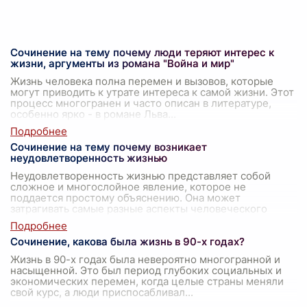
Сочинение на тему почему люди теряют интерес к
жизни, аргументы из романа "Война и мир"
Жизнь человека полна перемен и вызовов, которые
могут приводить к утрате интереса к самой жизни. Этот
процесс многогранен и часто описан в литературе,
особенно ярко - в романе Льва
...
Сочинение на тему почему возникает
неудовлетворенность жизнью
Неудовлетворенность жизнью представляет собой
сложное и многослойное явление, которое не
поддается простому объяснению. Она может
затрагивать самые разные аспекты человеческого
сущ
...
Сочинение, какова была жизнь в 90-х годах?
Жизнь в 90-х годах была невероятно многогранной и
насыщенной. Это был период глубоких социальных и
экономических перемен, когда целые страны меняли
свой курс, а люди приспосабливал
...