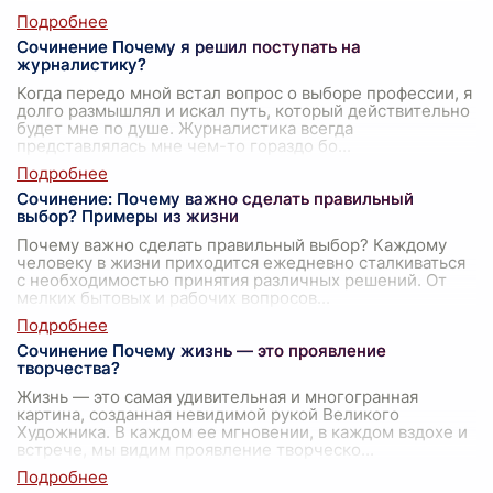
Сочинение Почему я решил поступать на
журналистику?
Когда передо мной встал вопрос о выборе профессии, я
долго размышлял и искал путь, который действительно
будет мне по душе. Журналистика всегда
представлялась мне чем-то гораздо бо
...
Сочинение: Почему важно сделать правильный
выбор? Примеры из жизни
Почему важно сделать правильный выбор? Каждому
человеку в жизни приходится ежедневно сталкиваться
с необходимостью принятия различных решений. От
мелких бытовых и рабочих вопросов
...
Сочинение Почему жизнь — это проявление
творчества?
Жизнь — это самая удивительная и многогранная
картина, созданная невидимой рукой Великого
Художника. В каждом ее мгновении, в каждом вздохе и
встрече, мы видим проявление творческо
...