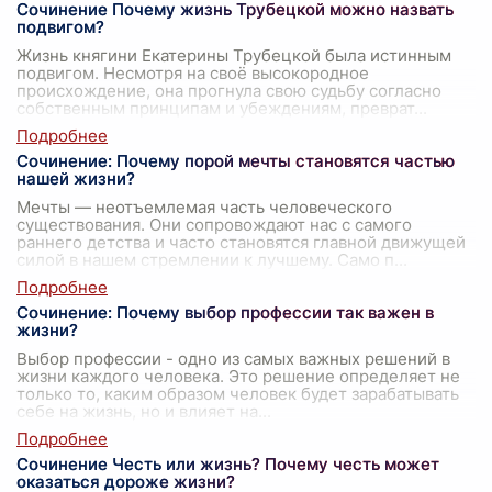
Сочинение Почему жизнь Трубецкой можно назвать
подвигом?
Жизнь княгини Екатерины Трубецкой была истинным
подвигом. Несмотря на своё высокородное
происхождение, она прогнула свою судьбу согласно
собственным принципам и убеждениям, преврат
...
Сочинение: Почему порой мечты становятся частью
нашей жизни?
Мечты — неотъемлемая часть человеческого
существования. Они сопровождают нас с самого
раннего детства и часто становятся главной движущей
силой в нашем стремлении к лучшему. Само п
...
Сочинение: Почему выбор профессии так важен в
жизни?
Выбор профессии - одно из самых важных решений в
жизни каждого человека. Это решение определяет не
только то, каким образом человек будет зарабатывать
себе на жизнь, но и влияет на
...
Сочинение Честь или жизнь? Почему честь может
оказаться дороже жизни?