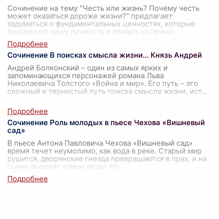
Сочинение на тему "Честь или жизнь? Почему честь
может оказаться дороже жизни?" предлагает
задуматься о фундаментальных ценностях, которые
формируют нашу личность и влияют на прини
...
Сочинение В поисках смысла жизни... Князь Андрей
Андрей Болконский – один из самых ярких и
запоминающихся персонажей романа Льва
Николаевича Толстого «Война и мир». Его путь – это
сложный и тернистый путь поиска смысла жизни, ист
...
Сочинение Роль молодых в пьесе Чехова «Вишневый
сад»
В пьесе Антона Павловича Чехова «Вишневый сад»
время течет неумолимо, как вода в реке. Старый мир
рушится, дворянские гнезда превращаются в прах, и на
сцену выходят новые люди. Но
...