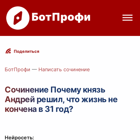
Режимы бота
Поделиться
Цены
БотПрофи
—
Написать сочинение
Вход
Сочинение Почему князь
Андрей решил, что жизнь не
Telegram
Вход с Telegram
кончена в 31 год?
Нейросеть: