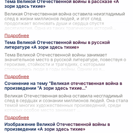
Тема Великой Отечественной войны в рассказе «А
зори здесь тихие»
Великая Отечественная война оставила неизгладимый
след в жизни миллионов людей, и этот след
продолжает волновать души и сердца спустя
десятилетия. Одна из таких трагических историй
...
Тема Великой Отечественной войны в русской
литературе «А зори здесь тихие»
Тема Великой Отечественной войны занимает
значительное место в русской литературе, повествуя о
героизме, стойкости и трагедиях, с которыми
столкнулись люди в годы войны. Одним из я
...
Сочинение на тему "Великая отечественная война в
произведении "А зори здесь тихие..."
Великая Отечественная война оставила несгладимый
след в сердцах и сознании миллионов людей. Она стала
темой многих художественных произведений, среди
которых особое место занимает
...
Изображение Великой Отечественной войны в
произведении «А зори здесь тихие»