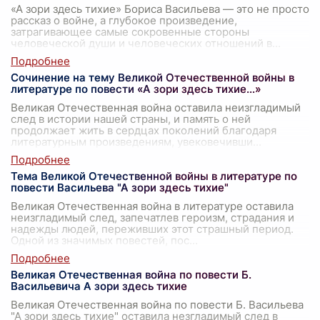
«А зори здесь тихие» Бориса Васильева — это не просто
рассказ о войне, а глубокое произведение,
затрагивающее самые сокровенные стороны
человеческой души и человеческих отношений в
...
Сочинение на тему Великой Отечественной войны в
литературе по повести «А зори здесь тихие…»
Великая Отечественная война оставила неизгладимый
след в истории нашей страны, и память о ней
продолжает жить в сердцах поколений благодаря
литературным произведениям, увековечивши
...
Тема Великой Отечественной войны в литературе по
повести Васильева "А зори здесь тихие"
Великая Отечественная война в литературе оставила
неизгладимый след, запечатлев героизм, страдания и
надежды людей, переживших этот страшный период.
Одной из значимых повестей, пос
...
Великая Отечественная война по повести Б.
Васильевича А зори здесь тихие
Великая Отечественная война по повести Б. Васильева
"А зори здесь тихие" оставила незгладимый след в