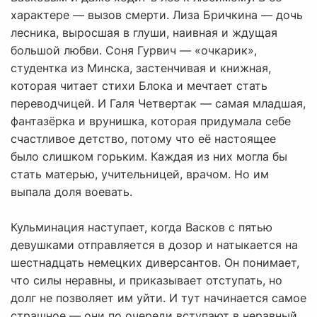
характере — вызов смерти. Лиза Бричкина — дочь
лесника, выросшая в глуши, наивная и ждущая
большой любви. Соня Гурвич — «очкарик»,
студентка из Минска, застенчивая и книжная,
которая читает стихи Блока и мечтает стать
переводчицей. И Галя Четвертак — самая младшая,
фантазёрка и врунишка, которая придумала себе
счастливое детство, потому что её настоящее
было слишком горьким. Каждая из них могла бы
стать матерью, учительницей, врачом. Но им
выпала доля воевать.
Кульминация наступает, когда Васков с пятью
девушками отправляется в дозор и натыкается на
шестнадцать немецких диверсантов. Он понимает,
что силы неравны, и приказывает отступать, но
долг не позволяет им уйти. И тут начинается самое
страшное — они по очереди вступают в неравный