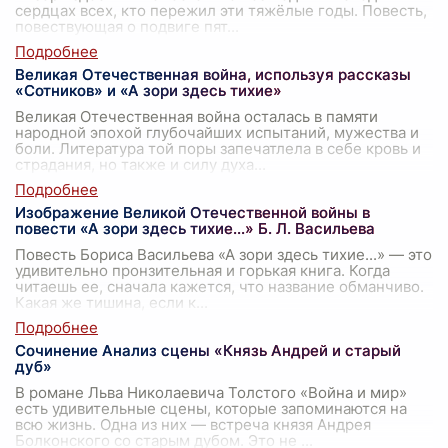
сердцах всех, кто пережил эти тяжёлые годы. Повесть,
повествующая о подвиге пят
...
Великая Отечественная война, используя рассказы
«Сотников» и «А зори здесь тихие»
Великая Отечественная война осталась в памяти
народной эпохой глубочайших испытаний, мужества и
боли. Литература той поры запечатлела в себе кровь и
страдания, но также и силу духа
...
Изображение Великой Отечественной войны в
повести «А зори здесь тихие...» Б. Л. Васильева
Повесть Бориса Васильева «А зори здесь тихие...» — это
удивительно пронзительная и горькая книга. Когда
читаешь ее, сначала кажется, что название обманчиво.
Какая же тишина, если к
...
Сочинение Анализ сцены «Князь Андрей и старый
дуб»
В романе Льва Николаевича Толстого «Война и мир»
есть удивительные сцены, которые запоминаются на
всю жизнь. Одна из них — встреча князя Андрея
Болконского со старым дубом. Это не
...