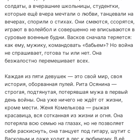
солдаты, а вчерашние школьницы, студентки,
которые ещё вчера мечтали о любви, танцевали на
вечерах, спорили о стихах. Они смеются, ссорятся,
играют в волейбол и совершенно не вписываются в
суровые военные будни. Васков сначала теряется:
как ему, мужику, командовать «бабьем»? Но война
не спрашивает, готова ты или нет. Она
безжалостно перемешивает всех.
Каждая из пяти девушек — это свой мир, своя
история, оборванная пулей. Рита Осянина —
строгая, подтянутая, потерявшая мужа в первый
день войны. Она уже ничего не ждёт от жизни,
кроме мести. Женя Комелькова — рыжая
красавица, вся сотканная из жизни и огня. Она
потеряла всю семью на глазах, но не позволяет
себе раскиснуть, она танцует под гитару, шутит с
Васковым и даже ходит в лес к любимому. В её