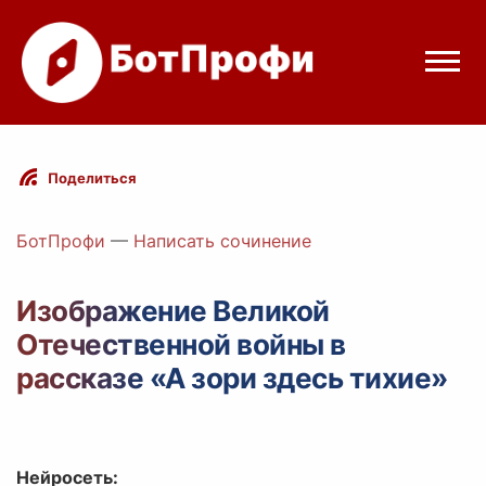
Режимы бота
Поделиться
Цены
БотПрофи
—
Написать сочинение
Вход
Изображение Великой
Отечественной войны в
Telegram
Вход с Telegram
рассказе «А зори здесь тихие»
Нейросеть: