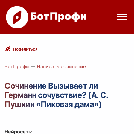
Режимы бота
Поделиться
Цены
БотПрофи
—
Написать сочинение
Вход
Сочинение Вызывает ли
Германн сочувствие? (А. С.
Telegram
Вход с Telegram
Пушкин «Пиковая дама»)
Нейросеть: