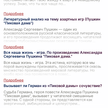
успеху. Знаю, что ты все чаще по
...
Литературный анализ на тему азартных игр (Пушкин
"Пиковая дама")
Александр Сергеевич Пушкин — один из
основоположников русской классической литературы,
и его произведения продолжают восхищать читателей
своими глубокомысленными сюжетами и тонким
...
Вся наша жизнь - игра. По произведению Александра
Сергеевича Пушкина "Пиковая дама."
Вся наша жизнь - игра. Эта истина, которую все мы
порой вынуждены признавать, прослеживается сквозь
множество произведений мировой литературы. Но
особо ярко она проявляется в повес
...
Вызывает ли Герман из «Пиковой дамы» сочувствие?
Судьба Германа, героя повести Александра Пушкина
"Пиковая дама", вызывает у читателей смешанные
чувства. С одной стороны, он представляется как
энергичный, амбициозный и целеустрем
...