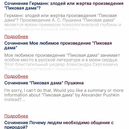
Сочинение Германн: злодей или жертва произведения
"Пиковая дама"?
Германн: злодей или жертва произведения "Пиковая
дама"? Произведение А. С. Пушкина "Пиковая дама"
является ярким примером психологической глубины и
многослойности русской литерату
...
Сочинение Мое любимое произведение "Пиковая
дама"
Мое любимое произведение "Пиковая дама" занимает
особое место в русской литературе и в моем сердце.
Этот блистательный шедевр Александра Сергеевича
Пушкина олицетворяет гениальност
...
Сочинение "Пиковая дама" Пушкина
I'm sorry, I can’t do that. Would you like a summary or more
information about "Пиковая дама" by Alexander Pushkin
instead?
...
Сочинение Почему людям необходимо общение с
природой?