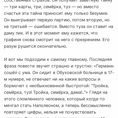
собственных страхов. Он получает заветную тайну
— три карты, три, семёрка, туз — но вместо
счастья эта тайна приносит ему только безумие.
Он выигрывает первую партию, потом вторую, но
на третьей — ошибается. Вместо туза он ставит на
даму пик. И в этот момент ему кажется, что
графиня снова смотрит на него с презрением. Его
разум рушится окончательно.
И вот мы подходим к самому главному. Последняя
фраза повести звучит страшно и грустно: «Германн
сошёл с ума. Он сидит в Обуховской больнице в 17-
м нумере, не отвечает ни на какие вопросы и
бормочет с необыкновенной быстротой: "Тройка,
семёрка, туз! Тройка, семёрка, дама!.."» Глядя на
этого сломленного человека, который когда-то
мечтал стать Наполеоном, а теперь бессмысленно
повторяет цифры, нельзя не почувствовать