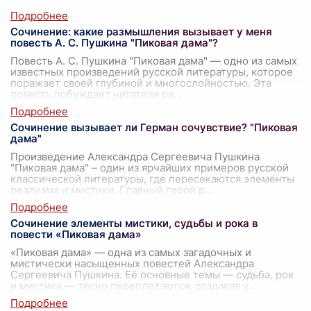
Сочинение: какие размышления вызывает у меня
повесть А. С. Пушкина "Пиковая дама"?
Повесть А. С. Пушкина "Пиковая дама" — одно из самых
известных произведений русской литературы, которое
поражает своей глубиной и многослойностью. Эта
повесть побуждает читателя ра
...
Сочинение вызывает ли Герман сочувствие? "Пиковая
дама"
Произведение Александра Сергеевича Пушкина
"Пиковая дама" – один из ярчайших примеров русской
классической литературы, где пересекаются элементы
реализма и мистики. Главный герой р
...
Сочинение элементы мистики, судьбы и рока в
повести «Пиковая дама»
«Пиковая дама» — одна из самых загадочных и
мистически насыщенных повестей Александра
Сергеевича Пушкина. Её основные темы — судьба, рок
и мистика — тесно переплетаются, создавая у
...