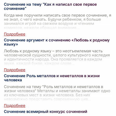
Сочинение на тему "Как я написал свое первое
сочинение"
Когда мне поручили написать свое первое сочинение, я
не знал, с чего начать. Будучи ребенком, я больше
занимался игрой на свежем воздухе и чтением
комиксов, нежели обращал внимание
...
Сочинение аргумент к сочинению «Любовь к родному
языку»
Любовь к родному языку – это неотъемлемая часть
человеческой сущности, целого культурного наследия
и идентичности народа. Она проявляется в каждом
звуке, каждой букве, каждом слове
...
Сочинение Роль металлов и неметаллов в жизни
человека
Сочинение на тему "Роль металлов и неметаллов в
жизни человека" Металлы и неметаллы занимают одно
из ключевых мест в жизни человека. Без них
невозможно представить современную цив
...
Сочинение всемирный конкурс сочинений