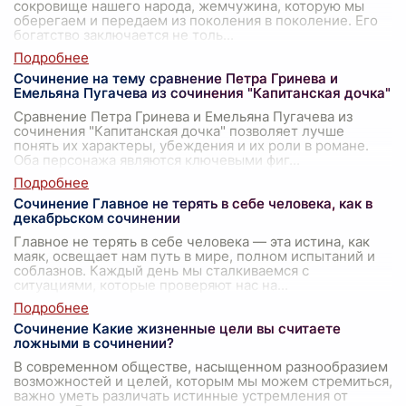
сокровище нашего народа, жемчужина, которую мы
оберегаем и передаем из поколения в поколение. Его
богатство заключается не толь
...
Сочинение на тему сравнение Петра Гринева и
Емельяна Пугачева из сочинения "Капитанская дочка"
Сравнение Петра Гринева и Емельяна Пугачева из
сочинения "Капитанская дочка" позволяет лучше
понять их характеры, убеждения и их роли в романе.
Оба персонажа являются ключевыми фиг
...
Сочинение Главное не терять в себе человека, как в
декабрьском сочинении
Главное не терять в себе человека — эта истина, как
маяк, освещает нам путь в мире, полном испытаний и
соблазнов. Каждый день мы сталкиваемся с
ситуациями, которые проверяют нас на
...
Сочинение Какие жизненные цели вы считаете
ложными в сочинении?
В современном обществе, насыщенном разнообразием
возможностей и целей, которым мы можем стремиться,
важно уметь различать истинные устремления от