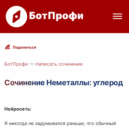
Режимы бота
Поделиться
Цены
БотПрофи
—
Написать сочинение
Вход
Сочинение Неметаллы: углерод
Telegram
Вход с Telegram
Нейросеть:
Я никогда не задумывался раньше, что обычный