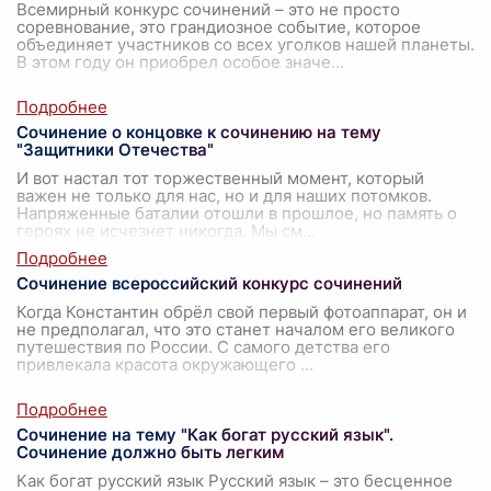
Всемирный конкурс сочинений – это не просто
соревнование, это грандиозное событие, которое
объединяет участников со всех уголков нашей планеты.
В этом году он приобрел особое значе
...
Сочинение о концовке к сочинению на тему
"Защитники Отечества"
И вот настал тот торжественный момент, который
важен не только для нас, но и для наших потомков.
Напряженные баталии отошли в прошлое, но память о
героях не исчезнет никогда. Мы см
...
Сочинение всероссийский конкурс сочинений
Когда Константин обрёл свой первый фотоаппарат, он и
не предполагал, что это станет началом его великого
путешествия по России. С самого детства его
привлекала красота окружающего
...
Сочинение на тему "Как богат русский язык".
Сочинение должно быть легким
Как богат русский язык Русский язык – это бесценное