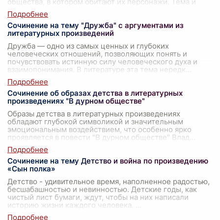
общества, в котором обитают их персонажи. Тема и
тема
...
Сочинение на тему "Дружба" с аргументами из
литературных произведений
Дружба — одно из самых ценных и глубоких
человеческих отношений, позволяющих понять и
почувствовать истинную силу человеческого духа и
взаимопонимания. В литературе эта тема нередк
...
Сочинение об образах детства в литературных
произведениях "В дурном обществе"
Образы детства в литературных произведениях
обладают глубокой символикой и значительным
эмоциональным воздействием, что особенно ярко
проявляется в повести "В дурном обществе" Влад
...
Сочинение на тему Детство и война по произведению
«Сын полка»
Детство - удивительное время, наполненное радостью,
бесшабашностью и невинностью. Детские годы, как
чистый лист бумаги, ждут, чтобы на них написали
историю жизни каждого человека.
...