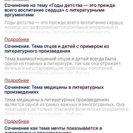
Сочинение на тему «Годы детства — это прежде
всего воспитание сердца» с литературными
аргументами
Годы детства — это прежде всего воспитание сердца,
период, когда формируются основные моральные и
этические принципы, которые будут направлять
человека на протяжении всей его жизни
...
Сочинение. Тема отцов и детей с примером из
литературного произведения
Тема взаимоотношений отцов и детей всегда была
одной из главных в литературе, так как она отражает
вечные и неустаревающие проблемы поколений,
культур и семейных ценностей. Рассм
...
Сочинение: Тема медицины в литературных
произведениях
Тема медицины в литературных произведениях
является одной из самых важных и многогранных. Она
охватывает не только описания физических страданий и
болезней, но и раскрывает глубоки
...
Сочинение как тема мечты показывается в
литературных произведениях