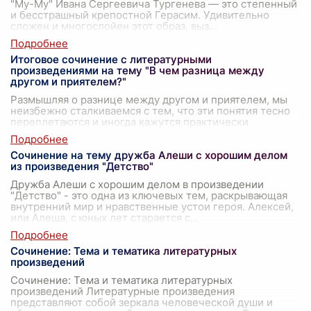
"Му-Му" Ивана Сергеевича Тургенева — это степенный
и бесстрашный крепостной Герасим. Удивительно
сложен и многослойен этот образ, выз
...
Итоговое сочинение с литературными
произведениями на тему "В чем разница между
другом и приятелем?"
Размышляя о разнице между другом и приятелем, мы
неизбежно сталкиваемся с тем, что эти понятия тесно
переплетаются и иногда кажутся практически
идентичными. Однако литературные про
...
Сочинение на тему дружба Алеши с хорошим делом
из произведения "Детство"
Дружба Алеши с хорошим делом в произведении
"Детство" - это одна из ключевых тем, раскрывающая
внутренний мир и нравственные устои героя. Алексей,
или Алеша, с юных лет старается с
...
Сочинение: Тема и тематика литературных
произведений
Сочинение: Тема и тематика литературных
произведений Литературные произведения
представляют собой зеркала человеческой души и