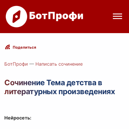
Режимы бота
Поделиться
Цены
БотПрофи
—
Написать сочинение
Вход
Сочинение Тема детства в
литературных произведениях
Telegram
Вход с Telegram
Нейросеть: