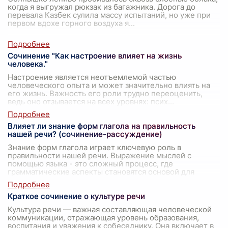
когда я выгружал рюкзак из багажника. Дорога до
перевала Казбек сулила массу испытаний, но уже при
первом вдохе горного воздуха я
...
Сочинение "Как настроение влияет на жизнь
человека."
Настроение является неотъемлемой частью
человеческого опыта и может значительно влиять на
его жизнь. Важность его роли трудно переоценить,
ведь оно отзывается на всех уровнях: псих
...
Влияет ли знание форм глагола на правильность
нашей речи? (сочинение-рассуждение)
Знание форм глагола играет ключевую роль в
правильности нашей речи. Выражение мыслей с
помощью языка - это сложный процесс, где
грамматические аспекты становятся основой для
четкос
...
Краткое сочинение о культуре речи
Культура речи — важная составляющая человеческой
коммуникации, отражающая уровень образования,
воспитания и уважения к собеседнику. Она включает в