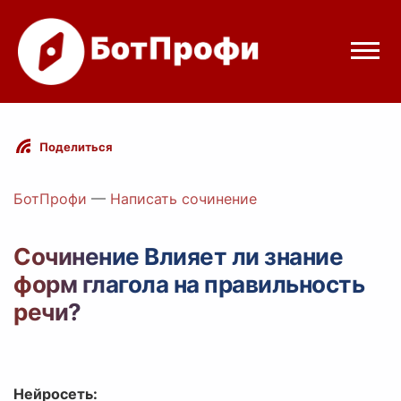
Режимы бота
Поделиться
Цены
БотПрофи
—
Написать сочинение
Вход
Сочинение Влияет ли знание
форм глагола на правильность
elegram
Вход с Telegram
речи?
Нейросеть: