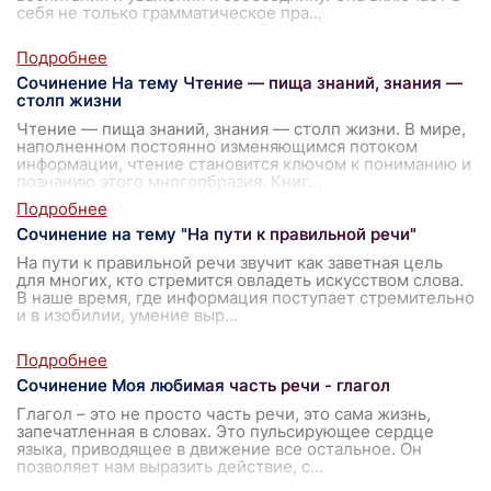
себя не только грамматическое пра
...
Сочинение На тему Чтение — пища знаний, знания —
столп жизни
Чтение — пища знаний, знания — столп жизни. В мире,
наполненном постоянно изменяющимся потоком
информации, чтение становится ключом к пониманию и
познанию этого многообразия. Книг
...
Сочинение на тему "На пути к правильной речи"
На пути к правильной речи звучит как заветная цель
для многих, кто стремится овладеть искусством слова.
В наше время, где информация поступает стремительно
и в изобилии, умение выр
...
Сочинение Моя любимая часть речи - глагол
Глагол – это не просто часть речи, это сама жизнь,
запечатленная в словах. Это пульсирующее сердце
языка, приводящее в движение все остальное. Он
позволяет нам выразить действие, с
...