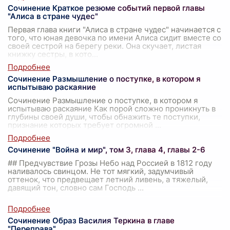
Сочинение Краткое резюме событий первой главы
"Алиса в стране чудес"
Первая глава книги "Алиса в стране чудес" начинается с
того, что юная девочка по имени Алиса сидит вместе со
своей сестрой на берегу реки. Она скучает, листая
книжку сестры, в кото
...
Сочинение Размышление о поступке, в котором я
испытываю раскаяние
Сочинение Размышление о поступке, в котором я
испытываю раскаяние Как порой сложно проникнуть в
глубины своей души, чтобы обнажить те поступки,
признание которых требует огромной
...
Сочинение "Война и мир", том 3, глава 4, главы 2-6
## Предчувствие Грозы Небо над Россией в 1812 году
наливалось свинцом. Не тот мягкий, задумчивый
оттенок, что предвещает летний ливень, а тяжелый,
давящий тон, словно сам Господь
...
Сочинение Образ Василия Теркина в главе
"Переправа"