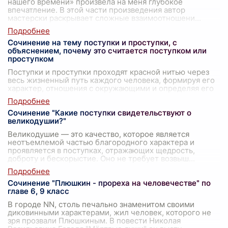
нашего времени» произвела на меня глубокое
впечатление. В этой части произведения автор
мастерски раскрывает сложные взаимоотношени
...
Сочинение на тему поступки и проступки, с
объяснением, почему это считается поступком или
проступком
Поступки и проступки проходят красной нитью через
весь жизненный путь каждого человека, формируя его
характер, отношения с окружающими и определяя его
моральные и этические границы
...
Сочинение "Какие поступки свидетельствуют о
великодушии?"
Великодушие — это качество, которое является
неотъемлемой частью благородного характера и
проявляется в поступках, отражающих щедрость,
доброту и бескорыстие. Оно не требует возвыш
...
Сочинение "Плюшкин - прореха на человечестве" по
главе 6, 9 класс
В городе NN, столь печально знаменитом своими
диковинными характерами, жил человек, которого не
зря прозвали Плюшкиным. В повести Николая