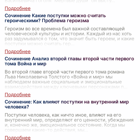
Васильевича Гоголя "Мёртвые души" он высту
...
Сочинение Какие поступки можно считать
героическими? Проблема героизма
Героизм во все времена был важной составляющей
человеческой культуры и истории. Каждый из нас хоть
раз задумывался о том, что значит быть героем, и какие
поступки можно считать гер
...
Сочинение Анализ второй главы второй части первого
тома Война и мир
Во второй главе второй части первого тома романа
Льва Николаевича Толстого «Война и мир» мы
наблюдаем важные социальные и эмоциональные
взаимодействия между ключевыми персонажами п
...
Сочинение: Как влияют поступки на внутренний мир
человека?
Поступки человека, как ничто иное, влияют на его
внутренний мир, определяют его ценности, убеждения
и, конечно же, эмоциональное состояние. Когда мы
совершаем какие-то действия, мы
...