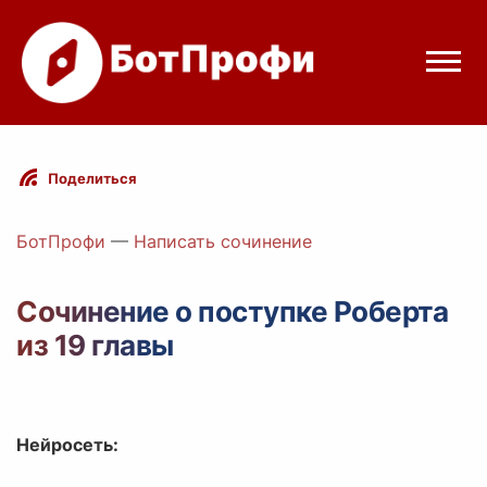
Режимы бота
Поделиться
Цены
БотПрофи
—
Написать сочинение
Вход
Сочинение о поступке Роберта
из 19 главы
Telegram
Вход с Telegram
Нейросеть: