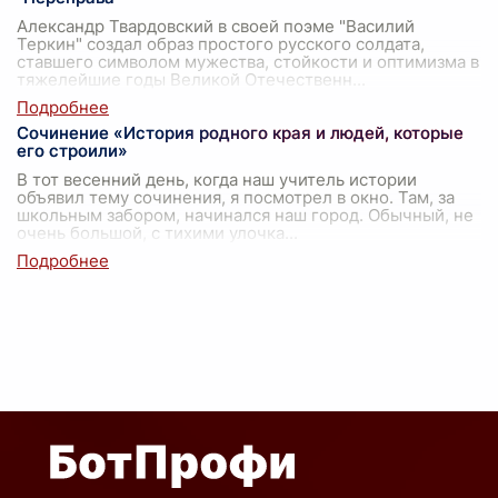
Александр Твардовский в своей поэме "Василий
Теркин" создал образ простого русского солдата,
ставшего символом мужества, стойкости и оптимизма в
тяжелейшие годы Великой Отечественн
...
Сочинение «История родного края и людей, которые
его строили»
В тот весенний день, когда наш учитель истории
объявил тему сочинения, я посмотрел в окно. Там, за
школьным забором, начинался наш город. Обычный, не
очень большой, с тихими улочка
...