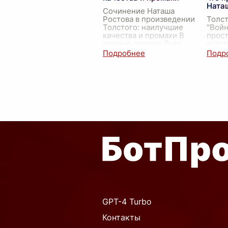
Ната
Сочинение Наташа
Ростова в произведении
Толс
Толстого: наилучшие
"Войн
качества и промахи В
прост
романе-эпопее Льва
истор
Николаевича Толстого
глубо
"Война и мир" Наташа
челов
Ростова предстает перед
метан
читателем как
...
спосо
прео
GPT-4 Turbo
Контакты