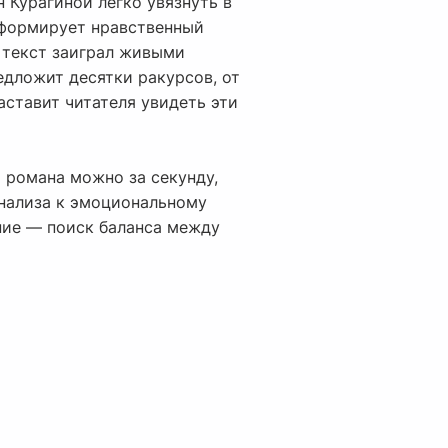
 Курагиной легко увязнуть в
 формирует нравственный
ы текст заиграл живыми
дложит десятки ракурсов, от
аставит читателя увидеть эти
 романа можно за секунду,
анализа к эмоциональному
ние — поиск баланса между