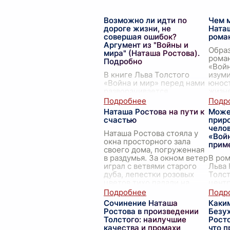
Возможно ли идти по
Чем 
дороге жизни, не
Ната
совершая ошибок?
рома
Аргумент из "Войны и
Образ
мира" (Наташа Ростова).
роман
Подробно
«Войн
В книге Льва Толстого
изум
«Война и мир» перед нами
юност
разворачивается
жизне
множество сюжетных
искре
линий, через которые
непос
Наташа Ростова на пути к
Може
автор исследует
пылка
счастью
приро
человеческую натуру и
чело
вопросы, связанные с
Наташа Ростова стояла у
«Вой
жизненными ошибкам
...
окна просторного зала
прим
своего дома, погруженная
в раздумья. За окном ветер
В ром
играл с ветвями старого
Льва
дуба, лепестки розовых
Толст
цветов тихо падали на
цент
землю, напоми
...
являе
чей х
Сочинение Наташа
Каки
мир з
Ростова в произведении
Безу
обог
Толстого: наилучшие
Росто
тран
качества и промахи
что п