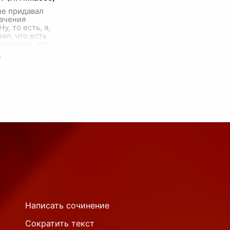
не придавал
начения
Ну, то есть, я,
нал, что есть
 книжках, есть
в городе, есть
оторую мы
о чтобы вот
...
Написать сочинение
Сократить текст