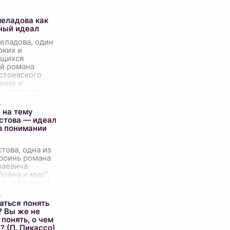
еладова как
ный идеал
еладова, один
рких и
ющихся
й романа
стоевского
ение и
, воплощает
вственный
еломляющий
 на тему
...
стова — идеал
 понимании
това, одна из
ероинь романа
лаевича
Война и мир",
 в себе идеал
 понимании
усского
аться понять
Её образ
? Вы же не
ен
...
понять, о чем
? (П. Пикассо)