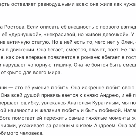
мерть оставляет равнодушными всех: она жила как чуж
 Ростова. Если описать её внешность с первого взгля
т её «дурнушкой», «некрасивой, но живой девочкой». У
на античную статую. Но в ней есть то, чего нет у Элен
я в движении. Она бегает, смеётся, плачет, поёт. Её гла
е, как она впервые появляется в романе: вбегает в гос
м нарушает чопорную тишину. Она не боится быть смеш
 открыто для всего мира.
ши — это её умение любить. Она искренне любит свою с
 Она всей душой привязывается к князю Андрею, и её 
вершает ошибку, увлекаясь Анатолем Курагиным, мы п
ской наивности и желания любить и быть любимой. Нат
 Бога помогает ей пережить самые тяжёлые моменты жи
личиями, ухаживает за раненым князем Андреем! Она заб
юбимого человека.