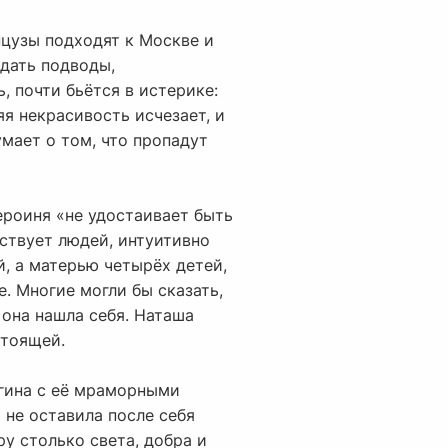
нцузы подходят к Москве и
тдать подводы,
, почти бьётся в истерике:
яя некрасивость исчезает, и
мает о том, что пропадут
ероиня «не удостаивает быть
вствует людей, интуитивно
й, а матерью четырёх детей,
. Многие могли бы сказать,
 она нашла себя. Наташа
стоящей.
агина с её мраморными
 не оставила после себя
ру столько света, добра и