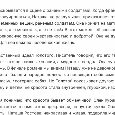
скрывается в сцене с ранеными солдатами. Когда фра
вакуироваться, Наташа, не раздумывая, приказывает о
емейных вещей, раненым солдатам. Она кричит на мать
сть, это мерзость, это не так!» В этот момент её внешн
екрасную своей жертвенностью и добротой. Она не ду
Для неё важнее человеческая жизнь.
твенный идеал Толстого. Писатель говорил, что его г
ум — это не книжные знания, а мудрость сердца. Она чу
ложь. В финале романа мы видим Наташу уже не девочко
я от балов и нарядов, полностью посвящает себя семье
лась», «потеряла себя». Но Толстой показывает другое:
жу и детям. Её красота стала внутренней, глубокой, на
 я понимаю, что красота бывает обманчивой. Элен Кур
стаётся в памяти как прекрасная, но пустая кукла. Она
оты. Наташа Ростова, некрасивая и живая, подарила ми