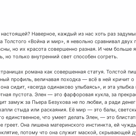
 настоящей? Наверное, каждый из нас хоть раз задумы
а Толстого «Война и мир», я невольно сравнивал двух
асны, но их красота совершенно разная. И чем больше я
, но только внутренний свет способен согреть.
страницах романа как совершенная статуя. Толстой пиш
чный профиль, величавая походка — всё в ней кричит о
на сидит, «всегда одинаково улыбаясь», и эта улыбка н
тная пустота. Элен — это фарфоровая кукла, за прекр
дит замуж за Пьера Безухова не по любви, а ради дене
 капли стыда или раскаяния. Её мир — это балы, светск
то единственное, что умеет делать Элен, — это блистат
 не греет. Она лишена материнского инстинкта, ей чуж
роклятие, потому что она служит маской, скрывающей 