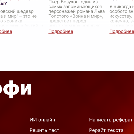
Пьер Безухов, один из
ше?
самых запоминающихся
Я никогда 
товский шедевр
персонажей романа Льва
особого з
а и мир" – это не
Толстого «Война и мир»,
искусству. 
о хроника
предстает перед
конечно, з
ических событий, а
читателем как человек,
картинки в
кое исследование
находящийся в постоянном
памятники 
еческой души, её
поиске смысла жизни. Он
музыка, к
ий, поисков смысла и
бр
...
слушаем. Н
бности к
бражению. В
...
ИИ онлайн
Написать реферат
Решить тест
Рерайт текста