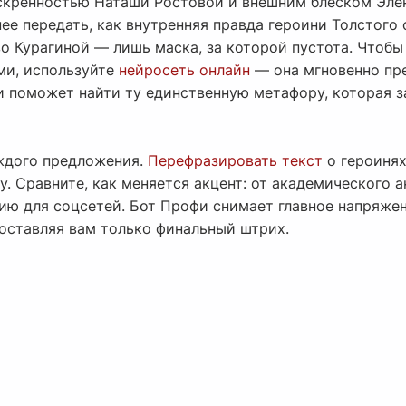
скренностью Наташи Ростовой и внешним блеском Элен
ее передать, как внутренняя правда героини Толстого
во Курагиной — лишь маска, за которой пустота. Чтоб
ми, используйте
нейросеть онлайн
— она мгновенно пре
и поможет найти ту единственную метафору, которая з
аждого предложения.
Перефразировать текст
о героинях
у. Сравните, как меняется акцент: от академического 
ию для соцсетей. Бот Профи снимает главное напряже
оставляя вам только финальный штрих.