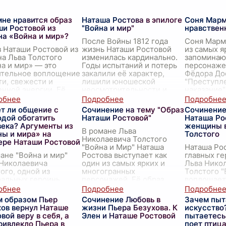
мне нравится образ
Наташа Ростова в эпилоге
Соня Марм
ши Ростовой из
"Война и мир"
нравствен
на «Война и мир»?
После Войны 1812 года
Соня Марм
 Наташи Ростовой из
жизнь Наташи Ростовой
из самых я
а Льва Толстого
изменилась кардинально.
запомина
а и мир» — это
Годы испытаний и потерь
персонаже
ительное воплощение
закалили её характер,
Фёдора До
и, свежести и
лишили юношеской
"Преступл
нной энергии. Её
неосмотрительности и
наказание"
нность,
романтических мечтаний.
собой нра
редственность и
Тепе
...
идеал, пр
т ли общение с
Сочинение на тему "Образ
Сочинение
я натура б
...
свет живот
дой обогатить
Наташи Ростовой"
Наташа Ро
века? Аргументы из
женщины в
В романе Льва
ны и мира» на
Толстого
Николаевича Толстого
ере Наташи Ростовой
"Война и Мир" Наташа
Наташа Рос
ане "Война и мир"
Ростова выступает как
главных г
 Николаевича
один из самых ярких и
Льва Нико
ого, одной из
многогранных
Толстого "
ральных героинь
персонажей. Её образ
воплощает
тся Наташа Ростова,
олицетворяет собой
женщины в
арактер и внутренний
душевную чистоту,
великого р
м образом Пьер
Сочинение Любовь в
Зачем пыт
начительно
искреннос
...
писателя. 
хов вернул Наташе
жизни Пьера Безухова. К
искусство
ащаются и
многогран
вой веру в себя, а
Элен и Наташе Ростовой
пытаетесь 
сформируются бла
...
ривлекло Пьера в
поет птица