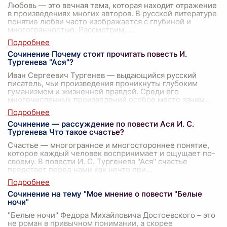
Любовь — это вечная тема, которая находит отражение
в произведениях многих авторов. В русской литературе
понятие любви часто изображается с глубиной и
многогранностью. Рассмотрим,
...
Сочинение Почему стоит прочитать повесть И.
Тургенева "Ася"?
Иван Сергеевич Тургенев — выдающийся русский
писатель, чьи произведения проникнуты глубоким
гуманизмом и жизненной правдой. Среди его
многочисленных произведений особое место заним
...
Сочинение — рассуждение по повести Ася И. С.
Тургенева Что такое счастье?
Счастье — многогранное и многостороннее понятие,
которое каждый человек воспринимает и ощущает по-
своему. В повести И. С. Тургенева "Ася" счастье
предстает перед нами как нечто при
...
Сочинение на тему "Мое мнение о повести "Белые
ночи"
"Белые ночи" Федора Михайловича Достоевского – это
не роман в привычном понимании, а скорее