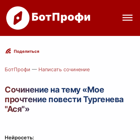
Режимы бота
Поделиться
Цены
БотПрофи
—
Написать сочинение
Вход
Сочинение на тему «Мое
прочтение повести Тургенева
Telegram
Вход с Telegram
"Ася"»
Нейросеть: