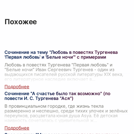
Похожее
Сочинение на тему "Любовь в повестях Тургенева
'Первая любовь' и 'Белые ночи'" с примерами
Любовь в повестях Тургенева "Первая любовь" и
"Белые ночи" Иван Сергеевич Тургенев - один из
выдающихся писателей русской литературы XIX века,
его литературное наследие включает в
...
Сочинение "А счастье было так возможно" (по
повести И. С. Тургенева "Ася")
В провинциальном городке, где жизнь текла
размеренно и неспешно, среди тихих улочек и зелёных
переулков, расцветала юная душа Asya. Её детская
наивность сочеталась с удивительной ж
...