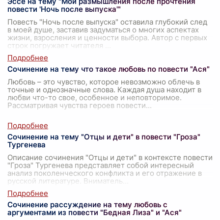
Эссе на тему "Мои размышления после прочтения
повести 'Ночь после выпуска'"
Повесть "Ночь после выпуска" оставила глубокий след
в моей душе, заставив задуматься о многих аспектах
жизни, взросления и ценности выбора. Автор с первых
строк погружает читателя
...
Сочинение на тему что такое любовь по повести "Ася"
Любовь – это чувство, которое невозможно облечь в
точные и однозначные слова. Каждая душа находит в
любви что-то свое, особенное и неповторимое.
Рассматривая чувства героев повести
...
Сочинение на тему "Отцы и дети" в повести "Гроза"
Тургенева
Описание сочинения "Отцы и дети" в контексте повести
"Гроза" Тургенева представляет собой интересный
анализ поколенческого конфликта и его отражение в
русской литературе. Вниматель
...
Сочинение рассуждение на тему любовь с
аргументами из повести "Бедная Лиза" и "Ася"