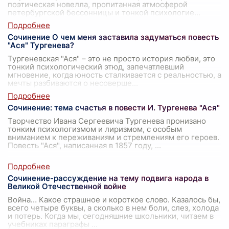
поэтическая новелла, пропитанная атмосферой
петербургской бессонницы и тонкой психологие
...
Сочинение О чем меня заставила задуматься повесть
"Ася" Тургенева?
Тургеневская "Ася" – это не просто история любви, это
тонкий психологический этюд, запечатлевший
мгновение, когда юность сталкивается с реальностью, а
мечты разбиваются о несоверше
...
Сочинение: тема счастья в повести И. Тургенева "Ася"
Творчество Ивана Сергеевича Тургенева пронизано
тонким психологизмом и лиризмом, с особым
вниманием к переживаниям и стремлениям его героев.
Повесть "Ася", написанная в 1857 году,
...
Сочинение-рассуждение на тему подвига народа в
Великой Отечественной войне
Война… Какое страшное и короткое слово. Казалось бы,
всего четыре буквы, а сколько в нем боли, слез, холода
и потерь. Когда мы, сегодняшние школьники, читаем в
учебниках параграфы
...