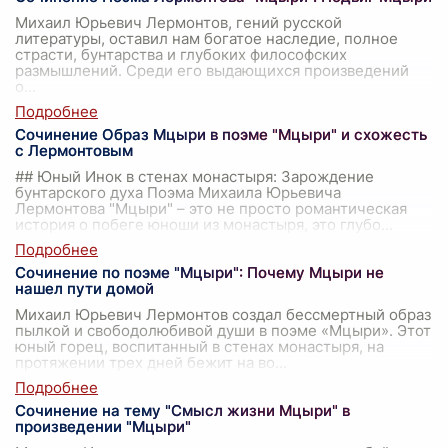
Михаил Юрьевич Лермонтов, гений русской
литературы, оставил нам богатое наследие, полное
страсти, бунтарства и глубоких философских
размышлений. Среди его выдающихся произведений
о
...
Сочинение Образ Мцыри в поэме "Мцыри" и схожесть
с Лермонтовым
## Юный Инок в стенах монастыря: Зарождение
бунтарского духа Поэма Михаила Юрьевича
Лермонтова "Мцыри" – это не просто романтическая
история о побеге юноши из монастыря, это глубо
...
Сочинение по поэме "Мцыри": Почему Мцыри не
нашел пути домой
Михаил Юрьевич Лермонтов создал бессмертный образ
пылкой и свободолюбивой души в поэме «Мцыри». Этот
юный горец, воспитанный в стенах монастыря, на
протяжении трех дней бежит на во
...
Сочинение на тему "Смысл жизни Мцыри" в
произведении "Мцыри"