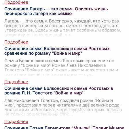
Сочинение Лагерь — это семья. Описать жизнь
пионерского лагеря как семью
Лагерь — это семья. Бесспорно, каждый, кто хоть раз
бывал в пионерском лагере, сможет подтвердить это
утверждение. Здесь жизнь течет особенным образом,
отличным от повседневной, на
...
Сочинение семья Болконских и семья Ростовых:
сравнение по роману "Война и мир"
Семья Болконских и семья Ростовых: сравнение по
роману "Война и мир" Роман Льва Николаевича
Толстого "Война и мир" охватывает множество тем и
сюжетных линий, одна из которых — суд
...
Сочинение семья Болконских и семья Ростовых в
романе Л. Н. Толстого "Война и мир"
Лев Николаевич Толстой, создавая роман "Война и
мир", представил перед читателями два великих рода -
Болконских и Ростовых, через судьбы которых показан
не только общественный стро
...
Сочинение Поэма Лермонтова "Мцыри". Подвиг Мцыри