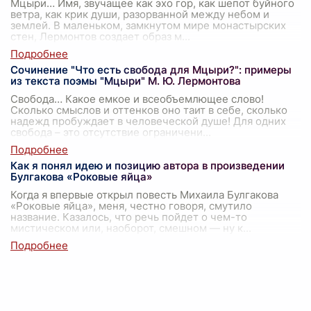
Мцыри… Имя, звучащее как эхо гор, как шепот буйного
ветра, как крик души, разорванной между небом и
землей. В маленьком, замкнутом мире монастырских
стен, Лермонтов создает образ м
...
Сочинение "Что есть свобода для Мцыри?": примеры
из текста поэмы "Мцыри" М. Ю. Лермонтова
Свобода… Какое емкое и всеобъемлющее слово!
Сколько смыслов и оттенков оно таит в себе, сколько
надежд пробуждает в человеческой душе! Для одних
свобода – это отсутствие ограничени
...
Как я понял идею и позицию автора в произведении
Булгакова «Роковые яйца»
Когда я впервые открыл повесть Михаила Булгакова
«Роковые яйца», меня, честно говоря, смутило
название. Казалось, что речь пойдет о чем-то
мистическом или, наоборот, смешном — ну к
...