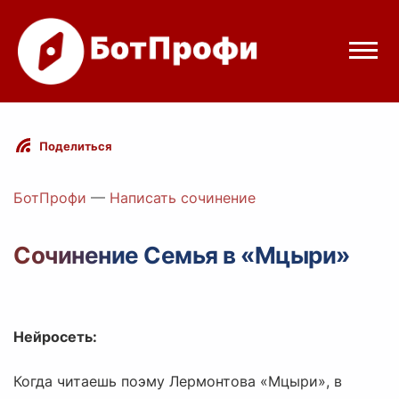
Режимы бота
Поделиться
Цены
БотПрофи
—
Написать сочинение
Вход
Сочинение Семья в «Мцыри»
Telegram
Вход с Telegram
Нейросеть:
Когда читаешь поэму Лермонтова «Мцыри», в