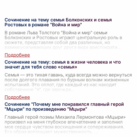
Сочинение на тему семья Болконских и семья
Ростовых в романе "Война и мир"
В романе Льва Толстого "Война и мир" семьи
Болконских и Ростовых играют центральную роль в
сюжете, представляя собой два различных, но
взаимоусиливающих друг друга вида аристократи
...
Сочинение на тему: семья в жизни человека и что
значит для тебя слово «семья»
Семья — это тихая гавань, куда всегда можно вернуться
после долгого плавания по бурным волнам жизненных
испытаний. Это оплот, где каждый из нас находит
собственное "я", где зарожда
...
Сочинение "Почему мне понравился главный герой
"Мцыри" по произведению "Мцыри"
Главный герой поэмы Михаила Лермонтова «Мцыри»
произвел на меня глубокое впечатление и заполнил
мое сердце чувством восхищения и сопереживания.
Его образ воплощает мужественность,
...