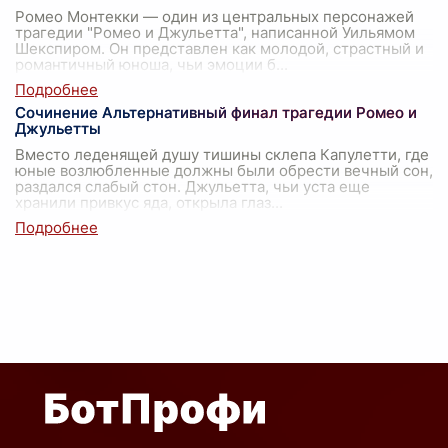
Ромео Монтекки — один из центральных персонажей
трагедии "Ромео и Джульетта", написанной Уильямом
Шекспиром. Он представлен как молодой, страстный и
романтичный юноша, чьи эмоции б
...
Сочинение Альтернативный финал трагедии Ромео и
Джульетты
Вместо леденящей душу тишины склепа Капулетти, где
юные возлюбленные должны были обрести вечный сон,
раздался слабый стон. Джульетта, чьи уста еще
хранили привкус яда, открыла глаз
...