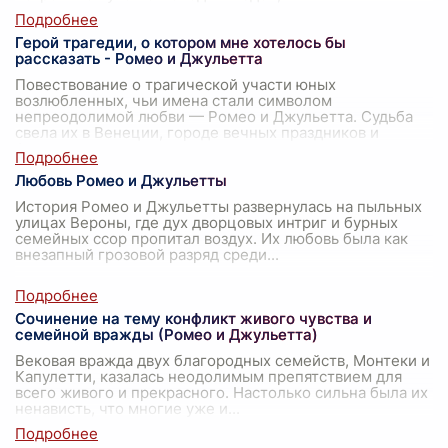
Герой трагедии, о котором мне хотелось бы
рассказать - Ромео и Джульетта
Повествование о трагической участи юных
возлюбленных, чьи имена стали символом
непреодолимой любви — Ромео и Джульетта. Судьба
свела их в Венеции, городе вечных праздников и
феери
...
Любовь Ромео и Джульетты
История Ромео и Джульетты развернулась на пыльных
улицах Вероны, где дух дворцовых интриг и бурных
семейных ссор пропитал воздух. Их любовь была как
внезапный грозовой разряд среди
...
Сочинение на тему конфликт живого чувства и
семейной вражды (Ромео и Джульетта)
Вековая вражда двух благородных семейств, Монтеки и
Капулетти, казалась неодолимым препятствием для
всего живого и прекрасного. Настолько сильна была их
ненависть, что многие уже и
...