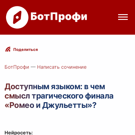
Режимы бота
Поделиться
Цены
БотПрофи
—
Написать сочинение
Вход
Доступным языком: в чем
смысл трагического финала
Telegram
Вход с Telegram
«Ромео и Джульетты»?
Нейросеть: