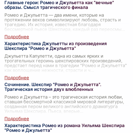
Главные герои: Ромео и Джульетта как "вечные"
образы. Смысл трагического финала
Ромео и Джульетта — два имени, которые на
протяжении веков символизируют любовь, страсть и
трагедию. Их история, известная благодаря
бессмертной пьесе Шекспира, каждый раз переосмы
...
Характеристика Джульетты из произведения
Шекспира "Ромео и Джульетта"
Джульетта Капулетти, одна из самых ярких и
трогательных героинь шекспировских произведений,
предстает перед нами в трагедии "Ромео и Джульетта"
как воплощение нежности, страсти и ч
...
Сочинение. Шекспир "Ромео и Джульетта".
Трагическая история двух влюбленных
Ромео и Джульетта – это трагическая история любви,
ставшая бессмертной классикой мировой литературы,
созданная пером великого английского драматурга
Уильяма Шекспира. Пьеса, вперые
...
Характеристика Ромео из романа Уильяма Шекспира
"Ромео и Джульетта"