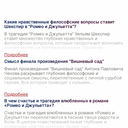
Какие нравственные философские вопросы ставит
Шекспир в "Ромео и Джульетта"?
В трагедии "Ромео и Джульетта" Уильям Шекспир
ставит множество глубоких нравственных и
философских вопросов, которые продолжают волновать
человечество на протяжении веков. Одним из
...
Смысл финала произведения "Вишневый сад"
Финал произведения "Вишневый сад" Антона Павловича
Чехова раскрывает глубокие философские и
социальные смыслы, переплетенные с личной судьбой
героев. Вся история приводит к кульмин
...
В чем счастье и трагедия влюбленных в романе
«Ромео и Джульетта»?
Счастье и трагедия влюбленных в романе «Ромео и
Джульетта» переплетаются в тесном танце радости и
боли. В центре повествования лежат глубокие и
искренние чувства молодых людей, чья
...