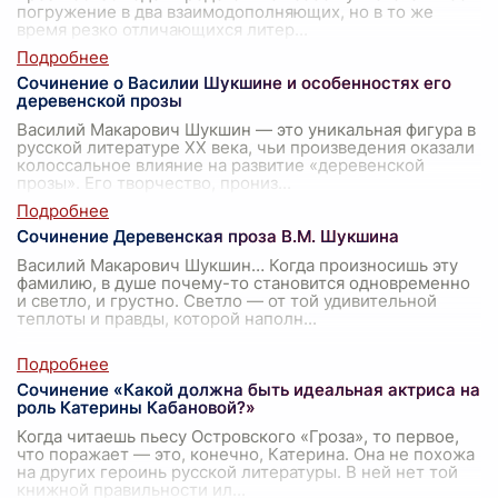
погружение в два взаимодополняющих, но в то же
время резко отличающихся литер
...
Сочинение о Василии Шукшине и особенностях его
деревенской прозы
Василий Макарович Шукшин — это уникальная фигура в
русской литературе XX века, чьи произведения оказали
колоссальное влияние на развитие «деревенской
прозы». Его творчество, прониз
...
Сочинение Деревенская проза В.М. Шукшина
Василий Макарович Шукшин… Когда произносишь эту
фамилию, в душе почему-то становится одновременно
и светло, и грустно. Светло — от той удивительной
теплоты и правды, которой наполн
...
Сочинение «Какой должна быть идеальная актриса на
роль Катерины Кабановой?»
Когда читаешь пьесу Островского «Гроза», то первое,
что поражает — это, конечно, Катерина. Она не похожа
на других героинь русской литературы. В ней нет той
книжной правильности ил
...