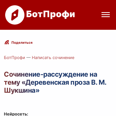
Режимы бота
Поделиться
Цены
БотПрофи
—
Написать сочинение
Вход
Сочинение-рассуждение на
тему «Деревенская проза В. М.
Telegram
Вход с Telegram
Шукшина»
Нейросеть: