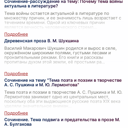
Сочинение-рассуждение на тему: Почему тема войны
актуальна в литературе?
Тема войны остается актуальной в литературе по
множеству причин, и ее значимость лишь возрастает с
течением времени. Одной из ключевых причин
является вечность человеческого стремл
...
Деревенская проза В. М. Шукшина
Василий Макарович Шукшин родился и вырос в селе,
окружённом широкими полями, густыми лесами и
пронзительными реками. Его книги и рассказы
пропитаны духом этой земли, её простыми ра
...
Сочинение на тему "Тема поэта и поэзии в творчестве
А. С. Пушкина и М. Ю. Лермонтова"
Тема поэта и поэзии в творчестве А. С. Пушкина и М. Ю.
Лермонтова занимает одно из центральных мест,
поскольку оба эти выдающиеся русские поэта XIX века
уделяли значительное вниман
...
Сочинение. Тема подвига и предательства в прозе М.
А. Булгакова