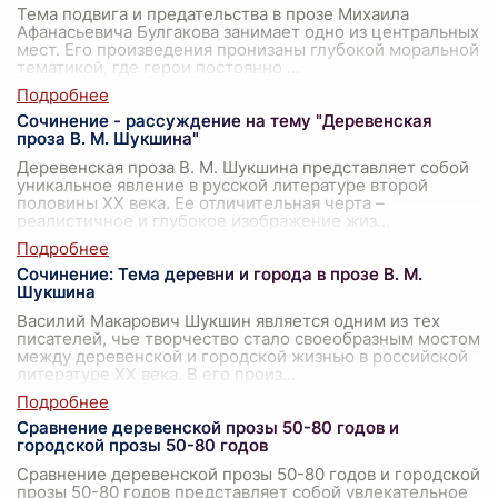
Тема подвига и предательства в прозе Михаила
Афанасьевича Булгакова занимает одно из центральных
мест. Его произведения пронизаны глубокой моральной
тематикой, где герои постоянно
...
Сочинение - рассуждение на тему "Деревенская
проза В. М. Шукшина"
Деревенская проза В. М. Шукшина представляет собой
уникальное явление в русской литературе второй
половины XX века. Ее отличительная черта –
реалистичное и глубокое изображение жиз
...
Сочинение: Тема деревни и города в прозе В. М.
Шукшина
Василий Макарович Шукшин является одним из тех
писателей, чье творчество стало своеобразным мостом
между деревенской и городской жизнью в российской
литературе XX века. В его произ
...
Сравнение деревенской прозы 50-80 годов и
городской прозы 50-80 годов
Сравнение деревенской прозы 50-80 годов и городской
прозы 50-80 годов представляет собой увлекательное