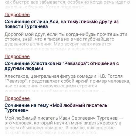
как быстро все забывается, особенно когда речь идет о
школьных буднях. Хотел поделитьс
...
Сочинение от лица Аси, на тему: письмо другу из
повести Тургенева
Дорогой мой друг, если ты когда-нибудь прочтешь эти
строки, знай, что я писала их в час глубочайшего
душевного волнения. Мир вокруг меня кажется
одновременно прекрасным и невыносим
...
Сочинение Хлестаков из "Ревизора": отношения с
другими людьми
Хлестаков, центральная фигура комедии Н.В. Гоголя
"Ревизор", представляет собой яркий пример человека,
чьи отношения с окружающими строятся
исключительно на обмане и эксплуатации.
...
Сочинение на тему «Мой любимый писатель
Тургенев»
Мой любимый писатель Иван Сергеевич Тургенев —
это человек, который научил меня видеть красоту в
самом обыкновенном дне. Я помню, как впервые
открыл книгу «Записки охотника» и слов
...