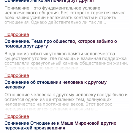
Сочинение Легко ли понять друг друга?
Понимание - это фундаментальное условие
человеческого общения, без которого теряется смысл
всех наших усилий налаживать контакты и строить
отношения. Однако действительно ли так ле
...
Сочинение. Тема про общество, которое забыло о
помощи друг другу
В одном из забытых уголков памяти человечества
существуют утопии, где помощь и взаимная поддержка
составляли краеугольный камень общественной жизни.
С тех пор прошло много времени,
...
Сочинение об отношении человека к другому
человеку
Отношение человека к другому человеку всегда было и
остается одной из центральных тем, волнующих
человечество на протяжении веков. Этот вопрос
нередко становится фундаментальным в
...
Сочинение Отношение к Маше Мироновой других
персонажей произведения