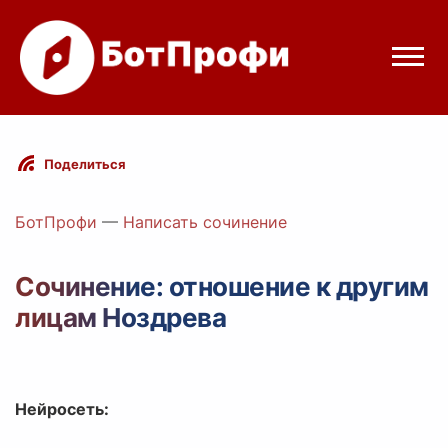
Режимы бота
Поделиться
Цены
БотПрофи
—
Написать сочинение
Вход
Сочинение: отношение к другим
лицам Ноздрева
elegram
Вход с Telegram
Нейросеть: