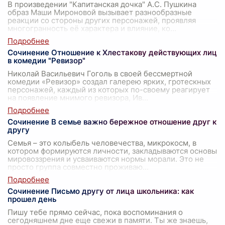
В произведении "Капитанская дочка" А.С. Пушкина
образ Маши Мироновой вызывает разнообразные
реакции со стороны других персонажей, проявляя
многогранность её характера и влияние, ко
...
Сочинение Отношение к Хлестакову действующих лиц
в комедии "Ревизор"
Николай Васильевич Гоголь в своей бессмертной
комедии «Ревизор» создал галерею ярких, гротескных
персонажей, каждый из которых по-своему реагирует
на появление мнимого ревизора, Ив
...
Сочинение В семье важно бережное отношение друг к
другу
Семья – это колыбель человечества, микрокосм, в
котором формируются личности, закладываются основы
мировоззрения и усваиваются нормы морали. Это не
просто группа совместно проживаю
...
Сочинение Письмо другу от лица школьника: как
прошел день
Пишу тебе прямо сейчас, пока воспоминания о
сегодняшнем дне еще свежи в памяти. Ты же знаешь,