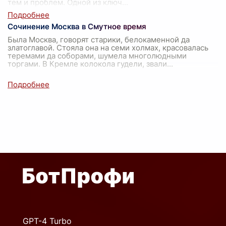
тем и проблем. Одной из ключ
...
Сочинение Москва в Смутное время
Была Москва, говорят старики, белокаменной да
златоглавой. Стояла она на семи холмах, красовалась
теремами да соборами, шумела многолюдными
торгами. В Кремле колокола гудели, звали
...
GPT-4 Turbo