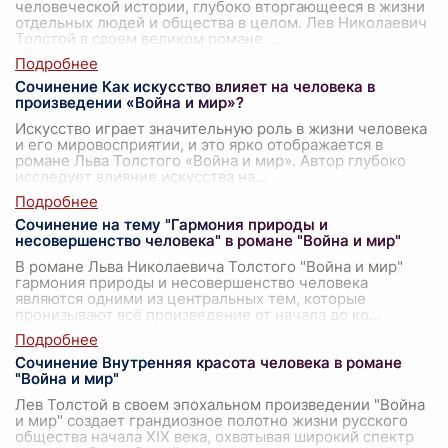
человеческой истории, глубоко вторгающееся в жизни
отдельных людей и общества в целом. Лев Николаевич
Толстой в своем великом романе
...
Сочинение Как искусство влияет на человека в
произведении «Война и мир»?
Искусство играет значительную роль в жизни человека
и его мировосприятии, и это ярко отображается в
романе Льва Толстого «Война и мир». Автор глубоко
исследует влияние искусства на
...
Сочинение на тему "Гармония природы и
несовершенство человека" в романе "Война и мир"
В романе Льва Николаевича Толстого "Война и мир"
гармония природы и несовершенство человека
являются одними из центральных тем, которые
пронизывают всё произведение от начала до ко
...
Сочинение Внутренняя красота человека в романе
"Война и мир"
Лев Толстой в своем эпохальном произведении "Война
и мир" создает грандиозное полотно жизни русского
общества начала XIX века, охватывая широкий спектр