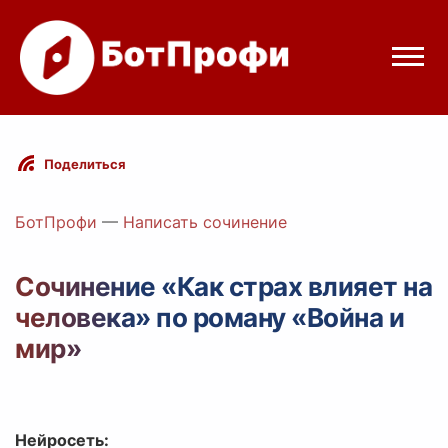
Режимы бота
Поделиться
Цены
БотПрофи
—
Написать сочинение
Вход
Сочинение «Как страх влияет на
человека» по роману «Война и
Telegram
Вход с Telegram
мир»
Нейросеть: