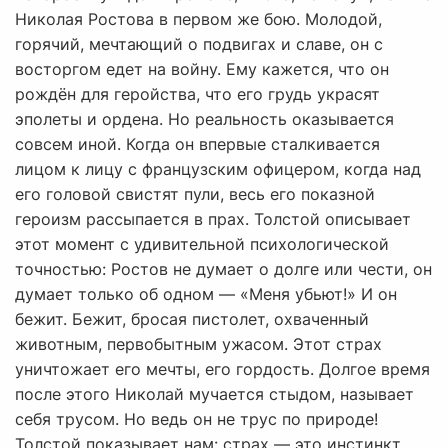
Николая Ростова в первом же бою. Молодой,
горячий, мечтающий о подвигах и славе, он с
восторгом едет на войну. Ему кажется, что он
рождён для геройства, что его грудь украсят
эполеты и ордена. Но реальность оказывается
совсем иной. Когда он впервые сталкивается
лицом к лицу с французским офицером, когда над
его головой свистят пули, весь его показной
героизм рассыпается в прах. Толстой описывает
этот момент с удивительной психологической
точностью: Ростов не думает о долге или чести, он
думает только об одном — «Меня убьют!» И он
бежит. Бежит, бросая пистолет, охваченный
животным, первобытным ужасом. Этот страх
уничтожает его мечты, его гордость. Долгое время
после этого Николай мучается стыдом, называет
себя трусом. Но ведь он не трус по природе!
Толстой показывает нам: страх — это инстинкт,