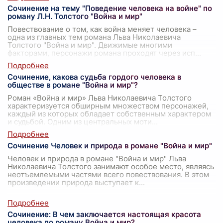
Сочинение на тему "Поведение человека на войне" по
роману Л.Н. Толстого "Война и мир"
Повествование о том, как война меняет человека –
одна из главных тем романа Льва Николаевича
Толстого "Война и мир". Движимые многими
факторами, персонажи романа проходят через исп
...
Сочинение, какова судьба гордого человека в
обществе в романе "Война и мир"?
Роман «Война и мир» Льва Николаевича Толстого
характеризуется обширным множеством персонажей,
каждый из которых обладает собственным характером
и судьбой. Одним из центральных моти
...
Сочинение Человек и природа в романе "Война и мир"
Человек и природа в романе "Война и мир" Льва
Николаевича Толстого занимают особое место, являясь
неотъемлемыми частями всего повествования. В этом
произведении природа выступает к
...
Сочинение: В чем заключается настоящая красота
человека по роману Война и мир?