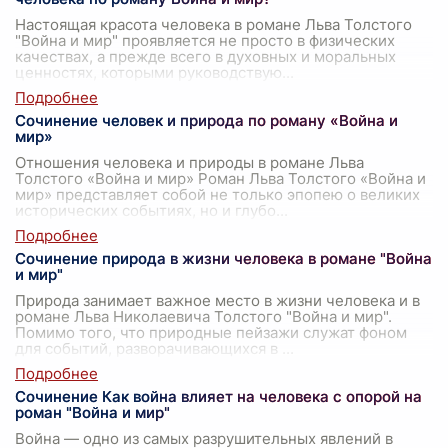
Настоящая красота человека в романе Льва Толстого
"Война и мир" проявляется не просто в физических
качествах, а прежде всего в духовных и моральных
ценностях, которыми руководствую
...
Сочинение человек и природа по роману «Война и
мир»
Отношения человека и природы в романе Льва
Толстого «Война и мир» Роман Льва Толстого «Война и
мир» представляет собой не только эпопею о великих
исторических событиях, но и глубо
...
Сочинение природа в жизни человека в романе "Война
и мир"
Природа занимает важное место в жизни человека и в
романе Льва Николаевича Толстого "Война и мир".
Помимо того, что природные пейзажи служат фоном
для событий, разворачивающихся в
...
Сочинение Как война влияет на человека с опорой на
роман "Война и мир"
Война — одно из самых разрушительных явлений в