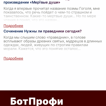
произведении «Мертвые души»
Когда я впервые прочитал название поэмы Гоголя, мне
показалось, что речь пойдет о чем-то страшном и
таинственном. Какие-то мертвые души... Но по мере
чтения я понял, что это назван
...
Сочинение Нужны ли праведники сегодня?
Когда мы слышим слово «праведник», в голове
всплывают образы древних святых, мудрецов в длинных
одеждах, людей, живущих по строгим правилам
морали. Кажется, что это понятие осталос
...