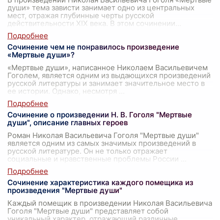
души» тема зависти занимает одно из центральных
мест, отражая глубинные черты русской
действительности XIX века. В этом сочинении
...
Сочинение чем не понравилось произведение
«Мертвые души»?
«Мертвые души», написанное Николаем Васильевичем
Гоголем, является одним из выдающихся произведений
русской литературы и занимает значительное место в
ее истории. Однако, несмотря
...
Сочинение о произведении Н. В. Гоголя "Мертвые
души", описание главных героев
Роман Николая Васильевича Гоголя "Мертвые души"
является одним из самых значимых произведений в
русской литературе. Он не только отражает
социальные и нравственные проблемы России
...
Сочинение характеристика каждого помещика из
произведения "Мертвые души"
Каждый помещик в произведении Николая Васильевича
Гоголя "Мертвые души" представляет собой
уникальный характер, отражающий различные