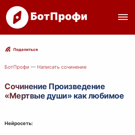
Режимы бота
Поделиться
Цены
БотПрофи
—
Написать сочинение
Вход
Сочинение Произведение
«Мертвые души» как любимое
elegram
Вход с Telegram
Нейросеть: