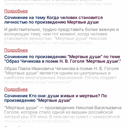
человеческие пороки и особенности. Первым геро
...
Сочинение на тему Когда человек становится
личностью по произведению Мертвые души
И действительно, трудно представить более важную и
волнующую тему, чем тот момент, когда человек
становится личностью. "Мертвые души" Николая
Васильевича Гоголя — это именно то про
...
Сочинение по произведению "Мертвые души" по теме
"Образ Чичикова в поэме Н. В. Гоголя 'Мертвые души'."
Образ Павла Ивановича Чичикова в поэме Н. В. Гоголя
"Мертвые души" является одним из центральных и
наиболее многогранных персонажей. Гоголь создает
его как своего рода "антигероя",
...
Сочинение Кто они: души живые и мертвые? По
произведению "Мертвые души"
"Мертвые души" — произведение Николая Васильевича
Гоголя, которое стало одной из вершин российской
литературы XIX века. В нем автор сумел с невероятной
точностью и остротой обрисов
...