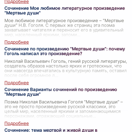
Сочинение Мое любимое литературное произведение
"Мертвые души"
Мое любимое литературное произведение – "Мертвые
души" Н.В. Гоголя. С первых же страниц эта поэма
захватывает читателя и переносит его в удивительный
мир, населенный яркими, запоми
...
Сочинение по произведению "Мертвые души": почему
Гоголь написал это произведение?
Николай Васильевич Гоголь, гений русской литературы,
создатель образов настолько ярких и гротескных, что
они навсегда впечатались в культурную память, оставил
после себя огромное л
...
Сочинение Варианты сочинений по произведению
"Мертвые души"
Поэма Николая Васильевича Гоголя "Мертвые души" –
это не просто произведение русской классики, это
целый мир, населенный яркими и запоминающимися
персонажами, отражающий социальные
...
Сочинение: тема мертвой и живой души в