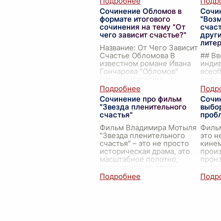
лютовцев. Лютовцы – это
двори
Сочинение Обломов в
Сочи
особенные люди, живущие
тихо 
формате итогового
"Воз
в гар
...
сочинения на тему "От
счаст
чего зависит счастье?"
други
лите
Название: От Чего Зависит
Счастье Обломова В
## Вв
известном романе Ивана
индив
Гончарова "Обломов"
всео
перед читателем
возм
предстает прототип
лично
русского человека — Илья
от бл
Сочинение про фильм
Сочи
Ильич Обломов. Его поиск
окру
"Звезда пленительного
выбор
счасть
...
всю 
счастья"
проб
чело
Фильм Владимира Мотыля
Фильм
"Звезда пленительного
это н
счастья" – это не просто
кине
историческая драма, это
произ
масштабное полотно,
прон
воссоздающее эпоху
иссл
дворцовых переворотов,
выбор
декабристского
сталк
восстания
...
оказа
неж
...