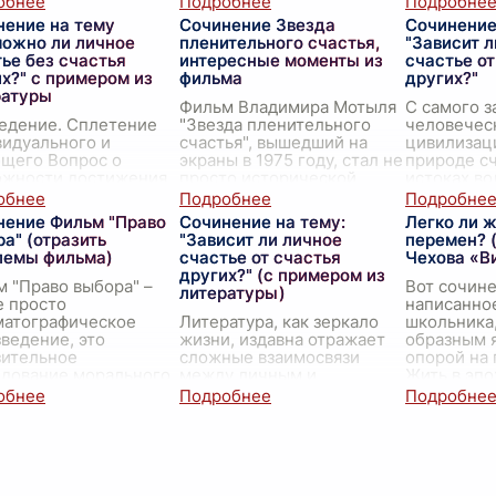
к и высокие тополя,
светит чуть яр
...
концепция,
нение на тему
Сочинение Звезда
Сочинение
шумевшие на ветру
...
проверенн
можно ли личное
пленительного счастья,
"Зависит л
утверж
...
ье без счастья
интересные моменты из
счастье от
х?" с примером из
фильма
других?"
ратуры
Фильм Владимира Мотыля
С самого 
едение. Сплетение
"Звезда пленительного
человечес
идуального и
счастья", вышедший на
цивилизаци
бщего Вопрос о
экраны в 1975 году, стал не
природе сч
ожности достижения
просто исторической
истоках в
го счастья в отрыве
драмой, но настоящим
философов,
агополучия
гимном любви,
религиозн
нение Фильм "Право
Сочинение на тему:
Легко ли ж
жающих пронизывает
самопожертвованию и
обычных л
а" (отразить
"Зависит ли личное
перемен? (
историю
верности и
...
пытается н
лемы фильма)
счастье от счастья
Чехова «В
веческой мысли,
...
других?" (с примером из
 "Право выбора" –
Вот сочине
литературы)
е просто
написанное
матографическое
Литература, как зеркало
школьника
ведение, это
жизни, издавна отражает
образным я
зительное
сложные взаимосвязи
опорой на 
едование морального
между личным и
Жить в эпо
а, с которым
общественным счастьем.
Наверное, 
ивается женщина,
Она ставит вопросы о том,
тяжелое в
вшаяся перед лицом
насколько наша
человека. 
собственная радость
зависит от бл
...