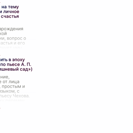
 это
 на тему
ое жизнью
и личное
 счастья
зарождения
кой
и, вопрос о
астья и его
олнует умы
 поэтов,
ых деятелей и
ить в эпоху
юдей. Каждый
по пьесе А. П.
айти свой
...
ишневый сад»)
ние,
 от лица
, простым и
зыком, с
пьесу Чехова.
ху перемен...
это самое
ремя для
Это как с
...