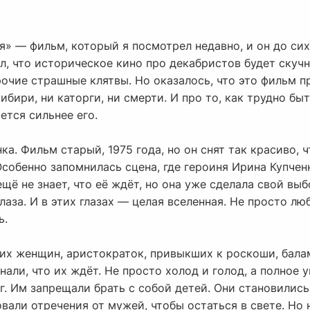
я» — фильм, который я посмотрел недавно, и он до сих
ал, что историческое кино про декабристов будет скуч
рочие страшные клятвы. Но оказалось, что это фильм 
Сибири, ни каторги, ни смерти. И про то, как трудно б
ется сильнее его.
ка. Фильм старый, 1975 года, но он снят так красиво, 
Особенно запомнилась сцена, где героиня Ирина Купчен
щё не знает, что её ждёт, но она уже сделала свой выб
глаза. И в этих глазах — целая вселенная. Не просто люб
ь.
тих женщин, аристократок, привыкших к роскоши, бала
знали, что их ждёт. Не просто холод и голод, а полно
ег. Им запрещали брать с собой детей. Они становили
овали отречения от мужей, чтобы остаться в свете. Но