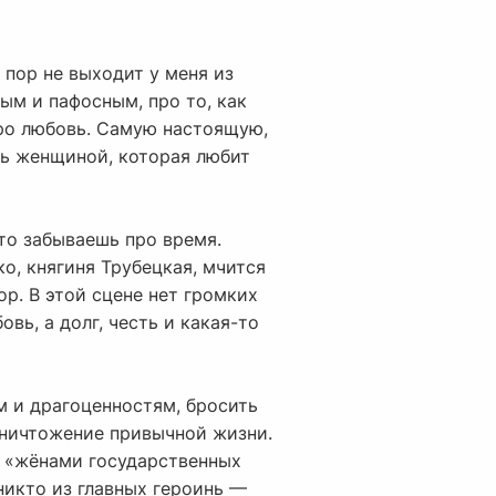
 пор не выходит у меня из
ным и пафосным, про то, как
про любовь. Самую настоящую,
ыть женщиной, которая любит
что забываешь про время.
ко, княгиня Трубецкая, мчится
ор. В этой сцене нет громких
овь, а долг, честь и какая-то
м и драгоценностям, бросить
е уничтожение привычной жизни.
сь «жёнами государственных
 никто из главных героинь —