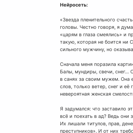
Нейросеть:
«Звезда пленительного счасть
головы. Честно говоря, я дум
«царям в глаза смеялись» и п
такую, которая не боится ни 
сильного мужчину, но оказыва
Сначала меня поразила картин
Балы, мундиры, свечи, снег… 
в санях за своим мужем. Она е
слов, только ветер, снег и её 
невероятная женская смелост
Я задумался: что заставило э
всё и поехать в ад? Ведь они 
Их лишали титулов, прав, ден
преступников». И от них треб