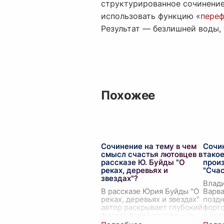
структурированное сочинение
использовать функцию «
переф
Результат — безлишней воды,
Похожее
Сочинение на тему в чем
Сочин
смысл счастья лютовцев в
такое
рассказе Ю. Буйды "О
прои
реках, деревьях и
"Счас
звездах"?
Влад
В рассказе Юрия Буйды "О
Варва
реках, деревьях и звездах"
позд
автор раскрывает глубокий
форто
философский вопрос — в
о под
чем состоит смысл счастья
счаст