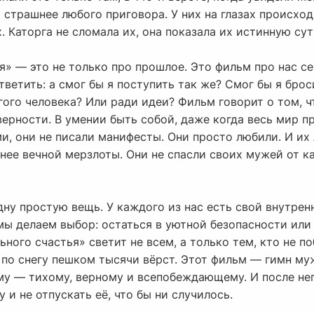
о страшнее любого приговора. У них на глазах происхо
. Каторга не сломала их, она показала их истинную сут
я» — это не только про прошлое. Это фильм про нас с
ветить: а смог бы я поступить так же? Смог бы я броси
ого человека? Или ради идеи? Фильм говорит о том, ч
 верности. В умении быть собой, даже когда весь мир п
и, они не писали манифесты. Они просто любили. И их
ьнее вечной мерзлоты. Они не спасли своих мужей от ка
дну простую вещь. У каждого из нас есть свой внутре
ы делаем выбор: остаться в уютной безопасности или п
ного счастья» светит не всем, а только тем, кто не по
 по снегу пешком тысячи вёрст. Этот фильм — гимн му
му — тихому, верному и всепобеждающему. И после нег
 и не отпускать её, что бы ни случилось.