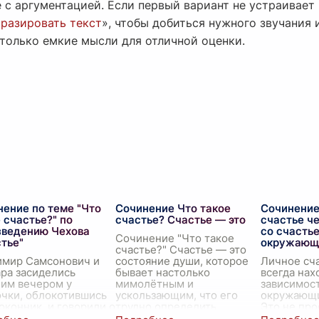
 с аргументацией. Если первый вариант не устраивает
разировать текст
», чтобы добиться нужного звучания 
 только емкие мысли для отличной оценки.
ение по теме "Что
Сочинение Что такое
Сочинение
 счастье?" по
счастье? Счастье — это
счастье ч
зведению Чехова
со счасть
Сочинение "Что такое
тье"
окружающ
счастье?" Счастье — это
имир Самсонович и
состояние души, которое
Личное сч
ра засиделись
бывает настолько
всегда нах
ним вечером у
мимолётным и
зависимост
чки, облокотившись
ускользающим, что его
окружающи
оконник, и говорили о
трудно определить
Это не про
ье. Луна освещала
словами. Это когда солнце
слова или