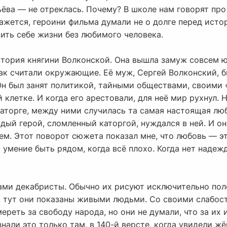
ёва — не отреклась. Почему? В школе нам говорят про
ажется, героини фильма думали не о долге перед исто
ить себе жизни без любимого человека.
стория княгини Волконской. Она вышла замуж совсем ю
ак считали окружающие. Её муж, Сергей Волконский, б
 Он был занят политикой, тайными обществами, своими
 клетке. И когда его арестовали, для неё мир рухнул. Н
 каторге, между ними случилась та самая настоящая лю
дый герой, сломленный каторгой, нуждался в ней. И она
ем. Этот поворот сюжета показал мне, что любовь — э
 умение быть рядом, когда всё плохо. Когда нет надежд
ами декабристы. Обычно их рисуют исключительно по
А тут они показаны живыми людьми. Со своими слабост
ереть за свободу народа, но они не думали, что за их 
ли это только там, в 140-й версте, когда увидели жё