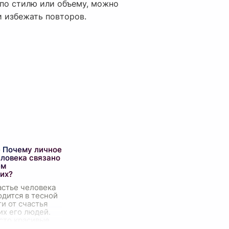
 по стилю или объему, можно
и избежать повторов.
 Почему личное
еловека связано
ем
их?
астье человека
одится в тесной
и от счастья
х его людей.
сто красивые
 философская