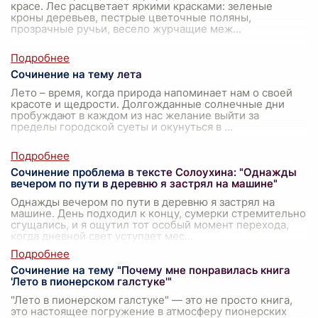
красе. Лес расцветает яркими красками: зеленые
кроны деревьев, пестрые цветочные поляны,
прозрачные ручьи, весело журчащие меж
...
Сочинение на тему лета
Лето – время, когда природа напоминает нам о своей
красоте и щедрости. Долгожданные солнечные дни
пробуждают в каждом из нас желание выйти за
пределы городской суеты и окунуться в
...
Сочинение проблема в тексте Солоухина: "Однажды
вечером по пути в деревню я застрял на машине"
Однажды вечером по пути в деревню я застрял на
машине. День подходил к концу, сумерки стремительно
сгущались, и я ощутил тот особый момент перехода,
когда дневной свет уступает мес
...
Сочинение на тему "Почему мне понравилась книга
'Лето в пионерском галстуке'"
"Лето в пионерском галстуке" — это не просто книга,
это настоящее погружение в атмосферу пионерских