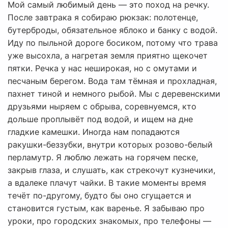
Мой самый любимый день — это поход на речку.
После завтрака я собираю рюкзак: полотенце,
бутерброды, обязательное яблоко и банку с водой.
Иду по пыльной дороге босиком, потому что трава
уже высохла, а нагретая земля приятно щекочет
пятки. Речка у нас неширокая, но с омутами и
песчаным берегом. Вода там тёмная и прохладная,
пахнет тиной и немного рыбой. Мы с деревенскими
друзьями ныряем с обрыва, соревнуемся, кто
дольше проплывёт под водой, и ищем на дне
гладкие камешки. Иногда нам попадаются
ракушки-беззубки, внутри которых розово-белый
перламутр. Я люблю лежать на горячем песке,
закрыв глаза, и слушать, как стрекочут кузнечики,
а вдалеке плачут чайки. В такие моменты время
течёт по-другому, будто бы оно сгущается и
становится густым, как варенье. Я забываю про
уроки, про городских знакомых, про телефоны —