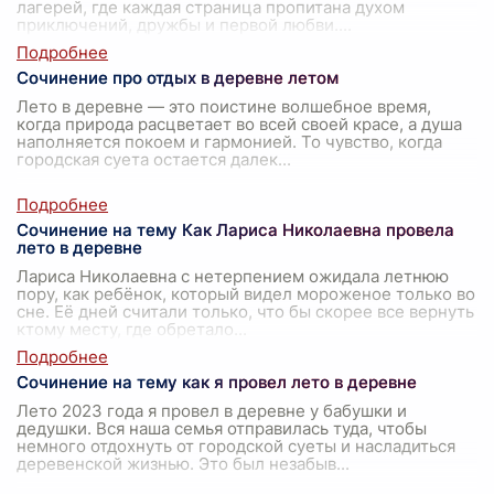
лагерей, где каждая страница пропитана духом
приключений, дружбы и первой любви.
...
Сочинение про отдых в деревне летом
Лето в деревне — это поистине волшебное время,
когда природа расцветает во всей своей красе, а душа
наполняется покоем и гармонией. То чувство, когда
городская суета остается далек
...
Сочинение на тему Как Лариса Николаевна провела
лето в деревне
Лариса Николаевна с нетерпением ожидала летнюю
пору, как ребёнок, который видел мороженое только во
сне. Её дней считали только, что бы скорее все вернуть
ктому месту, где обретало
...
Сочинение на тему как я провел лето в деревне
Лето 2023 года я провел в деревне у бабушки и
дедушки. Вся наша семья отправилась туда, чтобы
немного отдохнуть от городской суеты и насладиться
деревенской жизнью. Это был незабыв
...