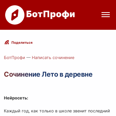
Режимы бота
Поделиться
Цены
БотПрофи
—
Написать сочинение
Вход
Сочинение Лето в деревне
Telegram
Вход с Telegram
Нейросеть:
Каждый год, как только в школе звенит последний