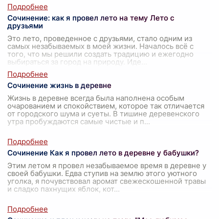
Сочинение: как я провел лето на тему Лето с
друзьями
Это лето, проведенное с друзьями, стало одним из
самых незабываемых в моей жизни. Началось всё с
того, что мы решили создать традицию и ежегодно
выбираться за город на природу. Иде
...
Сочинение жизнь в деревне
Жизнь в деревне всегда была наполнена особым
очарованием и спокойствием, которое так отличается
от городского шума и суеты. В тишине деревенского
утра пробуждаются самые чистые и п
...
Сочинение Как я провел лето в деревне у бабушки?
Этим летом я провел незабываемое время в деревне у
своей бабушки. Едва ступив на землю этого уютного
уголка, я почувствовал аромат свежескошенной травы
и сладко пахнущих яблок, кот
...