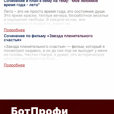
Сочинение и план к нему на тему: "Мое любимое
время года - лето"
Лето – это не просто время года, это состояние души.
Это яркие краски, теплые вечера, беззаботное веселье
и ощущение свободы. В каждом из нас, вне
зависимости от возраста, живет ма
...
Сочинение по фильму «Звезда пленительного
счастья»
«Звезда пленительного счастья» — фильм, который я
посмотрел недавно, и он до сих пор не выходит у меня
из головы. Честно говоря, я думал, что историческое
кино про декабристов буде
...