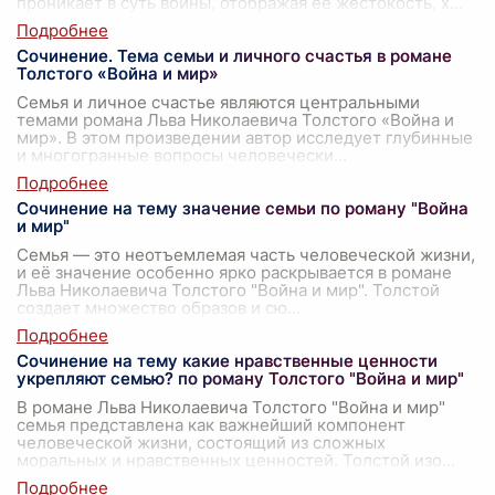
проникает в суть войны, отображая ее жестокость, х
...
Сочинение. Тема семьи и личного счастья в романе
Толстого «Война и мир»
Семья и личное счастье являются центральными
темами романа Льва Николаевича Толстого «Война и
мир». В этом произведении автор исследует глубинные
и многогранные вопросы человечески
...
Сочинение на тему значение семьи по роману "Война
и мир"
Семья — это неотъемлемая часть человеческой жизни,
и её значение особенно ярко раскрывается в романе
Льва Николаевича Толстого "Война и мир". Толстой
создает множество образов и сю
...
Сочинение на тему какие нравственные ценности
укрепляют семью? по роману Толстого "Война и мир"
В романе Льва Николаевича Толстого "Война и мир"
семья представлена как важнейший компонент
человеческой жизни, состоящий из сложных
моральных и нравственных ценностей. Толстой изо
...