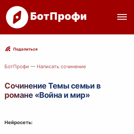
Режимы бота
Поделиться
Цены
БотПрофи
—
Написать сочинение
Вход
Сочинение Темы семьи в
романе «Война и мир»
Telegram
Вход с Telegram
Нейросеть: