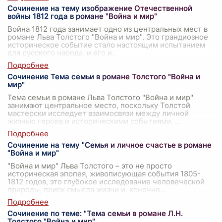
Сочинение на тему изображение Отечественной
войны 1812 года в романе "Война и мир"
Война 1812 года занимает одно из центральных мест в
романе Льва Толстого "Война и мир". Это грандиозное
историческое событие стало настоящим испытанием
для русского народа, и его и
...
Сочинение Тема семьи в романе Толстого "Война и
мир"
Тема семьи в романе Льва Толстого "Война и мир"
занимают центральное место, поскольку Толстой
мастерски исследует взаимосвязи между личной
жизнью героев и историческими событиями.
...
Сочинение на тему "Семья и личное счастье в романе
"Война и мир"
"Война и мир" Льва Толстого – это не просто
историческая эпопея, живописующая события 1805-
1812 годов, это глубокое исследование человеческой
природы, поиск смысла жизни и, конечно
...
Сочинение по теме: "Тема семьи в романе Л.Н.
Толстого "Война и мир"