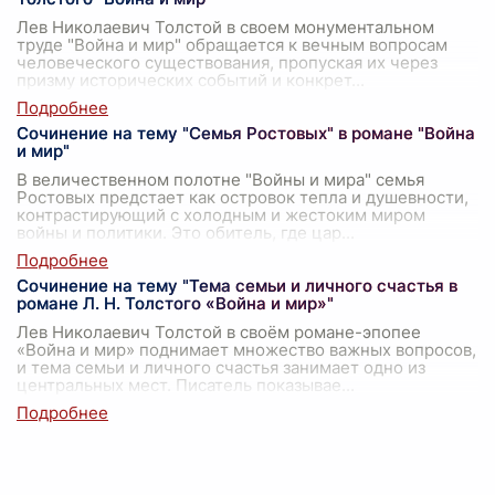
Лев Николаевич Толстой в своем монументальном
труде "Война и мир" обращается к вечным вопросам
человеческого существования, пропуская их через
призму исторических событий и конкрет
...
Сочинение на тему "Семья Ростовых" в романе "Война
и мир"
В величественном полотне "Войны и мира" семья
Ростовых предстает как островок тепла и душевности,
контрастирующий с холодным и жестоким миром
войны и политики. Это обитель, где цар
...
Сочинение на тему "Тема семьи и личного счастья в
романе Л. Н. Толстого «Война и мир»"
Лев Николаевич Толстой в своём романе-эпопее
«Война и мир» поднимает множество важных вопросов,
и тема семьи и личного счастья занимает одно из
центральных мест. Писатель показывае
...