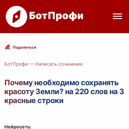
Режимы бота
Поделиться
Цены
БотПрофи
—
Написать сочинение
Вход
Почему необходимо сохранять
красоту Земли? на 220 слов на 3
Telegram
Вход с Telegram
красные строки
Нейросеть: