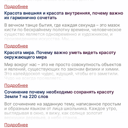
Красота внешняя и красота внутренняя, почему важно
их гармонично сочетать
В вечном танце бытия, где каждая секунда – это мазок
кисти по бескрайнему полотну времени, человеческое
существо является одновременно и художником, и
произведением искусства. Мы,
...
Красота мира. Почему важно уметь видеть красоту
окружающего мира
Мир вокруг нас – это не просто совокупность объектов
и явлений, существующих по законам физики и химии.
Это калейдоскоп чудес, ждущий, чтобы его заметили.
Чудо не всегда проявляетс
...
Сочинение почему необходимо сохранять красоту
Земли ? на 220 слов
Вот сочинение на заданную тему, написанное простым
и образным языком от лица школьника. Каждое утро,
выглядывая в окно, я вижу, как солнце золотит
верхушки деревьев, а небо станов
...