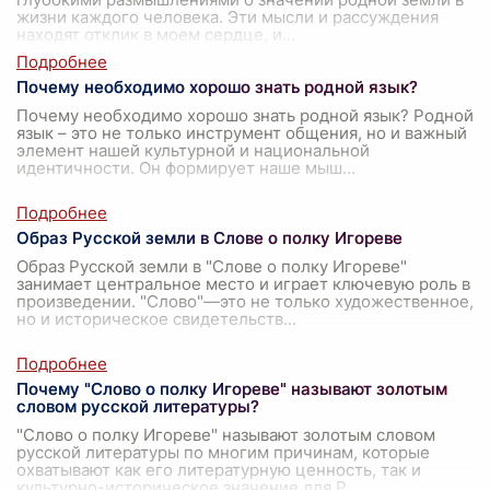
жизни каждого человека. Эти мысли и рассуждения
находят отклик в моем сердце, и
...
Почему необходимо хорошо знать родной язык?
Почему необходимо хорошо знать родной язык? Родной
язык – это не только инструмент общения, но и важный
элемент нашей культурной и национальной
идентичности. Он формирует наше мыш
...
Образ Русской земли в Слове о полку Игореве
Образ Русской земли в "Слове о полку Игореве"
занимает центральное место и играет ключевую роль в
произведении. "Слово"—это не только художественное,
но и историческое свидетельств
...
Почему "Слово о полку Игореве" называют золотым
словом русской литературы?
"Слово о полку Игореве" называют золотым словом
русской литературы по многим причинам, которые
охватывают как его литературную ценность, так и
культурно-историческое значение для Р
...