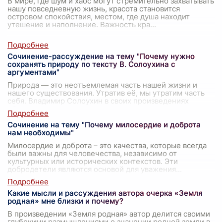
В мире, где шум и хаос могут стремительно захватывать
нашу повседневную жизнь, красота становится
островом спокойствия, местом, где душа находит
утешение и наполнение. Важность кра
...
Сочинение-рассуждение на тему "Почему нужно
сохранять природу по тексту В. Солоухина с
аргументами"
Природа — это неотъемлемая часть нашей жизни и
нашего существования. Утратив её, мы утратим часть
себя. Владимир Солоухин в своих произведениях
обращается к читателям с напоминание
...
Сочинение на тему "Почему милосердие и доброта
нам необходимы"
Милосердие и доброта – это качества, которые всегда
были важны для человечества, независимо от
культурных или исторических контекстов. Эти
добродетели являются основой для уважения
...
Какие мысли и рассуждения автора очерка «Земля
родная» мне близки и почему?
В произведении «Земля родная» автор делится своими
глубокими размышлениями о значении родной земли в