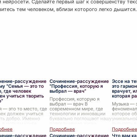
 нейросети. Сделайте первый шаг к совершенству текс
витесь тем человеком, вблизи которого легко дышится.
нение-рассуждение
Сочинение-рассуждение
Эссе на т
му "Семья — это то
"Профессия, которую я
это гармон
, где человек
выбрал — врач"
врачует, и
ен учиться творить
которая р
Профессия, которую я
о"
выбрал — врач В
Музыка — 
 — это то место, где
современном мире, где
феноменал
ек должен учиться
технологии и инновации
которое о
ть добро. Именно
буквально поглощают нашу
уникально
, в уютном круге
повседневную жизнь,
вызывать в
их людей, мы
профессия врача все так
разнообра
ые сталкиваемся с
же остается одной из
Она может
нение-рассуждение
Сочинение-рассуждение
Что вам к