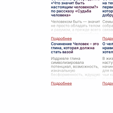
таки
«Что значит быть
на те
понят
настоящим человеком?»
перви
забот
по рассказу «Судьба
котор
человека»
добр
Человеком быть — значит
Семья
не просто обладать телом
собра
и разумом, а прежде всего
связа
иметь сердце, способное
или и
сострадать, переживать и
прожи
любить. В повести Михаила
осно
Сочинение Человек – это
О чел
Шолохова «Судьба
инсти
глина, которая должна
нрави
человека» пер
...
заро
стать вазой
хоте
воспи
внут
Издревле глина
В жиз
символизировала
насту
потенциал, возможность,
начин
изначальную
для п
бесформенность, ждущую
чьи к
прикосновения мастера.
и жи
Человек, подобно глине,
вызы
рождается с набором
жела
задатков, предрасположе
...