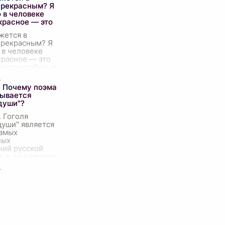
нной
прекрасным? Я
цей, так и
 в человеке
красное — это
жется в
прекрасным? Я
 в человеке
красное — это
ность любить и
. Ни одна другая
ность не
 Почему поэма
ак глубоко чув
...
зывается
души"?
. Гоголя
души" является
самых
ных
ний русской
, и ее название
ывает множество
и размышлений.
енно
...