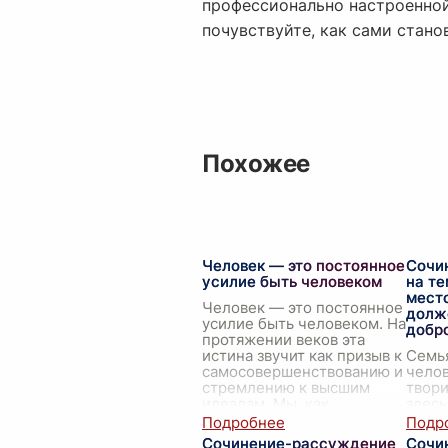
профессионально настроенной
почувствуйте, как сами стано
Похожее
Человек — это постоянное
Сочи
усилие быть человеком
на те
место
Человек — это постоянное
долж
усилие быть человеком. На
добр
протяжении веков эта
истина звучит как призыв к
Семья
самосовершенствованию и
челов
стремлению к высшим
твори
идеалам. Мы, как
здесь
человеческие существ
...
близк
вперв
Сочинение-рассуждение
Сочи