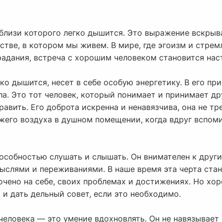
вблизи которого легко дышится. Это выражение вскрыв
тве, в котором мы живем. В мире, где эгоизм и стрем
радания, встреча с хорошим человеком становится на
ко дышится, несет в себе особую энергетику. В его п
а. Это тот человек, который понимает и принимает дру
равить. Его доброта искренна и ненавязчива, она не тр
ежего воздуха в душном помещении, когда вдруг вспом
особностью слушать и слышать. Он внимателен к други
мыслями и переживаниями. В наше время эта черта ста
чено на себе, своих проблемах и достижениях. Но хор
и дать дельный совет, если это необходимо.
еловека — это умение вдохновлять. Он не навязывает 