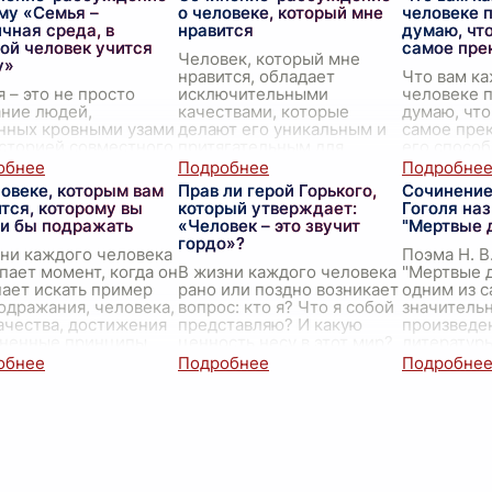
ми важными
наиболе
...
благоскло
му «Семья –
о человеке, который мне
человеке 
иями, как любовь,
целительни
чная среда, в
нравится
думаю, что
а и
...
неис
...
ой человек учится
самое пре
Человек, который мне
у»
нравится, обладает
Что вам ка
 – это не просто
исключительными
человеке 
ние людей,
качествами, которые
думаю, что
нных кровными узами
делают его уникальным и
самое пре
сторией совместного
притягательным для
его способ
вания. Это
окружающих. Он
сострадать
вополагающий
отличается не только
живая сущ
овеке, которым вам
Прав ли герой Горького,
Сочинение
тут, в котором
внешней
способна т
тся, которому вы
который утверждает:
Гоголя на
ждаются и
привлекательность
...
ли бы подражать
«Человек – это звучит
"Мертвые 
тываются те
гордо»?
ренн
...
ни каждого человека
Поэма Н. В
пает момент, когда он
В жизни каждого человека
"Мертвые 
ает искать пример
рано или поздно возникает
одним из 
одражания, человека,
вопрос: кто я? Что я собой
значитель
ачества, достижения
представляю? И какую
произведе
зненные принципы
ценность несу в этот мир?
литературы
вают восхищение и
На эти сложные вопросы
сразу выз
ние ста
...
пытались ответить великие
вопросов 
писате
...
Почему им