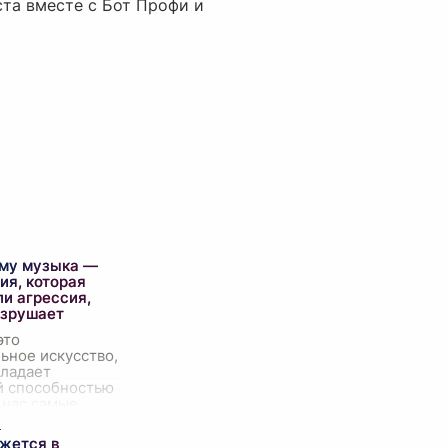
та вместе с Бот Профи и
ему музыка —
ия, которая
ли агрессия,
азрушает
это
ьное искусство,
бладает
й способностью
 нас самые
зные эмоции.
 быть как
ажется в