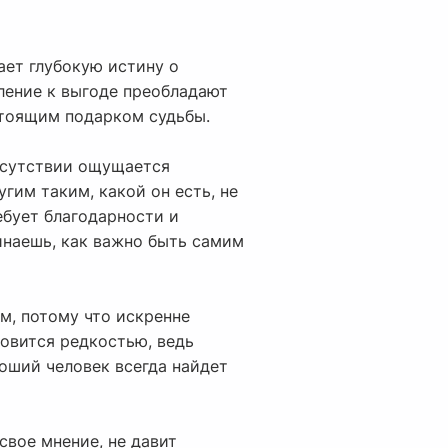
ает глубокую истину о
ление к выгоде преобладают
стоящим подарком судьбы.
рисутствии ощущается
гим таким, какой он есть, не
ебует благодарности и
инаешь, как важно быть самим
м, потому что искренне
новится редкостью, ведь
оший человек всегда найдет
свое мнение, не давит