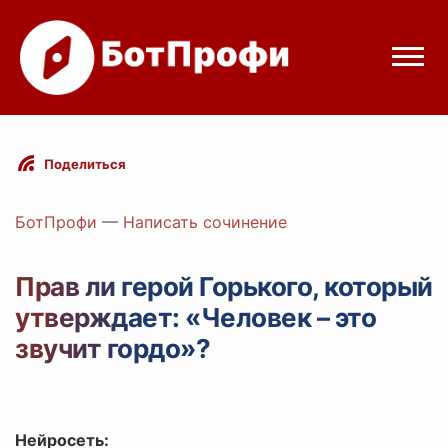
Режимы бота
Поделиться
Цены
БотПрофи
—
Написать сочинение
Вход
Прав ли герой Горького, который
утверждает: «Человек – это
elegram
Вход с Telegram
звучит гордо»?
Нейросеть: