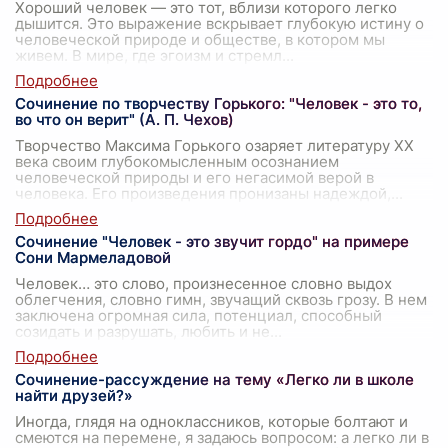
Хороший человек — это тот, вблизи которого легко
дышится. Это выражение вскрывает глубокую истину о
человеческой природе и обществе, в котором мы
живем. В мире, где эгоизм и стремл
...
Сочинение по творчеству Горького: "Человек - это то,
во что он верит" (А. П. Чехов)
Творчество Максима Горького озаряет литературу XX
века своим глубокомысленным осознанием
человеческой природы и его негасимой верой в
человека. Его произведения пронизаны надеждой,
...
Сочинение "Человек - это звучит гордо" на примере
Сони Мармеладовой
Человек… это слово, произнесенное словно выдох
облегчения, словно гимн, звучащий сквозь грозу. В нем
заключена огромная сила, потенциал, способный
созидать и разрушать, любить и не
...
Сочинение-рассуждение на тему «Легко ли в школе
найти друзей?»
Иногда, глядя на одноклассников, которые болтают и
смеются на перемене, я задаюсь вопросом: а легко ли в