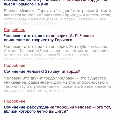
пьесе Горького На дне
В пьесе Максима Горького "На дне" центральной темой
является вопрос человеческой природы и достоинства,
который мы можем выразить в фразе "Человек — это
звучит гордо?". Этот вопрос
...
Человек - это то, во что он верит (А. П. Чехов):
сочинение по творчеству Горького
Человек - это то, во что он верит. Эта глубокая мысль
Антона Павловича Чехова словно лейтмотив проходит
через творчество Максима Горького, яркого
представителя русской литературы,
...
Сочинение Человек! Это звучит гордо?
Человек! Это звучит гордо? Человек — это существо
уникальное, одаренное чудом мысли, способностью к
творчеству и стремлением к познанию. Во все времена
люди пытались понять, кем ж
...
Сочинение-рассуждение "Хороший человек — это тот,
вблизи которого легко дышится"