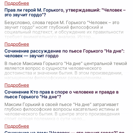
Прав ли герой М. Горького, утверждавший: "Человек –
это звучит гордо"?
Безусловно, слова героя М. Горького "Человек – это
звучит гордо" носят глубокий философский и
социальный подтекст, и обсуждение их правильности
требует внимательного анализа. Истор
...
Сочинение рассуждение по пьесе Горького "На дне":
человек — звучит гордо
В пьесе Максима Горького "На дне" центральной темой
является вопрос о сущности человеческого
достоинства и значении бытия. В этом произведении,
насыщенном философскими размышлениям
...
Сочинение Кто прав в споре о человеке и правде в
пьесе Горького "На дне"?
Максим Горький в своей пьесе "На дне" затрагивает
глубоко философские вопросы касательно истины и
человеческого бытия. В центре этого произведения
стоит острая полемика о сути чело
...
Сочинение на тему "Человек — это звучит гордо?" по