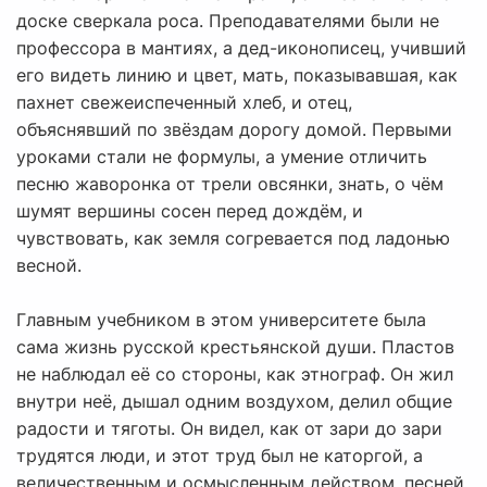
доске сверкала роса. Преподавателями были не
профессора в мантиях, а дед-иконописец, учивший
его видеть линию и цвет, мать, показывавшая, как
пахнет свежеиспеченный хлеб, и отец,
объяснявший по звёздам дорогу домой. Первыми
уроками стали не формулы, а умение отличить
песню жаворонка от трели овсянки, знать, о чём
шумят вершины сосен перед дождём, и
чувствовать, как земля согревается под ладонью
весной.
Главным учебником в этом университете была
сама жизнь русской крестьянской души. Пластов
не наблюдал её со стороны, как этнограф. Он жил
внутри неё, дышал одним воздухом, делил общие
радости и тяготы. Он видел, как от зари до зари
трудятся люди, и этот труд был не каторгой, а
величественным и осмысленным действом, песней,