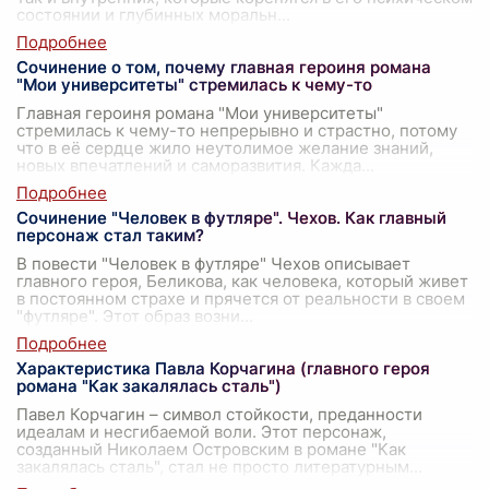
состоянии и глубинных моральн
...
Сочинение о том, почему главная героиня романа
"Мои университеты" стремилась к чему-то
Главная героиня романа "Мои университеты"
стремилась к чему-то непрерывно и страстно, потому
что в её сердце жило неутолимое желание знаний,
новых впечатлений и саморазвития. Кажда
...
Сочинение "Человек в футляре". Чехов. Как главный
персонаж стал таким?
В повести "Человек в футляре" Чехов описывает
главного героя, Беликова, как человека, который живет
в постоянном страхе и прячется от реальности в своем
"футляре". Этот образ возни
...
Характеристика Павла Корчагина (главного героя
романа "Как закалялась сталь")
Павел Корчагин – символ стойкости, преданности
идеалам и несгибаемой воли. Этот персонаж,
созданный Николаем Островским в романе "Как
закалялась сталь", стал не просто литературным
...