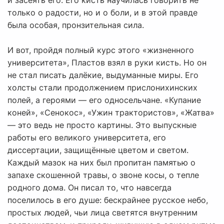
и засеять его. Его кисть научилась говорить не
только о радости, но и о боли, и в этой правде
была особая, пронзительная сила.
И вот, пройдя полный курс этого «жизненного
университета», Пластов взял в руки кисть. Но он
не стал писать далёкие, выдуманные миры. Его
холсты стали продолжением прислонихинских
полей, а героями — его односельчане. «Купание
коней», «Сенокос», «Ужин трактористов», «Жатва»
— это ведь не просто картины. Это выпускные
работы его великого университета, его
диссертации, защищённые цветом и светом.
Каждый мазок на них был пропитан памятью о
запахе скошенной травы, о звоне косы, о тепле
родного дома. Он писал то, что навсегда
поселилось в его душе: бескрайнее русское небо,
простых людей, чьи лица светятся внутренним