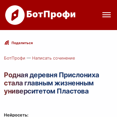
Режимы бота
Поделиться
Цены
БотПрофи
—
Написать сочинение
Вход
Родная деревня Прислониха
стала главным жизненным
Telegram
Вход с Telegram
университетом Пластова
Нейросеть: