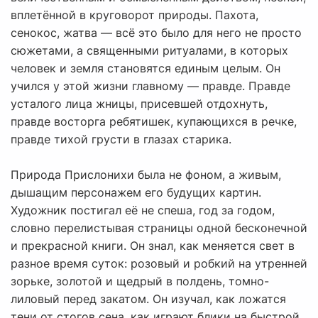
вплетённой в круговорот природы. Пахота,
сенокос, жатва — всё это было для него не просто
сюжетами, а священными ритуалами, в которых
человек и земля становятся единым целым. Он
учился у этой жизни главному — правде. Правде
усталого лица жницы, присевшей отдохнуть,
правде восторга ребятишек, купающихся в речке,
правде тихой грусти в глазах старика.
Природа Прислонихи была не фоном, а живым,
дышащим персонажем его будущих картин.
Художник постигал её не спеша, год за годом,
словно перелистывая страницы одной бесконечной
и прекрасной книги. Он знал, как меняется свет в
разное время суток: розовый и робкий на утренней
зорьке, золотой и щедрый в полдень, томно-
лиловый перед закатом. Он изучал, как ложатся
тени от стогов сена, как играют блики на быстрой