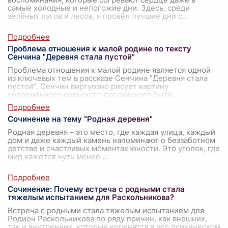
самые холодные и непогожие дни. Здесь, среди
зелёных лугов и лесов, я провёл лучшие дни с
...
Проблема отношения к малой родине по тексту
Сенчина "Деревня стала пустой"
Проблема отношения к малой родине является одной
из ключевых тем в рассказе Сенчина "Деревня стала
пустой". Сенчин виртуозно рисует картину
современного сельского российского быта,
...
Сочинение на тему "Родная деревня"
Родная деревня – это место, где каждая улица, каждый
дом и даже каждый камень напоминают о беззаботном
детстве и счастливых моментах юности. Это уголок, где
мир кажется чуть менее
...
Сочинение: Почему встреча с родными стала
тяжелым испытанием для Раскольникова?
Встреча с родными стала тяжелым испытанием для
Родион Раскольникова по ряду причин, как внешних,
так и внутренних, которые коренятся в его психическом