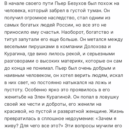
В начале своего пути Пьер Безухов был похож на
человека, который забрел в густой туман. Он
получил огромное наследство, стал одним из
самых богатых людей России, но все это не
приносило ему счастья. Наоборот, богатство и
титул запутали его еще больше. Он метался между
веселыми пирушками в компании Долохова и
Курагина, где вино лилось рекой, и серьезными
разговорами о высоких материях, которые он сам
до конца не понимал. Пьер был очень добрым и
наивным человеком, он хотел верить людям, искал
в них свет, но постоянно натыкался на ложь и
пустоту. Особенно ярко это проявилось в его
женитьбе на Элен Курагиной. Он попал в ловушку
своей же чести и доброты, его женили на
красивой, но пустой и развратной женщине. Жизнь
превратилась в сплошное недоумение: «Зачем я
живу? Для чего все это?» Эти вопросы мучили его