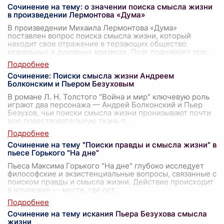
Сочинение на тему: о значении поиска смысла жизни
в произведении Лермонтова «Дума»
В произведении Михаила Лермонтова «Дума»
поставлен вопрос поиска смысла жизни, который
находит свое отражение в терзающих общество
моральных и духовных кризисах. Поэт поднимает про
...
Сочинение: Поиски смысла жизни Андреем
Болконским и Пьером Безуховым
В романе Л. Н. Толстого "Война и мир" ключевую роль
играют два персонажа — Андрей Болконский и Пьер
Безухов, чьи поиски смысла жизни пронизывают почти
всю повествовательную ткань п
...
Сочинение на тему "Поиски правды и смысла жизни" в
пьесе Горького "На дне"
Пьеса Максима Горького "На дне" глубоко исследует
философские и экзистенциальные вопросы, связанные с
поиском правды и смысла жизни. Действие происходит
в ночлежке — месте, где ост
...
Сочинение на тему искания Пьера Безухова смысла
жизни