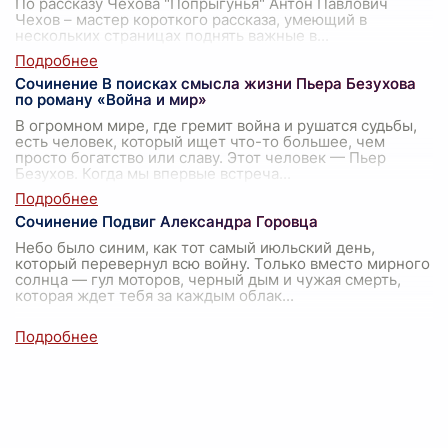
По рассказу Чехова "Попрыгунья" Антон Павлович
Чехов – мастер короткого рассказа, умеющий в
нескольких страницах поднять важные в
...
Сочинение В поисках смысла жизни Пьера Безухова
по роману «Война и мир»
В огромном мире, где гремит война и рушатся судьбы,
есть человек, который ищет что-то большее, чем
просто богатство или славу. Этот человек — Пьер
Безухов. Когда мы впервые встреча
...
Сочинение Подвиг Александра Горовца
Небо было синим, как тот самый июльский день,
который перевернул всю войну. Только вместо мирного
солнца — гул моторов, черный дым и чужая смерть,
которая ждет тебя за каждым облак
...