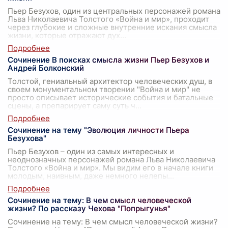
Пьер Безухов, один из центральных персонажей романа
Льва Николаевича Толстого «Война и мир», проходит
через глубокие и сложные внутренние искания смысла
жизни, которые отражают дух
...
Сочинение В поисках смысла жизни Пьер Безухов и
Андрей Болконский
Толстой, гениальный архитектор человеческих душ, в
своем монументальном творении "Война и мир" не
просто описывает исторические события и батальные
сцены, а препарирует саму суть ч
...
Сочинение на тему "Эволюция личности Пьера
Безухова"
Пьер Безухов – один из самых интересных и
неоднозначных персонажей романа Льва Николаевича
Толстого «Война и мир». Мы видим его в начале книги
молодым, наивным, даже немного нелепы
...
Сочинение на тему: В чем смысл человеческой
жизни? По рассказу Чехова "Попрыгунья"
Сочинение на тему: В чем смысл человеческой жизни?