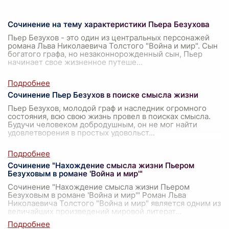
Сочинение на тему характеристики Пьера Безухова
Пьер Безухов - это один из центральных персонажей
романа Льва Николаевича Толстого "Война и мир". Сын
богатого графа, но незаконнорожденный сын, Пьер
начинает свое жизненное путеше
...
Сочинение Пьер Безухов в поиске смысла жизни
Пьер Безухов, молодой граф и наследник огромного
состояния, всю свою жизнь провел в поисках смысла.
Будучи человеком добродушным, он не мог найти
удовлетворения в простых удовольст
...
Сочинение "Нахождение смысла жизни Пьером
Безуховым в романе 'Война и мир'"
Сочинение "Нахождение смысла жизни Пьером
Безуховым в романе 'Война и мир'" Роман Льва
Николаевича Толстого "Война и мир" является одним из
величайших произведений мировой литерат
...