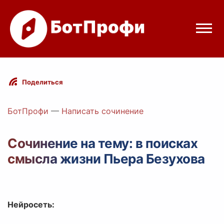
Режимы бота
Поделиться
Цены
БотПрофи
—
Написать сочинение
Вход
Сочинение на тему: в поисках
смысла жизни Пьера Безухова
Telegram
Вход с Telegram
Нейросеть: