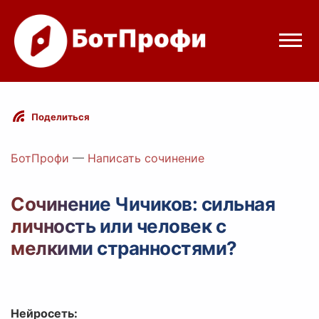
Режимы бота
Поделиться
Цены
БотПрофи
—
Написать сочинение
Вход
Сочинение Чичиков: сильная
личность или человек с
Telegram
Вход с Telegram
мелкими странностями?
Нейросеть: