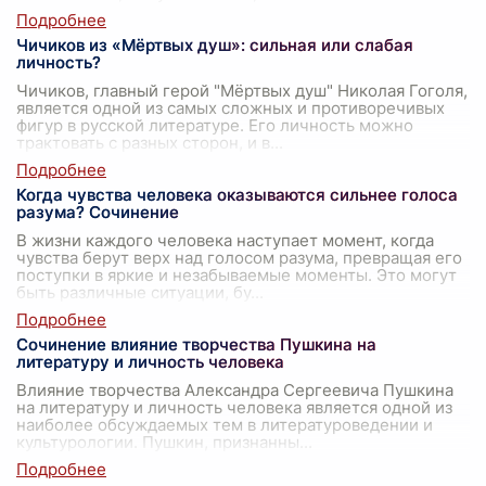
Чичиков из «Мёртвых душ»: сильная или слабая
личность?
Чичиков, главный герой "Мёртвых душ" Николая Гоголя,
является одной из самых сложных и противоречивых
фигур в русской литературе. Его личность можно
трактовать с разных сторон, и в
...
Когда чувства человека оказываются сильнее голоса
разума? Сочинение
В жизни каждого человека наступает момент, когда
чувства берут верх над голосом разума, превращая его
поступки в яркие и незабываемые моменты. Это могут
быть различные ситуации, бу
...
Сочинение влияние творчества Пушкина на
литературу и личность человека
Влияние творчества Александра Сергеевича Пушкина
на литературу и личность человека является одной из
наиболее обсуждаемых тем в литературоведении и
культурологии. Пушкин, признанны
...