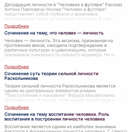
Деградация личности в "Человеке в футляре" Рассказ
Антона Павловича Чехова "Человек в футляре"
представляет собой глубокое и вдумчивое
исследование темы деградации личности. В цен
...
Сочинение на тему, что человек — личность
Человек — личность. Эта аксиома, признанная на
протяжении веков, находила подтверждение в
различных культурах и цивилизациях, которые
признавали уникальность каждого индивида. Но ч
...
Сочинение суть теории сильной личности
Раскольникова
Теория сильной личности Раскольникова является
одним из центральных элементов романа
"Преступление и наказание" Фёдора Михайловича
Достоевского. В основе этой теории лежит идея о т
...
Сочинение на тему воспитание человека. Роль
воспитания в построении личности человека
Воспитание является одним из наиболее значимых
факторов в формировании личности человека. С самого