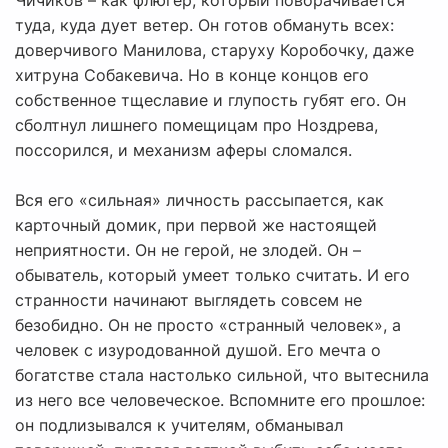
Чичиков – как флюгер, который поворачивается
туда, куда дует ветер. Он готов обмануть всех:
доверчивого Манилова, старуху Коробочку, даже
хитруна Собакевича. Но в конце концов его
собственное тщеславие и глупость губят его. Он
сболтнул лишнего помещицам про Ноздрева,
поссорился, и механизм аферы сломался.
Вся его «сильная» личность рассыпается, как
карточный домик, при первой же настоящей
неприятности. Он не герой, не злодей. Он –
обыватель, который умеет только считать. И его
странности начинают выглядеть совсем не
безобидно. Он не просто «странный человек», а
человек с изуродованной душой. Его мечта о
богатстве стала настолько сильной, что вытеснила
из него все человеческое. Вспомните его прошлое:
он подлизывался к учителям, обманывал