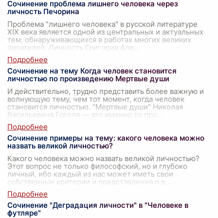
Сочинение проблема лишнего человека через
личность Печорина
Проблема "лишнего человека" в русской литературе
XIX века является одной из центральных и актуальных
тем, обнаруживающихся в работах многих великих
писателей. Личность Григория Але
...
Сочинение на тему Когда человек становится
личностью по произведению Мертвые души
И действительно, трудно представить более важную и
волнующую тему, чем тот момент, когда человек
становится личностью. "Мертвые души" Николая
Васильевича Гоголя — это именно то про
...
Сочинение примеры на тему: какого человека можно
назвать великой личностью?
Какого человека можно назвать великой личностью?
Этот вопрос не только философский, но и глубоко
личный, ибо каждый из нас может иметь свои
собственные критерии и представления о в
...
Сочинение "Деградация личности" в "Человеке в
футляре"