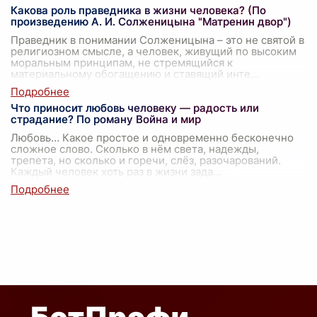
Какова роль праведника в жизни человека? (По
произведению А. И. Солженицына "Матренин двор")
Праведник в понимании Солженицына – это не святой в
религиозном смысле, а человек, живущий по высоким
моральным принципам, не стремящийся к
материальному обогащению и ставящий инте
...
Что приносит любовь человеку — радость или
страдание? По роману Война и мир
Любовь… Какое простое и одновременно бесконечно
сложное слово. Сколько в нём света, надежды,
трепета, но сколько и горечи, слёз, разочарований.
Каждый человек хоть раз в жизни зада
...