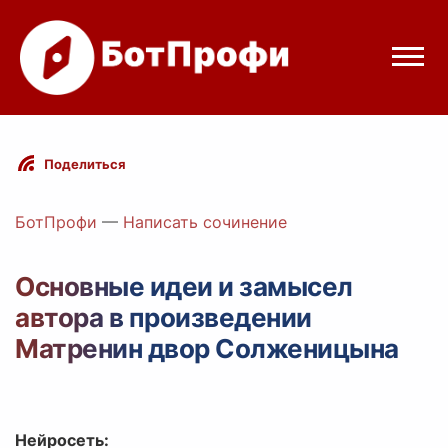
Режимы бота
Поделиться
Цены
БотПрофи
—
Написать сочинение
Вход
Основные идеи и замысел
автора в произведении
Telegram
Вход с Telegram
Матренин двор Солженицына
Нейросеть: