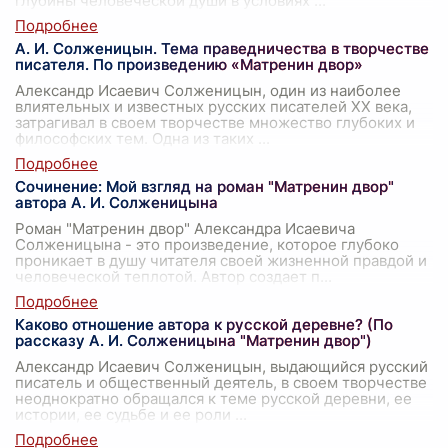
глубины человеческой души в условиях
...
А. И. Солженицын. Тема праведничества в творчестве
писателя. По произведению «Матренин двор»
Александр Исаевич Солженицын, один из наиболее
влиятельных и известных русских писателей XX века,
затрагивал в своем творчестве множество глубоких и
философских тем. Одна из таких
...
Сочинение: Мой взгляд на роман "Матренин двор"
автора А. И. Солженицына
Роман "Матренин двор" Александра Исаевича
Солженицына - это произведение, которое глубоко
проникает в душу читателя своей жизненной правдой и
человеческой теплотой. Автор создает п
...
Каково отношение автора к русской деревне? (По
рассказу А. И. Солженицына "Матренин двор")
Александр Исаевич Солженицын, выдающийся русский
писатель и общественный деятель, в своем творчестве
неоднократно обращался к теме русской деревни, ее
истории, ее судьбе и ее роли
...