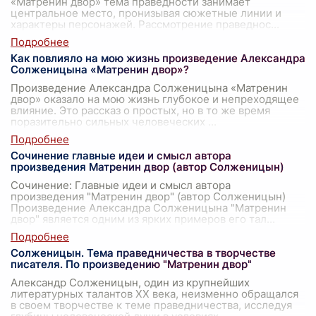
«Матренин двор» тема праведности занимает
центральное место, пронизывая сюжетные линии и
характеры персонажей. Рассмотрение праведнос
...
Как повлияло на мою жизнь произведение Александра
Солженицына «Матренин двор»?
Произведение Александра Солженицына «Матренин
двор» оказало на мою жизнь глубокое и непреходящее
влияние. Это рассказ о простых, но в то же время
поразительно сильных человеческих
...
Сочинение главные идеи и смысл автора
произведения Матренин двор (автор Солженицын)
Сочинение: Главные идеи и смысл автора
произведения "Матренин двор" (автор Солженицын)
Произведение Александра Солженицына "Матренин
двор" является одним из ярких примеров его тал
...
Солженицын. Тема праведничества в творчестве
писателя. По произведению "Матренин двор"
Александр Солженицын, один из крупнейших
литературных талантов XX века, неизменно обращался
в своем творчестве к теме праведничества, исследуя