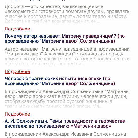
Доброта — это качество, заключающееся в
бескорыстной готовности помогать другим, проявлять
участие и сострадание, дарить людям тепло и заботу.
Доброта не требует вознаграждения, он
...
Почему автор называет Матрену праведницей? (по
произведению "Матренин двор" Солженицына)
Автор называет Матрену праведницей в произведении
"Матренин двор" Александра Солженицына по ряду
причин, которые касаются не только её повседневных
поступков, но и её внутреннего м
...
Человек в трагических испытаниях эпохи (по
произведению "Матренин двор" Солженицына)
В произведении Александра Солженицына "Матренин
двор" автор проникает в глубину человеческой души,
отображая судьбу простой русской женщины в
трагических испытаниях своей эпохи. Ма
...
А. И. Солженицын. Темы праведности в творчестве
писателя: по произведению «Матренин двор»
В произведении Александра Исаевича Солженицына