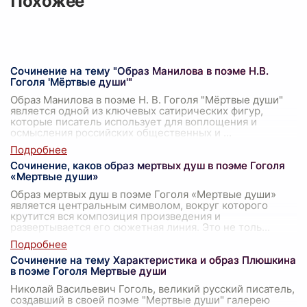
Похожее
Сочинение на тему "Образ Манилова в поэме Н.В.
Гоголя 'Мёртвые души'"
Образ Манилова в поэме Н. В. Гоголя "Мёртвые души"
является одной из ключевых сатирических фигур,
которые писатель использует для воплощения и
осмысления российских общественных и
...
Сочинение, каков образ мертвых душ в поэме Гоголя
«Мертвые души»
Образ мертвых душ в поэме Гоголя «Мертвые души»
является центральным символом, вокруг которого
крутится вся композиция произведения и
развертывается его сюжетная линия. Это не толь
...
Сочинение на тему Характеристика и образ Плюшкина
в поэме Гоголя Мертвые души
Николай Васильевич Гоголь, великий русский писатель,
создавший в своей поэме "Мертвые души" галерею