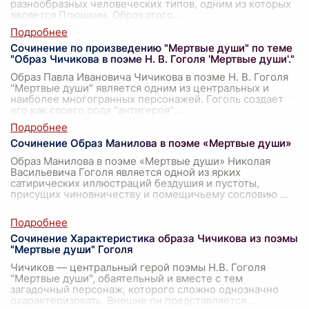
разнообразных человеческих типов, одним из которых
является Плюшкин. Образ этого
...
Сочинение по произведению "Мертвые души" по теме
"Образ Чичикова в поэме Н. В. Гоголя 'Мертвые души'."
Образ Павла Ивановича Чичикова в поэме Н. В. Гоголя
"Мертвые души" является одним из центральных и
наиболее многогранных персонажей. Гоголь создает
его как своего рода "антигероя",
...
Сочинение Образ Манилова в поэме «Мертвые души»
Образ Манилова в поэме «Мертвые души» Николая
Васильевича Гоголя является одной из ярких
сатирических иллюстраций бездушия и пустоты,
присущих чиновничеству и помещичьему сословию
...
Сочинение Характеристика образа Чичикова из поэмы
"Мертвые души" Гоголя
Чичиков — центральный герой поэмы Н.В. Гоголя
"Мертвые души", обаятельный и вместе с тем
загадочный персонаж, которого сложно однозначно
охарактеризовать. Внешне он представляется
...