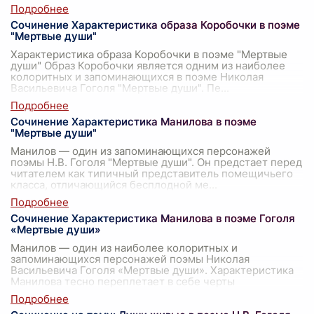
Сочинение Характеристика образа Коробочки в поэме
"Мертвые души"
Характеристика образа Коробочки в поэме "Мертвые
души" Образ Коробочки является одним из наиболее
колоритных и запоминающихся в поэме Николая
Васильевича Гоголя "Мертвые души". Пе
...
Сочинение Характеристика Манилова в поэме
"Мертвые души"
Манилов — один из запоминающихся персонажей
поэмы Н.В. Гоголя "Мертвые души". Он предстает перед
читателем как типичный представитель помещичьего
класса, отличающийся бесплодной ме
...
Сочинение Характеристика Манилова в поэме Гоголя
«Мертвые души»
Манилов — один из наиболее колоритных и
запоминающихся персонажей поэмы Николая
Васильевича Гоголя «Мертвые души». Характеристика
Манилова тесно переплетает в себе черты
комическог
...