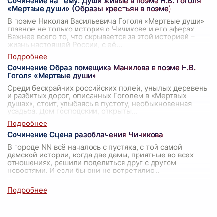
Сочинение на тему: Души живые в поэме Н.В. Гоголя
«Мертвые души» (Образы крестьян в поэме)
В поэме Николая Васильевича Гоголя «Мертвые души»
главное не только история о Чичикове и его аферах.
Важнее всего то, что скрывается за этой историей –
жизнь настоящей России, с её
...
Сочинение Образ помещика Манилова в поэме Н.В.
Гоголя «Мертвые души»
Среди бескрайних российских полей, унылых деревень
и разбитых дорог, описанных Гоголем в «Мертвых
душах», стоит, улыбаясь в пустоту, необыкновенная
усадьба. Дом господский, открыты
...
Сочинение Сцена разоблачения Чичикова
В городе NN всё началось с пустяка, с той самой
дамской истории, когда две дамы, приятные во всех
отношениях, решили поделиться друг с другом
новостями. И если бы они не встретилис
...