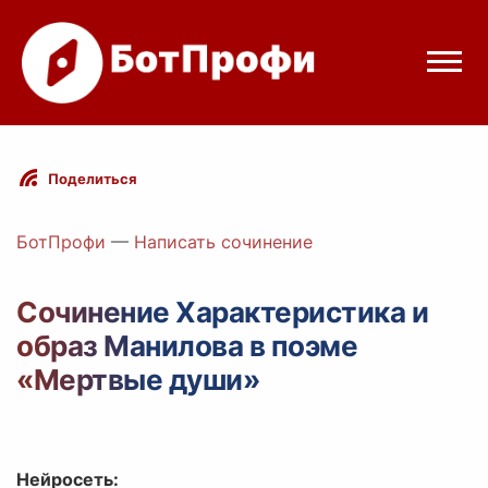
Режимы бота
Поделиться
Цены
БотПрофи
—
Написать сочинение
Вход
Сочинение Характеристика и
образ Манилова в поэме
Telegram
Вход с Telegram
«Мертвые души»
Нейросеть: