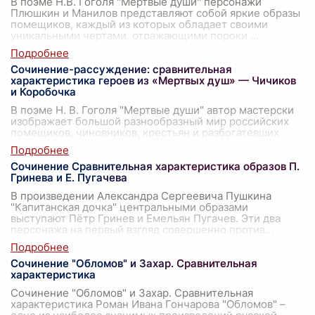
В поэме Н.В. Гоголя "Мертвые души" персонажи
Плюшкин и Манилов представляют собой яркие образы
помещиков, каждый из которых обладает своими
уникальными чертами, отражающими пороки
...
Сочинение-рассуждение: сравнительная
характеристика героев из «Мертвых душ» — Чичиков
и Коробочка
В поэме Н. В. Гоголя "Мертвые души" автор мастерски
изображает большой разнообразный мир российских
помещиков, чиновников, крестьян и разбогатевших
мещан. Особое внимание уделено х
...
Сочинение Сравнительная характеристика образов П.
Гринева и Е. Пугачева
В произведении Александра Сергеевича Пушкина
"Капитанская дочка" центральными образами
выступают Пётр Гринев и Емельян Пугачев. Эти два
персонажа на первый взгляд совершенно против
...
Сочинение "Обломов" и Захар. Сравнительная
характеристика
Сочинение "Обломов" и Захар. Сравнительная
характеристика Роман Ивана Гончарова "Обломов" –