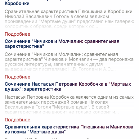
Коробочки
Сравнительная характеристика Плюшкина и Коробочки
Николай Васильевич Гоголь в своем великом
произведении "Мертвые души" представил нам галерею
колоритных образов, среди которых ос
...
Сочинение "Чичиков и Молчалин: сравнительная
характеристика"
Сочинение "Чичиков и Молчалин: сравнительная
характеристика" Чичиков и Молчалин — два персонажа
русской литературы, запечатленных двумя
выдающимися писателями: Н.В. Гоголем и А.С.
...
Сочинение Настасья Петровна Коробочка в "Мертвых
душах": характеристика
Настасья Петровна Коробочка является одним из самых
замечательных персонажей романа Николая
Васильевича Гоголя "Мёртвые души". В своей
характеристики она вносит не только колорит и
...
Сравнительная характеристика Плюшкина и Манилова
из поэмы "Мертвые души"