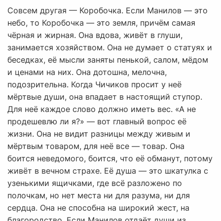
Совсем другая — Коробочка. Если Манилов — это
небо, то Коробочка — это земля, причём самая
чёрная и жирная. Она вдова, живёт в глуши,
занимается хозяйством. Она не думает о статуях и
беседках, её мысли заняты пенькой, салом, мёдом
и ценами на них. Она дотошна, мелочна,
подозрительна. Когда Чичиков просит у неё
мёртвые души, она впадает в настоящий ступор.
Для неё каждое слово должно иметь вес. «А не
продешевлю ли я?» — вот главный вопрос её
жизни. Она не видит разницы между живым и
мёртвым товаром, для неё все — товар. Она
боится неведомого, боится, что её обманут, потому
живёт в вечном страхе. Её душа — это шкатулка с
узенькими ящичками, где всё разложено по
полочкам, но нет места ни для разума, ни для
сердца. Она не способна на широкий жест, на
благородство. Если Манилов отдаёт души из