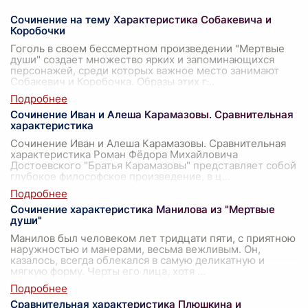
Сочинение на тему Характеристика Собакевича и
Коробочки
Гоголь в своем бессмертном произведении "Мертвые
души" создает множество ярких и запоминающихся
персонажей, среди которых важное место занимают
Собакевич и Коробочка. Образы этих г
...
Сочинение Иван и Алеша Карамазовы. Сравнительная
характеристика
Сочинение Иван и Алеша Карамазовы. Сравнительная
характеристика Роман Фёдора Михайловича
Достоевского "Братья Карамазовы" представляет собой
глубокое философское произведение, в ц
...
Сочинение характеристика Манилова из "Мертвые
души"
Манилов был человеком лет тридцати пяти, с приятною
наружностью и манерами, весьма вежливым. Он,
казалось, всегда облекался в самую деликатную и
мягкую форму. Черты его лица, хотя
...
Сравнительная характеристика Плюшкина и