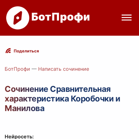
Режимы бота
Поделиться
Цены
БотПрофи
—
Написать сочинение
Вход
Сочинение Сравнительная
характеристика Коробочки и
Telegram
Вход с Telegram
Манилова
Нейросеть: