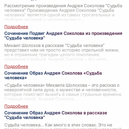
Рассмотрение произведения Андрея Соколова "Судьба
человека" Произведение Андрея Соколова "Судьба
человека" является одной из самых трогательных и
глубоких историй о человеческих с
...
Сочинение Подвиг Андрея Соколова из произведения
"Судьба человека"
Михаил Шолохов в рассказе "Судьба человека"
представил нам не просто историю отдельной жизни,
но и отражение трагедии целого поколения,
опаленного войной. Андрей Соколов – это чело
...
Сочинение Образ Андрея Соколова «Судьба
человека»
«Судьба человека» Михаила Шолохова – это рассказ о
невероятной силе духа, о мужестве и человечности,
которые помогают выжить в самые страшные времена.
Главный герой, Андрей Соколов
...
Сочинение Образ Андрея Соколова в рассказе
"Судьба человека"
Судьба человека… Как много в этих словах. Это не