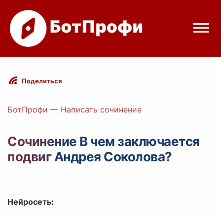
Режимы бота
Поделиться
Цены
БотПрофи
—
Написать сочинение
Вход
Сочинение В чем заключается
подвиг Андрея Соколова?
Telegram
Вход с Telegram
Нейросеть: