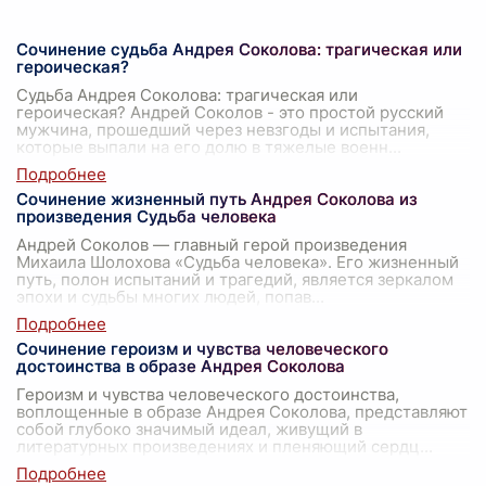
Сочинение судьба Андрея Соколова: трагическая или
героическая?
Судьба Андрея Соколова: трагическая или
героическая? Андрей Соколов - это простой русский
мужчина, прошедший через невзгоды и испытания,
которые выпали на его долю в тяжелые военн
...
Сочинение жизненный путь Андрея Соколова из
произведения Судьба человека
Андрей Соколов — главный герой произведения
Михаила Шолохова «Судьба человека». Его жизненный
путь, полон испытаний и трагедий, является зеркалом
эпохи и судьбы многих людей, попав
...
Сочинение героизм и чувства человеческого
достоинства в образе Андрея Соколова
Героизм и чувства человеческого достоинства,
воплощенные в образе Андрея Соколова, представляют
собой глубоко значимый идеал, живущий в
литературных произведениях и пленяющий сердц
...