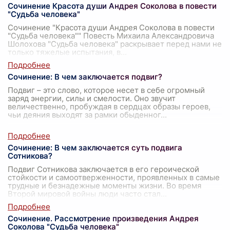
Сочинение Красота души Андрея Соколова в повести
"Судьба человека"
Сочинение "Красота души Андрея Соколова в повести
"Судьба человека"" Повесть Михаила Александровича
Шолохова "Судьба человека" раскрывает перед нами не
только тяжелые испытания, в
...
Сочинение: В чем заключается подвиг?
Подвиг – это слово, которое несет в себе огромный
заряд энергии, силы и смелости. Оно звучит
величественно, пробуждая в сердцах образы героев,
чьи деяния выходят за рамки обыденног
...
Сочинение: В чем заключается суть подвига
Сотникова?
Подвиг Сотникова заключается в его героической
стойкости и самоотверженности, проявленных в самые
трудные и безнадежные моменты жизни. Во время
Второй мировой войны люди часто стал
...
Сочинение. Рассмотрение произведения Андрея
Соколова "Судьба человека"