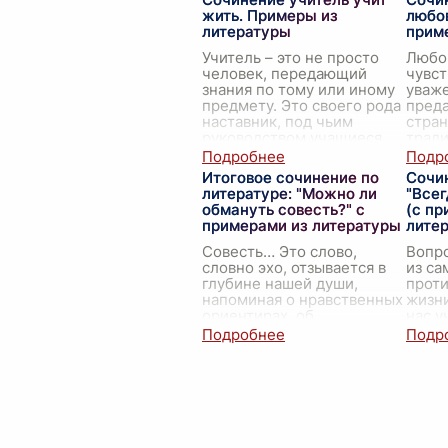
человечество с древности,
глуби
жить. Примеры из
любов
являясь одной из осн
...
особ
литературы
прим
Учитель – это не просто
Любов
человек, передающий
чувст
знания по тому или иному
уваже
предмету. Это своего рода
преда
наставник, под чьим
стран
руководством учащиеся
тради
учатся не только читать,
народ
писать и считать,
...
мощна
Итоговое сочинение по
Сочин
литературе: "Можно ли
"Всег
обмануть совесть?" с
(с пр
примерами из литературы
лите
Совесть… Это слово,
Вопр
словно эхо, отзывается в
из са
глубине нашей души,
прот
напоминая о нравственных
жизни
ориентирах, об
нас у
ответственности перед
это б
собой и другими. Это
освоб
внутренний судья, который
помог
оценив
...