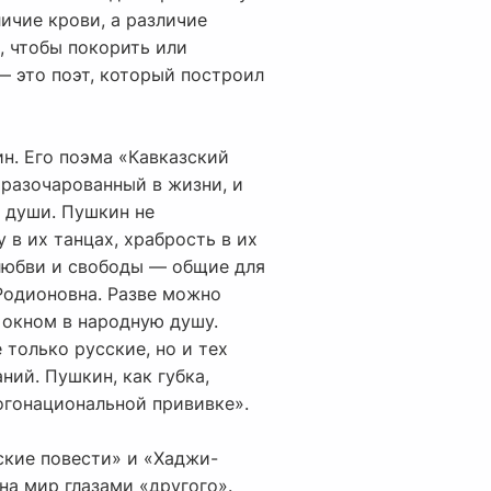
ичие крови, а различие
, чтобы покорить или
— это поэт, который построил
н. Его поэма «Кавказский
 разочарованный в жизни, и
ы души. Пушкин не
 в их танцах, храбрость в их
 любви и свободы — общие для
Родионовна. Разве можно
 окном в народную душу.
 только русские, но и тех
ний. Пушкин, как губка,
ногонациональной прививке».
ские повести» и «Хаджи-
на мир глазами «другого».