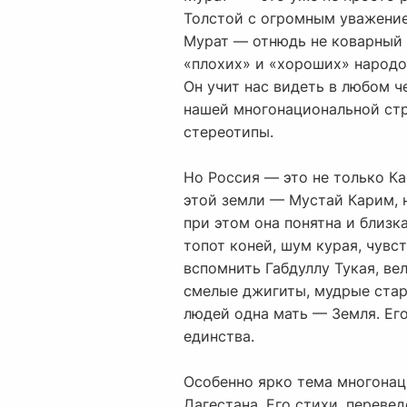
Толстой с огромным уважением
Мурат — отнюдь не коварный в
«плохих» и «хороших» народо
Он учит нас видеть в любом ч
нашей многонациональной стра
стереотипы.
Но Россия — это не только Ка
этой земли — Мустай Карим, 
при этом она понятна и близк
топот коней, шум курая, чувс
вспомнить Габдуллу Тукая, ве
смелые джигиты, мудрые стари
людей одна мать — Земля. Его
единства.
Особенно ярко тема многонаци
Дагестана. Его стихи, переве