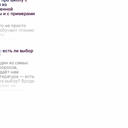
ения о
 из
ости,
енной
аняются и
ы и с примерами
то не просто
 обучают чтению
это
во, где
ся наши
фундамент, на
: есть ли выбор
троится наша
?
я жизнь.
ерез школь
...
дин из самых
опросов,
даёт нам
тература — есть
та выбор? Вроде
ежит на
и: конечно,
ц Датский — не