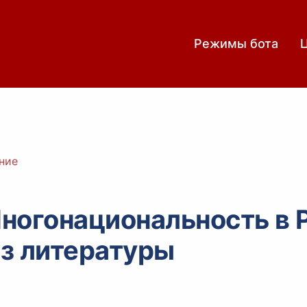
Режимы бота
ние
ногонациональность в 
з литературы