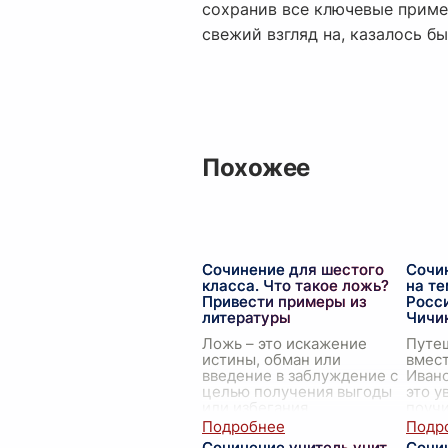
сохранив все ключевые приме
свежий взгляд на, казалось бы
Похожее
Сочинение для шестого
Сочи
класса. Что такое ложь?
на те
Привести примеры из
Росси
литературы
Чичи
Ложь – это искажение
Путе
истины, обман или
вмест
введение в заблуждение с
Иван
целью получения выгоды
это у
или избегания
поуч
неприятностей. Ложь
прик
сопровождает
откры
Сочинение учитель учит
Сочи