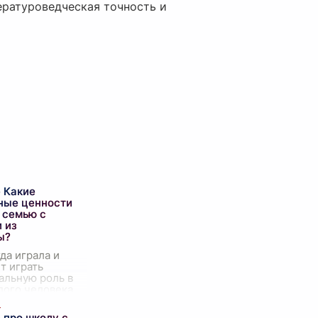
ературоведческая точность и
 Какие
ные ценности
 семью с
 из
ы?
да играла и
т играть
альную роль в
дого человека.
 где
ся первичные
 про школу с