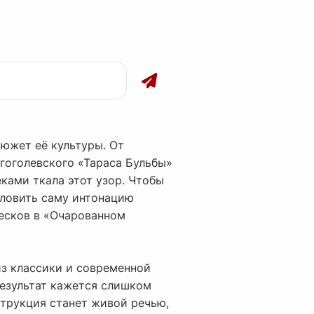
южет её культуры. От
 гоголевского «Тараса Бульбы»
еками ткала этот узор. Чтобы
уловить саму интонацию
Лесков в «Очарованном
из классики и современной
результат кажется слишком
трукция станет живой речью,