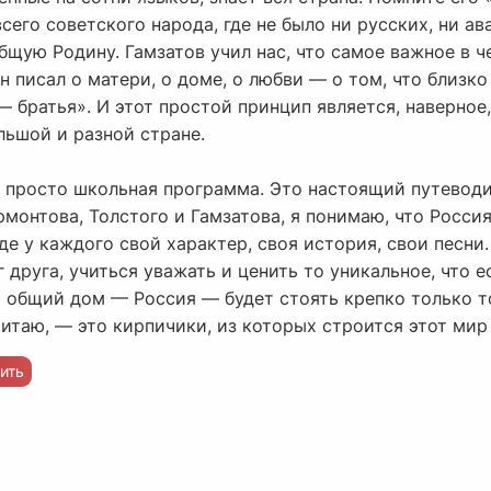
сего советского народа, где не было ни русских, ни ав
бщую Родину. Гамзатов учил нас, что самое важное в ч
н писал о матери, о доме, о любви — о том, что близк
— братья». И этот простой принцип является, наверно
ольшой и разной стране.
е просто школьная программа. Это настоящий путевод
монтова, Толстого и Гамзатова, я понимаю, что Росси
де у каждого свой характер, своя история, свои песни.
 друга, учиться уважать и ценить то уникальное, что е
 общий дом — Россия — будет стоять крепко только то
 читаю, — это кирпичики, из которых строится этот мир
ить