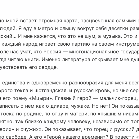
до мной встает огромная карта, расцвеченная самыми 
 людей. Я еду в метро и слышу вокруг себя десятки раз
ский… И мне кажется, что это не шум, а музыка. Это и
е каждый народ играет свою партию на своем инструме
оле нас учат, что Россия — многонациональное госуда
гда читаю книги. Именно литература открывает мне ду
увствовать его сердце.
единства и одновременно разнообразия для меня все
орого текла и шотландская, и русская кровь, но чье се
 его поэму «Мцыри». Главный герой — мальчик-горец, 
аписать о нем как о дикаре, чужаке. Но нет! Он показ
 тоска по родине, по отцу и матери, по «пышным нива
ятно, так близко каждому человеку, независимо от тог
воих» и «чужих». Он показывает, что горец и русский 
 по свободе. А его «Герой нашего времени»? В повести