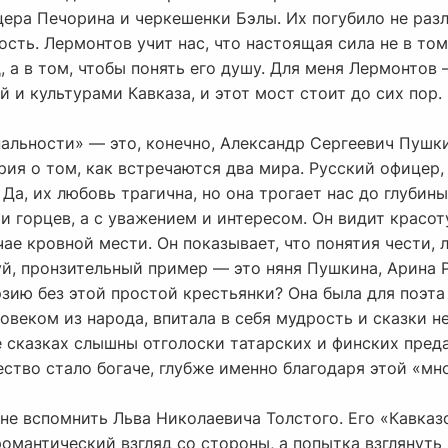
ера Печорина и черкешенки Бэлы. Их погубило не разл
сть. Лермонтов учит нас, что настоящая сила не в том
 а в том, чтобы понять его душу. Для меня Лермонтов 
 и культурами Кавказа, и этот мост стоит до сих пор.
альности» — это, конечно, Александр Сергеевич Пушки
ория о том, как встречаются два мира. Русский офицер,
 Да, их любовь трагична, но она трогает нас до глубин
 горцев, а с уважением и интересом. Он видит красоту
чае кровной мести. Он показывает, что понятия чести,
уй, пронзительный пример — это няня Пушкина, Арина 
зию без этой простой крестьянки? Она была для поэта
овеком из народа, впитала в себя мудрость и сказки не
е сказках слышны отголоски татарских и финских преда
чество стало богаче, глубже именно благодаря этой «м
не вспомнить Льва Николаевича Толстого. Его «Кавказ
омантический взгляд со стороны, а попытка взглянуть 