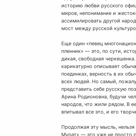
историю любви русского офиц
миров, непонимание и жестоко
ассимилировать другой народ,
мост между русской культурой
Еще один «певец многонацион
пленник» — это, по сути, ист
дикая, свободная черкешенка.
карикатурно описывает обычаи
поединках, верность в их обы
всех людей. Но самый, пожал
представить себе русскую поэ
Арина Родионовна, будучи чел
народов, что жили рядом. В е
впитывал все это, и его твор
Продолжая эту мысль, нельзя 
Мурат» — это уже не просто р