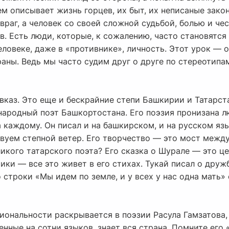
 описывает жизнь горцев, их быт, их неписаные закон
раг, а человек со своей сложной судьбой, болью и чес
в. Есть люди, которые, к сожалению, часто становятс
еловеке, даже в «противнике», личность. Этот урок — 
ны. Ведь мы часто судим друг о друге по стереотипам
вказ. Это еще и бескрайние степи Башкирии и Татарст
народный поэт Башкортостана. Его поэзия пронизана л
а каждому. Он писал и на башкирском, и на русском яз
твуем степной ветер. Его творчество — это мост между
ликого татарского поэта? Его сказка о Шурале — это це
ки — все это живет в его стихах. Тукай писал о дружбе
 строки «Мы идем по земле, и у всех у нас одна мать
ональности раскрывается в поэзии Расула Гамзатова, 
денные на сотни языков, знает вся страна. Помните его