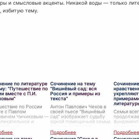
ры и смысловые акценты. Никакой воды — только лит
, избитую тему.
нение по литературе
Сочинение на тему
Сочинение
му: "Путешествие по
"Вишнёвый сад: вся
нравствен
и вместе с П.И.
Россия и примеры из
укрепляют
ковым"
текста"
примерами
литератур
шествие по России
Антон Павлович Чехов в
е с Павлом
своей пьесе "Вишнёвый
Семья всег
овичем Чичиковым —
сад" изображает судьбу
продолжае
влекательное и
одной помещичьей семьи,
фундамент
ительное
резонанс которой
жизни каж
лючение, которое
ощущается во всей России.
Это место,
вает перед нами
В этом сочинении мы
формируют
нение на тему
Сочинение "Семья в
Сочинение