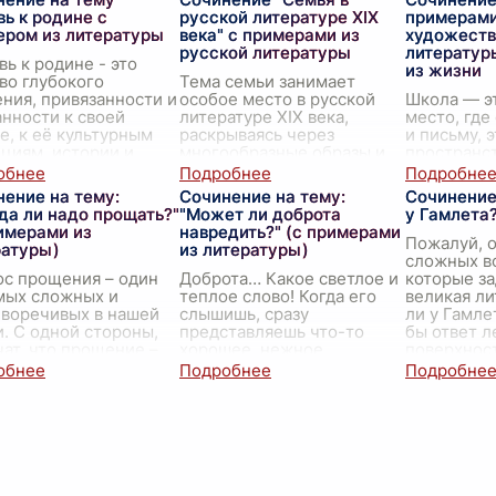
ны русской души,
рассмотрим, как Чехов
представл
ь к родине с
русской литературе XIX
примерами
енности национальн
...
пре
...
нравственн
ером из литературы
века" с примерами из
художеств
распростр
русской литературы
литератур
укреп
...
ь к родине - это
из жизни
во глубокого
Тема семьи занимает
ния, привязанности и
особое место в русской
Школа — э
нности к своей
литературе XIX века,
место, где
е, к её культурным
раскрываясь через
и письму, 
циям, истории и
многообразные образы и
пространст
у. Это невидимая, но
ситуации, отражающие как
формируют
я сила, которая об
...
радости и горести
личности, 
ение на тему:
Сочинение на тему:
Сочинение
семейной жизни, так и
котором с
да ли надо прощать?"
"Может ли доброта
у Гамлета
сложные се
...
дальнейша
имерами из
навредить?" (с примерами
Проходя ч
Пожалуй, о
ратуры)
из литературы)
сложных в
ос прощения – один
Доброта… Какое светлое и
которые за
мых сложных и
теплое слово! Когда его
великая ли
иворечивых в нашей
слышишь, сразу
ли у Гамле
. С одной стороны,
представляешь что-то
бы ответ л
чат, что прощение –
хорошее, нежное,
поверхност
лагородно, что оно
заботливое. Нам с детства
есть. Прин
ождает от обид и
говорят, что нужно быть
мар
...
ает двигаться д
...
добрым, помогать другим,
дел
...