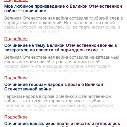
Мое любимое произведение о Великой Отечественной
войне — сочинение
Великая Отечественная война оставила глубокий след в
сердцах многих поколений. Нет, наверное, ни одной
семьи, которой не коснулась бы её трагическая рука, и
каждый уголок нашей род
...
Сочинение на тему Великой Отечественной войны в
литературе по повести «А зори здесь тихие…»
Великая Отечественная война оставила неизгладимый
след в истории нашей страны, и память о ней
продолжает жить в сердцах поколений благодаря
литературным произведениям, увековечивши
...
Сочинение героизм народа в прозе о Великой
Отечественной войне
Героизм народа в прозе о Великой Отечественной
войне — это тема, которая затрагивает глубины
человеческого духа и раскрывает силу, мужество и
самоотверженность советских людей в го
...
Сочинение: как великие поэты и писатели относились