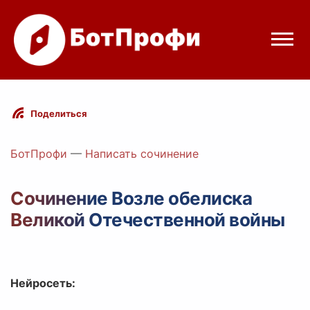
Режимы бота
Поделиться
Цены
БотПрофи
—
Написать сочинение
Вход
Сочинение Возле обелиска
Великой Отечественной войны
Telegram
Вход с Telegram
Нейросеть: