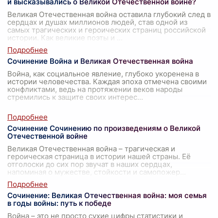
и высказывались о Великой Отечественной войне?
Великая Отечественная война оставила глубокий след в
сердцах и душах миллионов людей, став одной из
самых трагических и героических страниц российской
истории. Как великие поэты и
...
Сочинение Война и Великая Отечественная война
Война, как социальное явление, глубоко укоренена в
истории человечества. Каждая эпоха отмечена своими
конфликтами, ведь на протяжении веков народы
стремились к защите своих интерес
...
Сочинение Сочинению по произведениям о Великой
Отечественной войне
Великая Отечественная война – трагическая и
героическая страница в истории нашей страны. Её
отголоски до сих пор звучат в наших сердцах,
напоминая о мужестве, стойкости и самопожер
...
Сочинение: Великая Отечественная война: моя семья
в годы войны: путь к победе
Война – это не просто сухие цифры статистики и