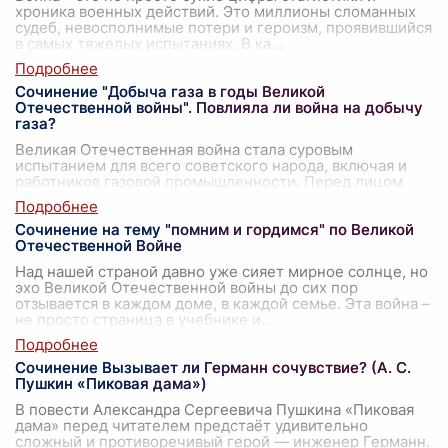
хроника военных действий. Это миллионы сломанных
судеб, невосполнимые потери и героизм, проявившийся
в самых тяжелых испытаниях. В ка
...
Сочинение "Добыча газа в годы Великой
Отечественной войны". Повлияла ли война на добычу
газа?
Великая Отечественная война стала суровым
испытанием для всего советского народа, включая и
работников газовой промышленности. Перед лицом
смертельной угрозы, нависшей над страной,
...
Сочинение на тему "помним и гордимся" по Великой
Отечественной Войне
Над нашей страной давно уже сияет мирное солнце, но
эхо Великой Отечественной войны до сих пор
отзывается в каждом доме, в каждой семье. Эта война –
не просто страница в учебнике и
...
Сочинение Вызывает ли Германн сочувствие? (А. С.
Пушкин «Пиковая дама»)
В повести Александра Сергеевича Пушкина «Пиковая
дама» перед читателем предстаёт удивительно
сложный и противоречивый герой — инженер Германн.