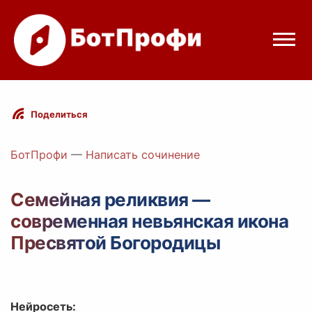
Режимы бота
Поделиться
Цены
БотПрофи
—
Написать сочинение
Вход
Семейная реликвия —
современная невьянская икона
Telegram
Вход с Telegram
Пресвятой Богородицы
Нейросеть: