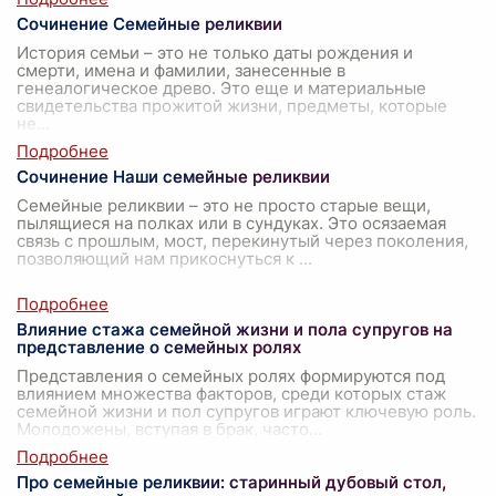
Сочинение Семейные реликвии
История семьи – это не только даты рождения и
смерти, имена и фамилии, занесенные в
генеалогическое древо. Это еще и материальные
свидетельства прожитой жизни, предметы, которые
не
...
Сочинение Наши семейные реликвии
Семейные реликвии – это не просто старые вещи,
пылящиеся на полках или в сундуках. Это осязаемая
связь с прошлым, мост, перекинутый через поколения,
позволяющий нам прикоснуться к
...
Влияние стажа семейной жизни и пола супругов на
представление о семейных ролях
Представления о семейных ролях формируются под
влиянием множества факторов, среди которых стаж
семейной жизни и пол супругов играют ключевую роль.
Молодожены, вступая в брак, часто
...
Про семейные реликвии: старинный дубовый стол,