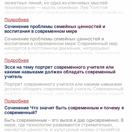
сюжетных линий, но одна из ключевых мыслей
произведения — мысль семейная. Лев Толстой
мастерски рисует семейные портреты, представив на
...
Сочинение проблемы семейных ценностей и
воспитания в современном мире
Сочинение проблемы семейных ценностей и
воспитания в современном мире Современный мир
находится в постоянном движении, непрерывно
меняясь и адаптируясь к новым вызовам, технология
...
Эссе на тему портрет современного учителя или
какими навыками должен обладать современный
учитель
Портрет современного учителя или какими навыками
должен обладать современный учитель Современный
учитель — это больше, чем просто передатчик знаний.
Он выступает в роли наставника
...
Сочинение Что значит быть современным и почему я
современный?
Быть современным – это вызов и дар одновременно. В
мире, где технологии развиваются стремительно,
меняются ценности, и культурные нормы становятся