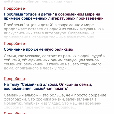
всё более гибкими, понимание поня
...
Проблема "отцов и детей" в современном мире на
примере современных литературных произведений
Проблема "отцов и детей" в современном мире
продолжает оставаться одной из самых актуальных и
дискуссионных тем в литературе. Современные
произведения, отражая сложные взаимоотноше
...
Сочинение про семейную реликвию
Семья, как мозаика, состоит из разных людей, судеб и
событий, объединенных одним связующим звеном —
семейной реликвией. В глубине нашего старинного
дома, спрятанного в лесах у подн
...
На тему "Семейный альбом. Описание семьи,
воспоминания, семейная память"
Семейный альбом – это больше, чем просто собрание
фотографий. Это хроника жизни, запечатленная в
моментах, улыбках и взглядах. Это машина времени,
способная перенести нас в прошлое
...