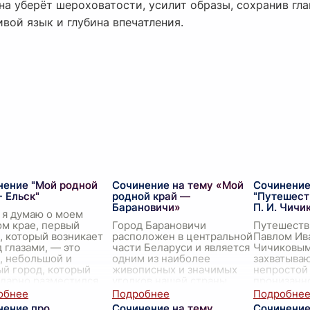
на уберёт шероховатости, усилит образы, сохранив гл
вой язык и глубина впечатления.
нение "Мой родной
Сочинение на тему «Мой
Сочинение
- Ельск"
родной край —
"Путешест
Барановичи»
П. И. Чичи
 я думаю о моем
м крае, первый
Город Барановичи
Путешеств
, который возникает
расположен в центральной
Павлом Ив
 глазами, — это
части Беларуси и является
Чичиковым
, небольшой и
одним из наиболее
захватыва
й город, который
живописных и значимых
непростой
дарно разместился
уголков нашей страны.
пронизанн
густыми кронами
Этот городок, окружающий
и открыти
 и е
...
нас возвышенными
На добротн
нение про
Сочинение на тему
Сочинение