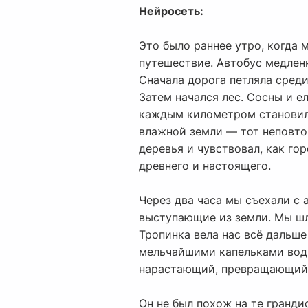
Нейросеть:
Это было раннее утро, когда 
путешествие. Автобус медлен
Сначала дорога петляла сред
Затем начался лес. Сосны и е
каждым километром становился
влажной земли — тот неповто
деревья и чувствовал, как го
древнего и настоящего.
Через два часа мы съехали с 
выступающие из земли. Мы шл
Тропинка вела нас всё дальше
мельчайшими капельками воды
нарастающий, превращающийся
Он не был похож на те гранди