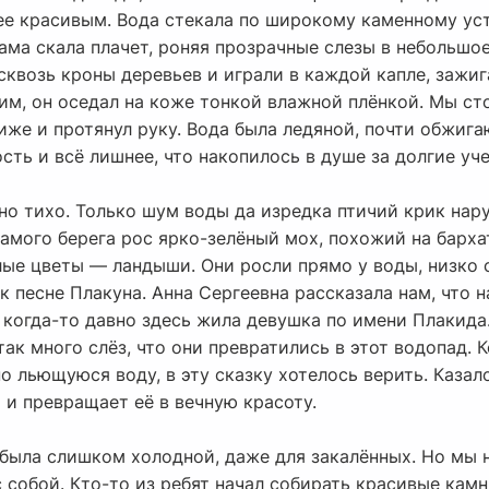
ее красивым. Вода стекала по широкому каменному уст
 сама скала плачет, роняя прозрачные слезы в небольшо
квозь кроны деревьев и играли в каждой капле, зажиг
им, он оседал на коже тонкой влажной плёнкой. Мы ст
же и протянул руку. Вода была ледяной, почти обжига
ость и всё лишнее, что накопилось в душе за долгие уч
но тихо. Только шум воды да изредка птичий крик на
амого берега рос ярко-зелёный мох, похожий на барха
лые цветы — ландыши. Они росли прямо у воды, низко 
 песне Плакуна. Анна Сергеевна рассказала нам, что 
о когда-то давно здесь жила девушка по имени Плакида
ак много слёз, что они превратились в этот водопад. К
но льющуюся воду, в эту сказку хотелось верить. Казал
 и превращает её в вечную красоту.
была слишком холодной, даже для закалённых. Но мы н
 собой. Кто-то из ребят начал собирать красивые камни