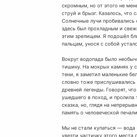
скромным, но от этого не мен
струй и брызг. Казалось, что
Солнечные лучи пробивались с
здесь был прохладным и свеж
этим зрелищем. Я подошёл бли
пальцам, унося с собой устал
Вокруг водопада было необыч
тишину. На мокрых камнях у с
тени, я заметил маленькие бе
словно тоже прислушивались к
древней легенды. Говорят, чт
ушедшего в поход, и пролила т
сказка, но, глядя на непрерыв
память о человеческой печали
Мы не стали купаться — вода 
увезти частичку этого места с