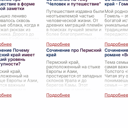
степями,
...
скрип
...
шествие в форме
"Человек и путешествие"
край - Гом
вой заметки
Путешествия издавна были
Мой родно
ышко лениво
неотъемлемой частью
Гомель – э
валось сквозь
человеческой жизни. От
богатой ис
ые облака, когда я
древних миграций племён
уникальны
жал рюкзак из
в поисках лучшей земли и
традициям
ника. Дорога до
более благоприятных
передаются
ала Казбек сулила
климатических условий до
поколение
 испытаний, но уже
современных турист
...
край, где 
ервом вдохе горного
нение Почему
Сочинение про Пермский
Сочинение
ха я
...
ский край имеет
край
романе «В
ший уровень
Пермский край,
Тема семьи
тупности?
расположенный на стыке
самая важн
кий край,
Европы и Азии,
Толстого «
оложенный на
простирается от западных
Читая эту 
це Европы и Азии,
склонов Урала и до
понимаешь,
ется важным
берегов Камы. Этот
семья — эт
ышленным и
регион, как и многие
люди, жив
турным регионом
другие уголки России,
крышей. Э
и. Однако, помимо
богат своими природны
...
 достижений, он
 известен высоким
нем
...