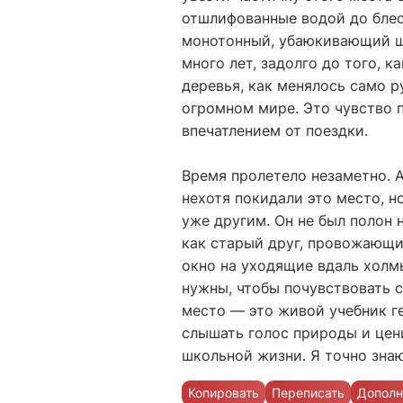
отшлифованные водой до блеск
монотонный, убаюкивающий шум
много лет, задолго до того, к
деревья, как менялось само ру
огромном мире. Это чувство 
впечатлением от поездки.
Время пролетело незаметно. А
нехотя покидали это место, н
уже другим. Он не был полон 
как старый друг, провожающий
окно на уходящие вдаль холмы
нужны, чтобы почувствовать с
место — это живой учебник ге
слышать голос природы и цен
школьной жизни. Я точно знаю
Копировать
Переписать
Дополн