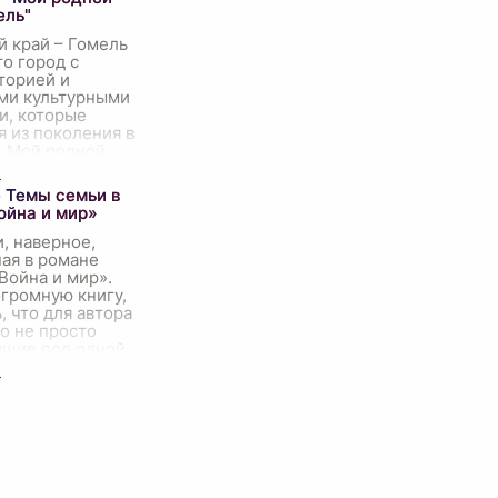
ель"
й край – Гомель
то город с
торией и
ми культурными
и, которые
 из поколения в
. Мой родной
я родился и
...
 Темы семьи в
ойна и мир»
, наверное,
ая в романе
Война и мир».
огромную книгу,
 что для автора
о не просто
ущие под одной
то це
...