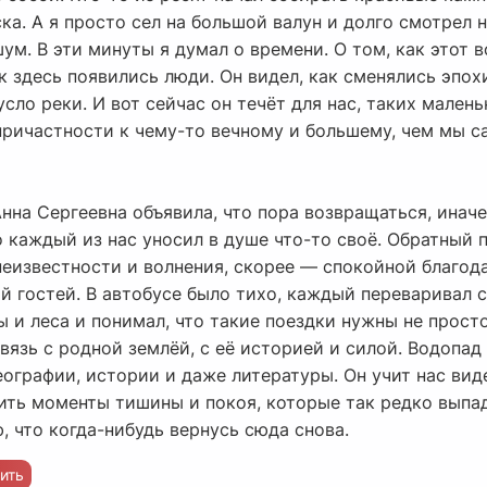
а. А я просто сел на большой валун и долго смотрел н
. В эти минуты я думал о времени. О том, как этот в
ак здесь появились люди. Он видел, как сменялись эпох
сло реки. И вот сейчас он течёт для нас, таких мален
причастности к чему-то вечному и большему, чем мы 
нна Сергеевна объявила, что пора возвращаться, инач
о каждый из нас уносил в душе что-то своё. Обратный п
неизвестности и волнения, скорее — спокойной благод
 гостей. В автобусе было тихо, каждый переваривал с
 и леса и понимал, что такие поездки нужны не прост
вязь с родной землёй, с её историей и силой. Водопад
ографии, истории и даже литературы. Он учит нас вид
ить моменты тишины и покоя, которые так редко выпа
, что когда-нибудь вернусь сюда снова.
ить