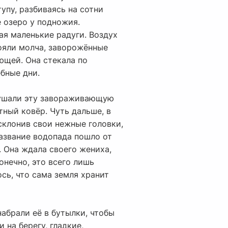
упу, разбиваясь на сотни
е озеро у подножия.
ая маленькие радуги. Воздух
ояли молча, заворожённые
ющей. Она стекала по
ебные дни.
рушали эту завораживающую
тный ковёр. Чуть дальше, в
склонив свои нежные головки,
название водопада пошло от
. Она ждала своего жениха,
онечно, это всего лишь
ось, что сама земля хранит
абрали её в бутылки, чтобы
 на берегу, гладкие,