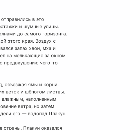
 отправились в это
оэтажки и шумные улицы.
олнами до самого горизонта.
ой этого края. Воздух с
ался запах хвои, мха и
ел на мелькающие за окном
то предвкушению чего-то
д, объезжая ямы и корни,
их веток и шёпотом листвы.
м, влажным, наполненным
овение ветра, но затем
дели его — водопад Плакун.
е страны. Плакун оказался