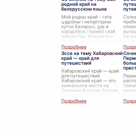
родной край на
путе
белорусском языке
путе
Мой родны край - гэта
Солн
цудоўны і непаўторны
проби
куток Беларусі, дзе я
слоен
нарадзіўся і правёў сваё
выгру
дзяцінства. Кожная яго
багаж
частка, кожны куточак мае
перев
сваё асаблівае значэнне і
массу
каштоўнасць для
...
при п
Эссе на тему Хабаровский
Сочи
возду
край — край для
Перм
путешествий
боль
прес
Хабаровский край — край
для путешествий
Пермс
Хабаровский край — это
расп
уникальное место на
грани
Дальнем Востоке России,
явля
где природа и культура
пром
соединяются в
куль
гармоничное целое,
Росси
создавая идеальн
...
своих
также
уров