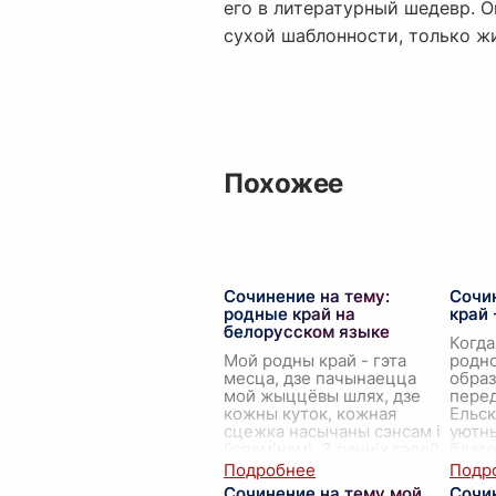
его в литературный шедевр. О
сухой шаблонности, только жи
Похожее
Сочинение на тему:
Сочи
родные край на
край 
белорусском языке
Когда
Мой родны край - гэта
родно
месца, дзе пачынаецца
образ
мой жыццёвы шлях, дзе
перед
кожны куток, кожная
Ельск
сцежка насычаны сэнсам і
уютны
ўспамінамі. З ранніх гадоў
благо
я адчуваў неверагодную
под 
сілу гэтай зямлі, я
...
сосен
Сочинение на тему мой
Сочи