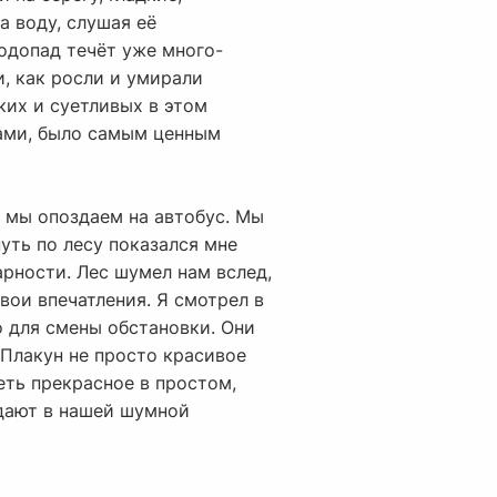
а воду, слушая её
одопад течёт уже много-
и, как росли и умирали
ьких и суетливых в этом
сами, было самым ценным
е мы опоздаем на автобус. Мы
уть по лесу показался мне
арности. Лес шумел нам вслед,
вои впечатления. Я смотрел в
о для смены обстановки. Они
 Плакун не просто красивое
еть прекрасное в простом,
дают в нашей шумной