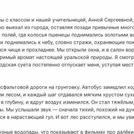
мы с классом и нашей учительницей, Анной Сергеевной,
но выехал из города, оставляя позади привычные мног
и полей, где колосья пшеницы поднимались золотыми в
ли поднимались к небу, словно стражи, охраняющие пок
 чище и прохладнее. Мы открыли окна, и в салон ворв
римый аромат настоящей уральской природы. Я смотр
родская суета постепенно отпускает меня, уступая мес
асфальтовой дороги на грунтовку. Автобус замедлил хо
и лесом, и каждый шаг отдавался мягким хрустом сух
 в глубину, и вдруг воздух изменился. Он стал тяжёлы
. Мы услышали звук — сначала тихий, похожий на дун
 в нарастающий гул. И вот лес расступился, и мы уви
озные водопады, что показывают в фильмах про далёки