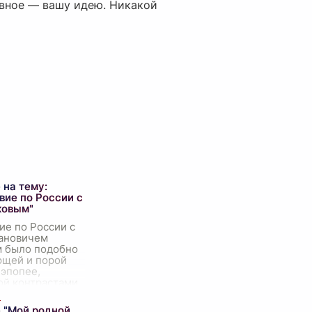
авное — вашу идею. Никакой
 на тему:
вие по России с
ковым"
ие по России с
ановичем
 было подобно
ющей и порой
 эпопее,
ой контрастами
ем душ людских.
ой бричке,
 "Мой родной