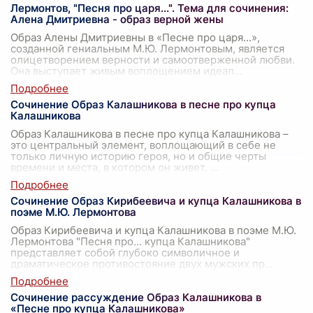
Лермонтов, "Песня про царя...". Тема для сочинения:
Алена Дмитриевна - образ верной жены
Образ Алены Дмитриевны в «Песне про царя...»,
созданной гениальным М.Ю. Лермонтовым, является
олицетворением верности и самоотверженной любви.
Она выступает живым воплощением идеал
...
Сочинение Образ Калашникова в песне про купца
Калашникова
Образ Калашникова в песне про купца Калашникова –
это центральный элемент, воплощающий в себе не
только личную историю героя, но и общие черты
времени и места, в котором он живет.
...
Сочинение Образ Кирибеевича и купца Калашникова в
поэме М.Ю. Лермонтова
Образ Кирибеевича и купца Калашникова в поэме М.Ю.
Лермонтова "Песня про... купца Калашникова"
представляет собой глубоко символичное и
драматическое противостояние двух мужских пр
...
Сочинение рассуждение Образ Калашникова в
«Песне про купца Калашникова»