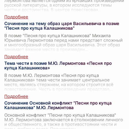
Лермонтова является одним из ярчайших произведений
русской литературы, в котором исследуются темы
чести и достоинства. В центре повествован
...
Сочинение на тему образ царя Васильевича в поэме
"Песня про купца Калашникова"
В поэме "Песня про купца Калашникова" Михаила
Юрьевича Лермонтова перед нами предстает сложный
и многообразный образ царя Васильевича. Этот образ
занимает важное место в произведен
...
Тема чести в поэме М.Ю. Лермонтова «Песня про
купца Калашникова»
В поэме М.Ю. Лермонтова «Песня про купца
Калашникова» тема чести занимает центральное
место, являясь стержнем, на котором строится всё
повествование. Честь в произведении представл
...
Сочинение Основной конфликт "Песни про купца
Калашникова" М.Ю. Лермонтова
Основной конфликт "Песни про купца Калашникова"
М.Ю. Лермонтова заключается в столкновении личного
и общественного, а также в противостоянии чести и
силы, любви и долга. Произведен
...