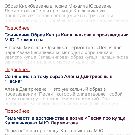
Образ Кирибеевича в поэме Михаила Юрьевича
Лермонтова «Песня про купца Калашникова»
представляет собой воплощение внутрирусской
противоречивости, борьбы добра и зла в человеческой
...
Сочинение Образ Купца Калашникова в произведении
М.Ю. Лермонтова
В поэме Михаила Юрьевича Лермонтова «Песня про
царя Ивана Васильевича, молодого опричника и
удалого купца Калашникова» образ купца Калашникова
занимает центральное место и является
...
Сочинение на тему образ Алены Дмитриевны в
"Песне"
Алена Дмитриевна — это уникальный образ в
произведении "Песня", который олицетворяет собой
целую палитру женских качеств и эмоций. Она
воплощает многогранность женской души, соедин
...
Тема чести и достоинства в поэме «Песня про купца
Калашникова» М.Ю. Лермонтова
Поэма «Песня про купца Калашникова» М.Ю.