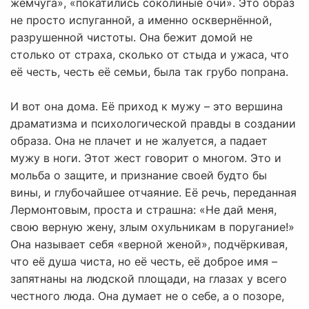
жемчуга», «покатились соколиные очи». Это образ
не просто испуганной, а именно осквернённой,
разрушенной чистоты. Она бежит домой не
столько от страха, сколько от стыда и ужаса, что
её честь, честь её семьи, была так грубо попрана.
И вот она дома. Её приход к мужу – это вершина
драматизма и психологической правды в создании
образа. Она не плачет и не жалуется, а падает
мужу в ноги. Этот жест говорит о многом. Это и
мольба о защите, и признание своей будто бы
вины, и глубочайшее отчаяние. Её речь, переданная
Лермонтовым, проста и страшна: «Не дай меня,
свою верную жену, злым охульникам в поругание!»
Она называет себя «верной женой», подчёркивая,
что её душа чиста, но её честь, её доброе имя –
запятнаны на людской площади, на глазах у всего
честного люда. Она думает не о себе, а о позоре,