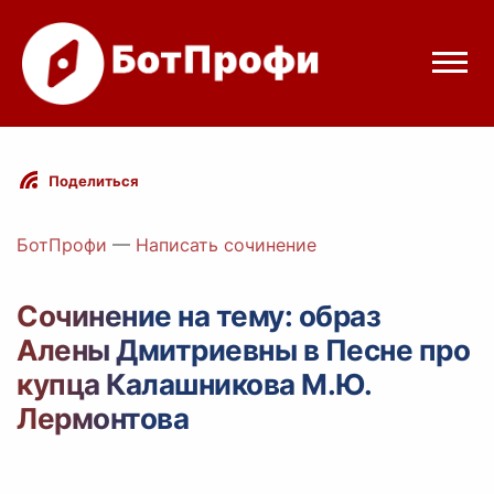
Режимы бота
Поделиться
Цены
БотПрофи
—
Написать сочинение
Вход
Сочинение на тему: образ
Алены Дмитриевны в Песне про
elegram
Вход с Telegram
купца Калашникова М.Ю.
Лермонтова