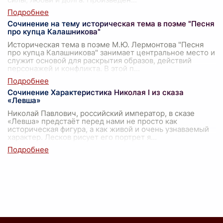
Сочинение на тему историческая тема в поэме "Песня
про купца Калашникова"
Историческая тема в поэме М.Ю. Лермонтова "Песня
про купца Калашникова" занимает центральное место и
служит основой для раскрытия образов, действий
персонажей и конфликта. В этой п
...
Сочинение Характеристика Николая I из сказа
«Левша»
Николай Павлович, российский император, в сказе
«Левша» предстаёт перед нами не просто как
историческая фигура, а как живой и очень узнаваемый
характер. Лесков рисует его портрет я
...