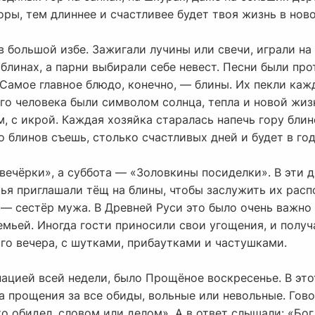
оры, тем длиннее и счастливее будет твоя жизнь в ново
в большой избе. Зажигали лучины или свечи, играли на 
блинах, а парни выбирали себе невест. Песни были про
 Самое главное блюдо, конечно, — блины. Их пекли ка
го человека были символом солнца, тепла и новой жизн
м, с икрой. Каждая хозяйка старалась напечь гору блин
о блинов съешь, столько счастливых дней и будет в год
ечёрки», а суббота — «Золовкины посиделки». В эти д
тья приглашали тёщ на блины, чтобы заслужить их рас
 — сестёр мужа. В Древней Руси это было очень важно
емьей. Иногда гости приносили свои угощения, и полу
го вечера, с шутками, прибаутками и частушками.
ацией всей недели, было Прощёное воскресенье. В это
а прощения за все обиды, вольные или невольные. Гов
то обидел, словом или делом». А в ответ слышали: «Бо