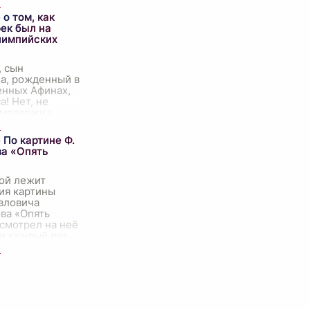
а, когда князья и
судьи начали
о том, как
рек был на
лимпийских
, сын
а, рожденный в
енных Афинах,
а! Нет, не
омовержца,
его на Олимпе,
вое воплощение
 По картине Ф.
 в Олимпии, его
ва «Опять
ой лежит
ия картины
вловича
ва «Опять
 смотрел на неё
 и каждый раз
ет у меня
 чувства. С
роны,
...