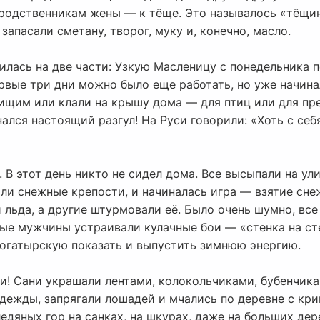
 родственникам жены — к тёще. Это называлось «тёщин
запасали сметану, творог, муку и, конечно, масло.
илась на две части: Узкую Масленицу с понедельника 
ервые три дни можно было еще работать, но уже начина
нищим или клали на крышу дома — для птиц или для пре
ался настоящий разгул! На Руси говорили: «Хоть с себ
. В этот день никто не сидел дома. Все высыпали на ул
ли снежные крепости, и начиналась игра — взятие сне
 льда, а другие штурмовали её. Было очень шумно, все 
е мужчины устраивали кулачные бои — «стенка на стен
богатырскую показать и выпустить зимнюю энергию.
ни! Сани украшали лентами, колокольчиками, бубенчик
ежды, запрягали лошадей и мчались по деревне с крик
ледяных гор на санках, на шкурах, даже на больших де