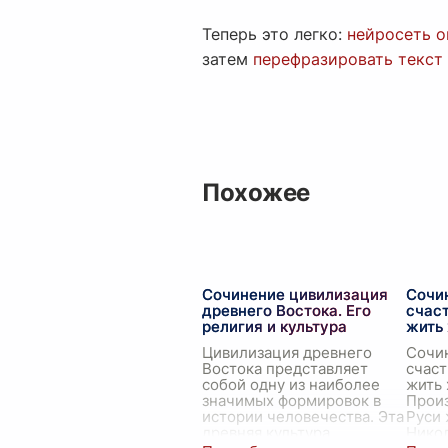
Теперь это легко:
нейросеть о
затем
перефразировать текст
Похожее
Сочинение цивилизация
Сочи
древнего Востока. Его
счаст
религия и культура
жить
Цивилизация древнего
Сочи
Востока представляет
счаст
собой одну из наиболее
жить
значимых формировок в
Произ
истории человечества. Эта
Руси 
древняя культура,
Нико