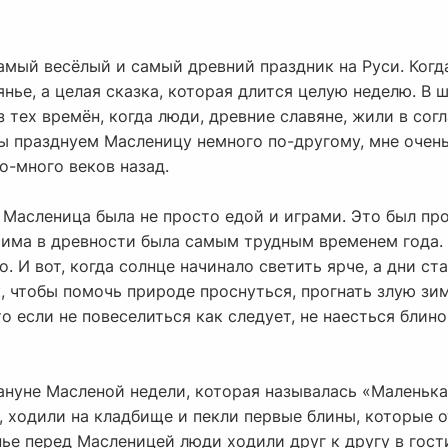
амый весёлый и самый древний праздник на Руси. Когда
янье, а целая сказка, которая длится целую неделю. В 
з тех времён, когда люди, древние славяне, жили в сог
ы празднуем Масленицу немного по-другому, мне очень
о-много веков назад.
— Масленица была не просто едой и играми. Это был пр
има в древности была самым трудным временем года. 
. И вот, когда солнце начинало светить ярче, а дни с
 чтобы помочь природе проснуться, прогнать злую зим
о если не повеселиться как следует, не наесться блино
кануне Масленой недели, которая называлась «Маленька
 ходили на кладбище и пекли первые блины, которые о
нье перед Масленицей люди ходили друг к другу в гос