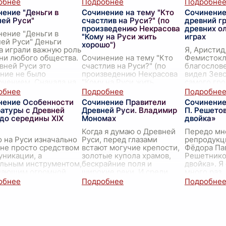
сова — это одно из
и социальную тему
государств
х значительных
произведения. Поэма
народные 
ение "Деньги в
Сочинение на тему "Кто
Сочинение 
звед
...
исследует стремление
решать
...
ней Руси"
счастлив на Руси?" (по
древний г
человека
...
произведению Некрасова
древних о
ение "Деньги в
"Кому на Руси жить
играх
ей Руси" Деньги
хорошо")
а играли важную роль
Я, Аристид
ни любого общества.
Сочинение на тему "Кто
Фемистокл
вней Руси это
счастлив на Руси?" (по
благослов
ние не было
произведению Некрасова
видел Зевс
чением. Сначала на
"Кому на Руси жить
самого гр
итории древнерусских
хорошо") Николай
восседающ
Алексеевич Некрасов в
но его жи
нение Особенности
Сочинение Правители
Сочинение
своем произведении "Кому
– его храм
ратуры с Древней
Древней Руси. Владимир
П. Решето
на Руси жить хорошо"
ст
...
до середины XIX
Мономах
двойка»
поднял
...
Когда я думаю о Древней
Передо мн
 на Руси изначально
Руси, перед глазами
репродукц
не просто средством
встают могучие крепости,
Фёдора Па
никации, а
золотые купола храмов,
Решетнико
альным инструментом,
бескрайние поля и
двойка». Я
дающим огромной
широкие реки. И среди
много раз,
. Оно использовалось
этой красоты я вижу князей
она вызыва
ередачи мудрости
— мудрых правителей,
...
смешанные
ений, увековечив
...
одной сто