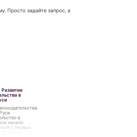
у. Просто задайте запрос, а
 Развитие
ельства в
уси
аконодательства
 Руси
ельство в
уси начало
ться с первых
ствования