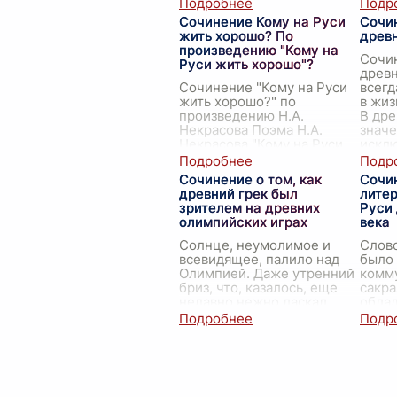
зародившаяся в долинах
Некра
великих рек, таких как
самы
Сочинение Кому на Руси
Сочин
Нил
...
прои
жить хорошо? По
древ
произведению "Кому на
Сочин
Руси жить хорошо"?
древн
Сочинение "Кому на Руси
всегд
жить хорошо?" по
в жиз
произведению Н.А.
В дре
Некрасова Поэма Н.А.
значе
Некрасова "Кому на Руси
исклю
жить хорошо?"
терр
представляет собой
зе
...
Сочинение о том, как
Сочи
масштабное философское
древний грек был
лите
исследование о судь
...
зрителем на древних
Руси 
олимпийских играх
века
Солнце, неумолимое и
Слово
всевидящее, палило над
было 
Олимпией. Даже утренний
комму
бриз, что, казалось, еще
сакр
недавно нежно ласкал
обла
оливковые рощи, уступил
силой
место знойному дыханию
для п
дня. Пыль, поднятая
...
покол