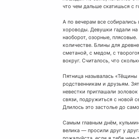
что чем дальше скатишься с г
А по вечерам все собирались 
хороводы. Девушки гадали на 
наоборот, озорные, плясовые.
количестве. Блины для древне
сметаной, с медом, с творого
вокруг. Считалось, что скольк
Пятница называлась «Тёщины в
родственникам и друзьям. Зя
невестки приглашали золовок
связи, подружиться с новой с
Длилось это застолье до само
Самым главным днём, кульмин
велика — просили друг у друг
пожалуйста, если я тебя чем-