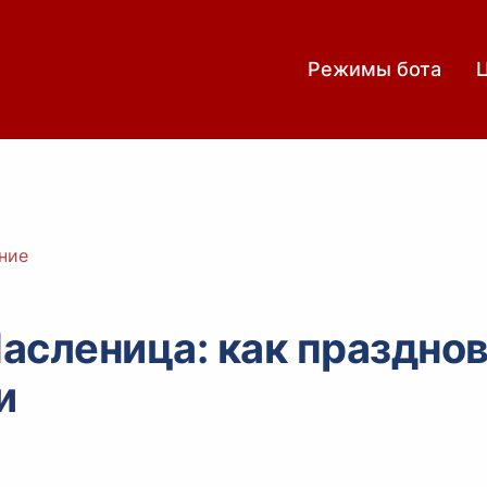
Режимы бота
ние
асленица: как празднов
и