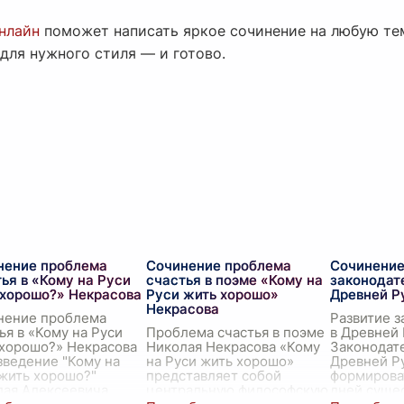
нлайн
поможет написать яркое сочинение на любую тем
для нужного стиля — и готово.
нение проблема
Сочинение проблема
Сочинение
ья в «Кому на Руси
счастья в поэме «Кому на
законодат
 хорошо?» Некрасова
Руси жить хорошо»
Древней Р
Некрасова
нение проблема
Развитие з
ья в «Кому на Руси
Проблема счастья в поэме
в Древней
 хорошо?» Некрасова
Николая Некрасова «Кому
Законодат
ведение "Кому на
на Руси жить хорошо»
Древней Р
жить хорошо?"
представляет собой
формирова
лая Алексеевича
центральную философскую
дней суще