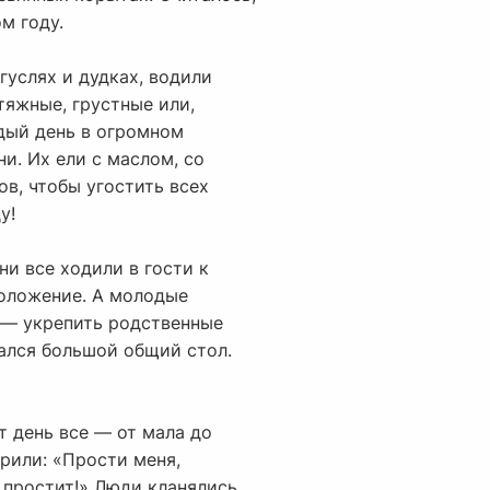
м году.
гуслях и дудках, водили
тяжные, грустные или,
ждый день в огромном
и. Их ели с маслом, со
ов, чтобы угостить всех
у!
ни все ходили в гости к
положение. А молодые
 — укрепить родственные
чался большой общий стол.
т день все — от мала до
орили: «Прости меня,
г простит!» Люди кланялись