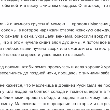
чтобы войти в весну с чистым сердцем. Считалось, что 
ивый и немного грустный момент — проводы Маслениц
 соломы, в которое наряжали старую женскую одежду.
о сажали в сани, украшали венками, обносили вокруг 
, что в этом чучеле сидит злой дух зимы. А потом все 
 и подбрасывали чучело вверх или сжигали его на кост
всё плохое сгорело и ушло вместе с зимой.
над полями, чтобы земля проснулась и дала хороший у
 веселились до поздней ночи, прощаясь с зимними заб
мне кажется, что Масленица в Древней Руси была не пр
учила людей не бояться холода и темноты, верить в то
 с ближними, прощать обиды и радоваться самому прос
смеху. Масленица — это прощание со старым и встреча
ся, именно эта древняя мудрость делает этот праздни