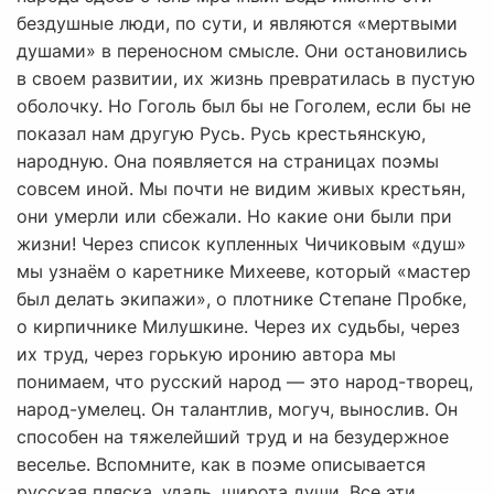
бездушные люди, по сути, и являются «мертвыми
душами» в переносном смысле. Они остановились
в своем развитии, их жизнь превратилась в пустую
оболочку. Но Гоголь был бы не Гоголем, если бы не
показал нам другую Русь. Русь крестьянскую,
народную. Она появляется на страницах поэмы
совсем иной. Мы почти не видим живых крестьян,
они умерли или сбежали. Но какие они были при
жизни! Через список купленных Чичиковым «душ»
мы узнаём о каретнике Михееве, который «мастер
был делать экипажи», о плотнике Степане Пробке,
о кирпичнике Милушкине. Через их судьбы, через
их труд, через горькую иронию автора мы
понимаем, что русский народ — это народ-творец,
народ-умелец. Он талантлив, могуч, вынослив. Он
способен на тяжелейший труд и на безудержное
веселье. Вспомните, как в поэме описывается
русская пляска, удаль, широта души. Все эти