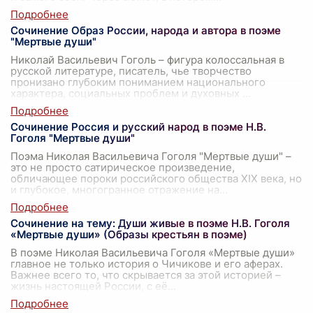
Сочинение Образ России, народа и автора в поэме
"Мертвые души"
Николай Васильевич Гоголь – фигура колоссальная в
русской литературе, писатель, чье творчество
пронизано глубоким пониманием национального
характера, социальных проблем и духовных
...
Сочинение Россия и русский народ в поэме Н.В.
Гоголя "Мертвые души"
Поэма Николая Васильевича Гоголя "Мертвые души" –
это не просто сатирическое произведение,
обличающее пороки российского общества XIX века, но
и глубокое, многогранное отражение на
...
Сочинение на тему: Души живые в поэме Н.В. Гоголя
«Мертвые души» (Образы крестьян в поэме)
В поэме Николая Васильевича Гоголя «Мертвые души»
главное не только история о Чичикове и его аферах.
Важнее всего то, что скрывается за этой историей –
жизнь настоящей России, с её
...