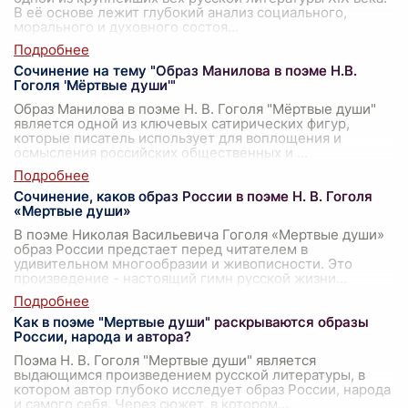
В её основе лежит глубокий анализ социального,
морального и духовного состоя
...
Сочинение на тему "Образ Манилова в поэме Н.В.
Гоголя 'Мёртвые души'"
Образ Манилова в поэме Н. В. Гоголя "Мёртвые души"
является одной из ключевых сатирических фигур,
которые писатель использует для воплощения и
осмысления российских общественных и
...
Сочинение, каков образ России в поэме Н. В. Гоголя
«Мертвые души»
В поэме Николая Васильевича Гоголя «Мертвые души»
образ России предстает перед читателем в
удивительном многообразии и живописности. Это
произведение - настоящий гимн русской жизни
...
Как в поэме "Мертвые души" раскрываются образы
России, народа и автора?
Поэма Н. В. Гоголя "Мертвые души" является
выдающимся произведением русской литературы, в
котором автор глубоко исследует образ России, народа
и самого себя. Через сюжет, в котором
...