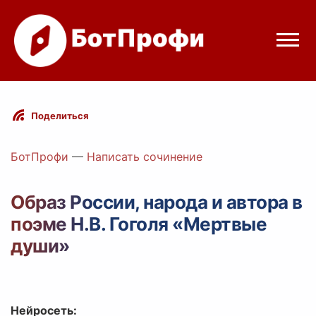
Режимы бота
Поделиться
Цены
БотПрофи
—
Написать сочинение
Вход
Образ России, народа и автора в
поэме Н.В. Гоголя «Мертвые
Telegram
Вход с Telegram
души»
Нейросеть: