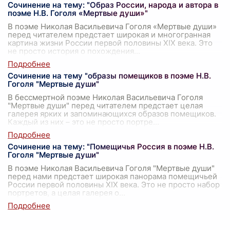
Сочинение на тему: "Образ России, народа и автора в
поэме Н.В. Гоголя «Мертвые души»"
В поэме Николая Васильевича Гоголя «Мертвые души»
перед читателем предстает широкая и многогранная
картина жизни России первой половины XIX века. Это
не просто история о похождения
...
Сочинение на тему "образы помещиков в поэме Н.В.
Гоголя "Мертвые души"
В бессмертной поэме Николая Васильевича Гоголя
"Мертвые души" перед читателем предстает целая
галерея ярких и запоминающихся образов помещиков.
Каждый из них – это не просто портре
...
Сочинение на тему: "Помещичья Россия в поэме Н.В.
Гоголя "Мертвые души"
В поэме Николая Васильевича Гоголя "Мертвые души"
перед нами предстает широкая панорама помещичьей
России первой половины XIX века. Это не просто набор
портретов, а целая галерея о
...